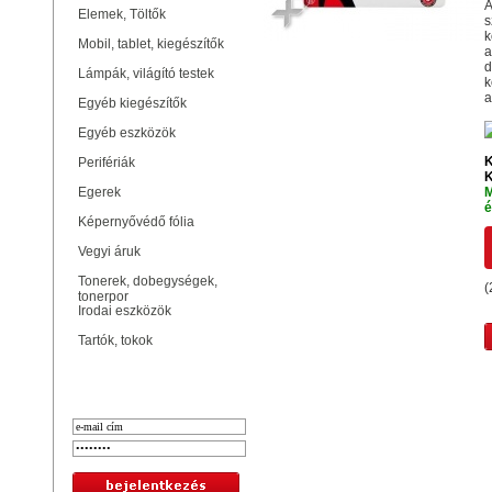
A
Elemek, Töltők
s
k
Mobil, tablet, kiegészítők
a
d
Lámpák, világító testek
k
a
Egyéb kiegészítők
Egyéb eszközök
K
Perifériák
K
Egerek
M
é
Képernyővédő fólia
Vegyi áruk
Tonerek, dobegységek,
(
tonerpor
Irodai eszközök
Tartók, tokok
Bejelentkezés