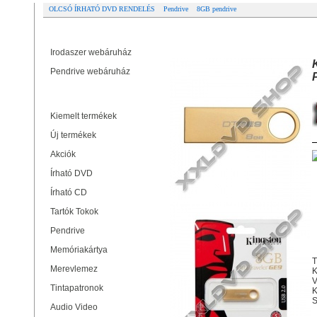
OLCSÓ ÍRHATÓ DVD RENDELÉS
Pendrive
8GB pendrive
Partner oldalak
KINGSTON DATATRAVELER GE9 8
Irodaszer webáruház
Pendrive webáruház
Termékek
Kiemelt termékek
Új termékek
Akciók
Írható DVD
Írható CD
Tartók Tokok
Pendrive
Memóriakártya
T
Merevlemez
K
V
Tintapatronok
K
S
Audio Video