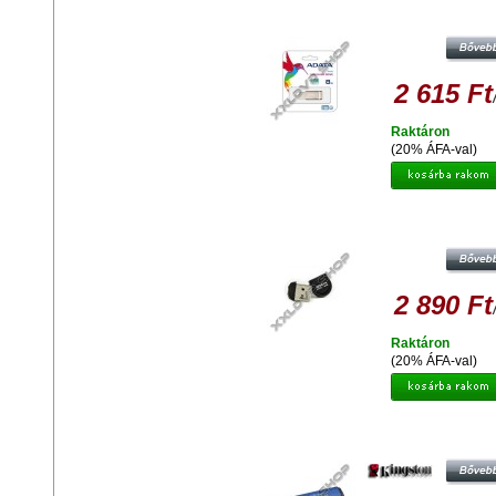
ADATA UV130 DASHDRIVE 8 
PENDRIVE USB 2.0 - ARANY
2 615 Ft
Raktáron
(20% ÁFA-val)
ADATA UD310 8GB PENDRIVE USB 
FEKETE
2 890 Ft
Raktáron
(20% ÁFA-val)
KINGSTON DTVP30 8GB PENDRIV
256BIT AES TITKOSÍTOTT - USB 