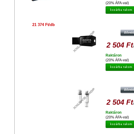
(20% ÁFA-val)
ADATA UV100 SLIM 8GB PENDRIV
21 374 Ft/db
2.0 - FEKETE
2 504 Ft
Raktáron
(20% ÁFA-val)
ADATA C906 COMPACT 8GB PEND
USB 2.0 - FEHÉR
2 504 Ft
Raktáron
(20% ÁFA-val)