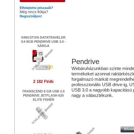
Elfelejtette jelszavát?
Még nincs fiókja?
Regisztráljon!
Legújabb termékek
KINGSTON DATATRAVELER
G4 8GB PENDRIVE USB 3.0 -
SÁRGA
Pendrive
Webáruházunkban szinte mindenfé
termékeket azonnal raktárkészlet
forgalmazó márkát megrendelhe
2 182 Ft/db
professzionális USB drive-ig, 
USB 3.0 a nagyobb kapacitású p
TRANSCEND 8 GB USB 2.0
nagy a választékunk.
PENDRIVE JETFLASH 620
ELITE FEHÉR
Hasonló termékek
PLATINET X-DEPO 8GB PENDRIVE
2.0 - FEKETE