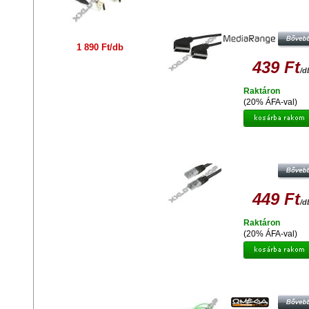
MEDIARANGE SCART / SCART K
1,4M
1 890 Ft/db
439 Ft
/d
Raktáron
(20% ÁFA-val)
MEDIARANGE UTP PATCH KÁBEL 
RJ45/RJ45 FEKETE 2M
449 Ft
/d
Raktáron
(20% ÁFA-val)
OMEGA MICRO USB TO USB
ADATKÁBEL 1M KÉK-ZÖLD 423