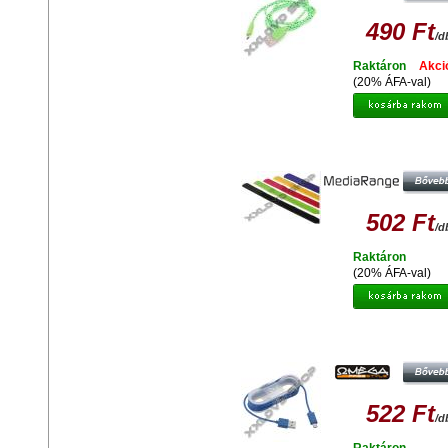
490 Ft
/d
Raktáron
Akci
(20% ÁFA-val)
MEDIARANGE MRCS302 16X21
KÁBEL RÖGZITŐ 5 DARABO
502 Ft
/d
Raktáron
(20% ÁFA-val)
OMEGA FABRIC BRAIDED MICRO
CABLE 1,5M BLUE
522 Ft
/d