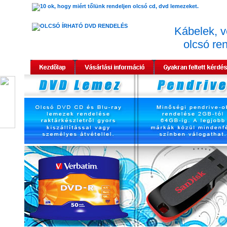
Kábelek, 
olcsó re