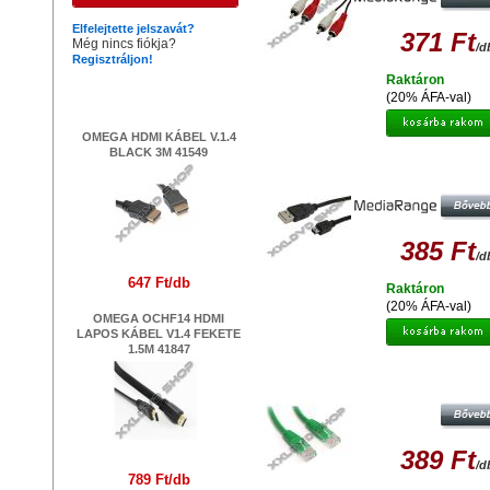
Elfelejtette jelszavát?
371 Ft
Még nincs fiókja?
/d
Regisztráljon!
Raktáron
Legújabb termékek
(20% ÁFA-val)
OMEGA HDMI KÁBEL V.1.4
BLACK 3M 41549
MEDIARANGE MINI USB - USB 2
KÁBEL 1,5M
385 Ft
/d
647 Ft/db
Raktáron
(20% ÁFA-val)
OMEGA OCHF14 HDMI
LAPOS KÁBEL V1.4 FEKETE
1.5M 41847
UTP PATCH KÁBEL CAT5E ZÖLD
389 Ft
/d
789 Ft/db