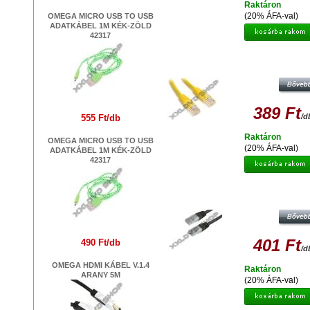
Raktáron
(20% ÁFA-val)
OMEGA MICRO USB TO USB
ADATKÁBEL 1M KÉK-ZÖLD
42317
UTP PATCH KÁBEL 2M KÜLÖNB
SZÍNEKBEN - SÁRGA
389 Ft
/d
555 Ft/db
Raktáron
OMEGA MICRO USB TO USB
(20% ÁFA-val)
ADATKÁBEL 1M KÉK-ZÖLD
42317
MEDIARANGE UTP PATCH KÁBEL 
RJ45/RJ45 FEKETE 1,5M
401 Ft
490 Ft/db
/d
OMEGA HDMI KÁBEL V.1.4
Raktáron
ARANY 5M
(20% ÁFA-val)