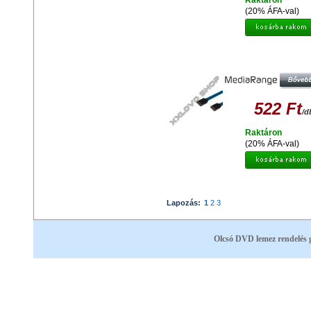
Raktáron
(20% ÁFA-val)
MEDIARANGE SATA III KÁBEL 30
KÉK
522 Ft
/d
Raktáron
(20% ÁFA-val)
Lapozás:
1
2
3
Olcsó DVD lemez rendelés 