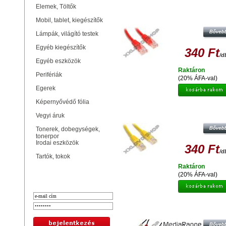
Elemek, Töltők
UTP PATCH KÁBEL CAT5E PIROS
Mobil, tablet, kiegészítők
Lámpák, világító testek
Egyéb kiegészítők
340 Ft
/d
Egyéb eszközök
Raktáron
Perifériák
(20% ÁFA-val)
Egerek
Képernyővédő fólia
UTP PATCH KÁBEL CAT5E SÁRG
Vegyi áruk
Tonerek, dobegységek,
tonerpor
Irodai eszközök
340 Ft
/d
Tartók, tokok
Raktáron
Bejelentkezés
(20% ÁFA-val)
MEDIARANGE RCA AUDIÓ KÁBEL