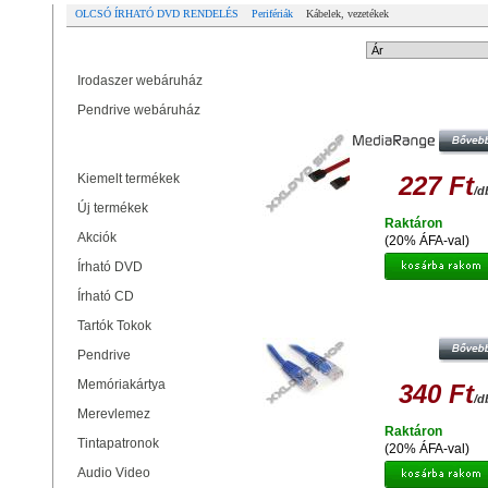
OLCSÓ ÍRHATÓ DVD RENDELÉS
Perifériák
Kábelek, vezetékek
Partner oldalak
Rendezési mód:
Irodaszer webáruház
MEDIARANGE SATA II KÁBEL 30
Pendrive webáruház
PIROS
Termékek
Kiemelt termékek
227 Ft
/d
Új termékek
Raktáron
Akciók
(20% ÁFA-val)
Írható DVD
Írható CD
UTP PATCH KÁBEL 1M KÜLÖNB
SZÍNEKBEN - KÉK
Tartók Tokok
Pendrive
Memóriakártya
340 Ft
/d
Merevlemez
Raktáron
Tintapatronok
(20% ÁFA-val)
Audio Video