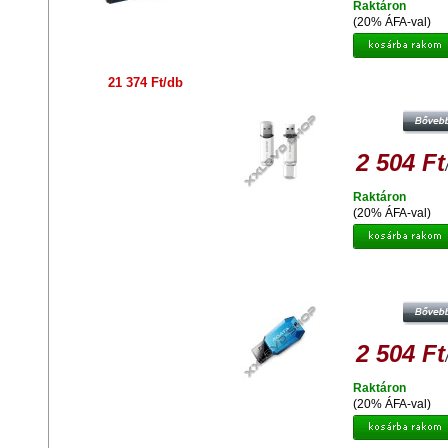
Raktáron
(20% ÁFA-val)
21 374 Ft/db
ADATA C906 COMPACT 8GB PEND
USB 2.0 - FEHÉR
2 504 Ft
Raktáron
(20% ÁFA-val)
ADATA UV100 SLIM 8GB PENDRIV
2.0 - KÉK
2 504 Ft
Raktáron
(20% ÁFA-val)