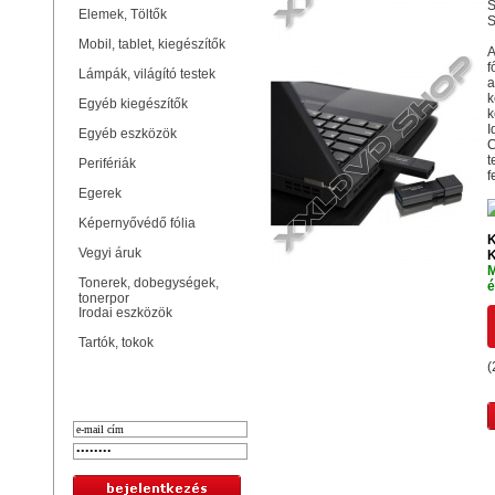
S
Elemek, Töltők
S
Mobil, tablet, kiegészítők
A
f
Lámpák, világító testek
a
k
Egyéb kiegészítők
k
I
Egyéb eszközök
C
t
Perifériák
f
Egerek
Képernyővédő fólia
K
Vegyi áruk
K
M
Tonerek, dobegységek,
é
tonerpor
Irodai eszközök
Tartók, tokok
(
Bejelentkezés