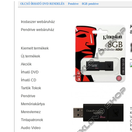
OLCSÓ ÍRHATÓ DVD RENDELÉS
Pendrive
8GB pendrive
Partner oldalak
KINGSTON DATATRAVELER 100 G3
Irodaszer webáruház
Pendrive webáruház
Termékek
Kiemelt termékek
Új termékek
Akciók
Írható DVD
Írható CD
Tartók Tokok
Pendrive
Memóriakártya
T
Merevlemez
K
V
Tintapatronok
O
Í
Audio Video
M