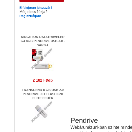
Elfelejtette jelszavát?
Még nincs fiókja?
Regisztráljon!
Legújabb termékek
KINGSTON DATATRAVELER
G4 8GB PENDRIVE USB 3.0 -
SÁRGA
2 182 Ft/db
TRANSCEND 8 GB USB 2.0
PENDRIVE JETFLASH 620
ELITE FEHÉR
Pendrive
Webáruházunkban szinte mindenfé