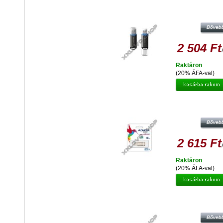
ADATA C906 COMPACT 8GB PEND
USB 2.0 - FEKETE
2 504 Ft
Raktáron
(20% ÁFA-val)
ADATA UV130 DASHDRIVE 8 
PENDRIVE USB 2.0 - ARANY
2 615 Ft
Raktáron
(20% ÁFA-val)
ADATA UD310 8GB PENDRIVE USB 
FEKETE