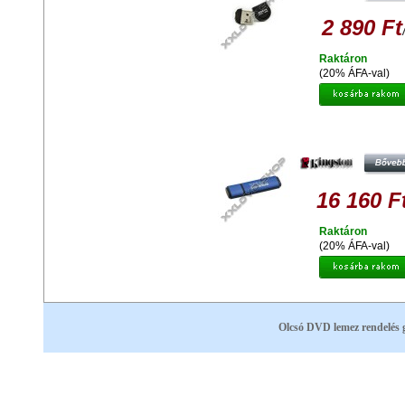
2 890 Ft
Raktáron
(20% ÁFA-val)
KINGSTON DTVP30 8GB PENDRIV
256BIT AES TITKOSÍTOTT - USB 
16 160 F
Raktáron
(20% ÁFA-val)
Olcsó DVD lemez rendelés 