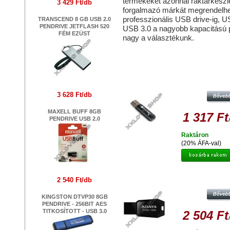
termékeket azonnal raktárkészlet
3 429 Ft/db
forgalmazó márkát megrendelhe
professzionális USB drive-ig, 
TRANSCEND 8 GB USB 2.0
PENDRIVE JETFLASH 520
USB 3.0 a nagyobb kapacitású p
FÉM EZÜST
nagy a választékunk.
Hasonló termékek
PLATINET X-DEPO 8GB PENDRIVE
2.0 - FEKETE
3 628 Ft/db
MAXELL BUFF 8GB
1 317 Ft
PENDRIVE USB 2.0
Raktáron
(20% ÁFA-val)
ADATA UV100 SLIM 8GB PENDRIV
2 540 Ft/db
2.0 - FEKETE
KINGSTON DTVP30 8GB
PENDRIVE - 256BIT AES
TITKOSÍTOTT - USB 3.0
2 504 Ft