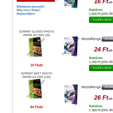
16 Ft
/db
Elfelejtette jelszavát?
Raktáron
Még nincs fiókja?
Regisztráljon!
1 600 Ft (20% ÁF
Legújabb termékek
MEDIARANGE MRINK102- PAPÍR A
EZPRINT GLOSSY PHOTO
DUAL-S 200G,50DB
PAPER A6 130G (20)
24 Ft
/db
Raktáron
1 200 Ft (20% ÁF
19 Ft/db
EZPRINT MATT PHOTO
PAPER A4 120G (100)
MEDIARANGE MRINK112- PAPER
INK DUAL-MATT 250G,(50)
26 Ft
/db
Raktáron
84 Ft/db
1 300 Ft (20% ÁF