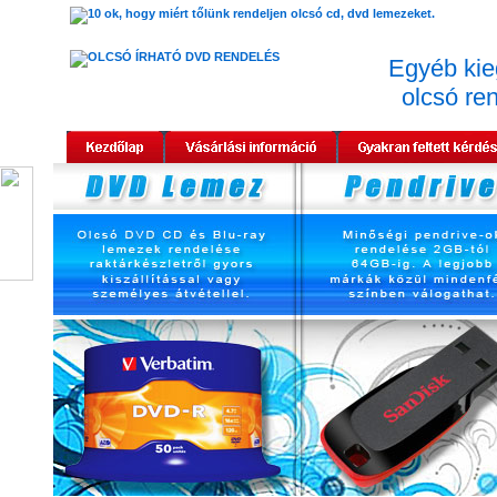
Egyéb kie
olcsó re