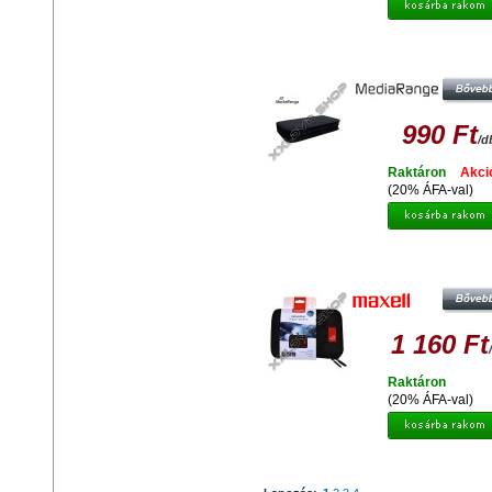
MEDIARANGE CD/DVD TÁSKA 
DARABOS
990 Ft
/d
Raktáron
Akci
(20% ÁFA-val)
MAXELL UNIVERZÁLIS TABLET
TÁSKA 7 COLL-OS MÉRETHE
1 160 Ft
Raktáron
(20% ÁFA-val)