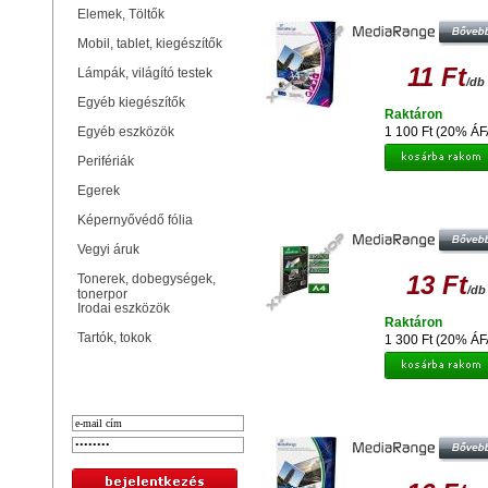
LASER 120G,100DB
Elemek, Töltők
Mobil, tablet, kiegészítők
11 Ft
Lámpák, világító testek
/db
Egyéb kiegészítők
Raktáron
Egyéb eszközök
1 100 Ft (20% ÁF
Perifériák
Egerek
MEDIARANGE MATT FOTÓPAPÍR
130G 100DB
Képernyővédő fólia
Vegyi áruk
13 Ft
Tonerek, dobegységek,
/db
tonerpor
Irodai eszközök
Raktáron
Tartók, tokok
1 300 Ft (20% ÁF
Bejelentkezés
MEDIARANGE MRINK111- PAPER A
DUAL-MATT 140G,(100)