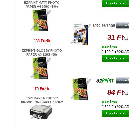
EZPRINT MATT PHOTO
PAPER A4 190G (100)
MEDIARANGE MRINK103- PAPÍR A
H.GLOSSY 220G,100DB
31 Ft
/db
133 Ft/db
Raktáron
EZPRINT GLOSSY PHOTO
3 100 Ft (20% ÁF
PAPER A3 128G (50)
EZPRINT MATT PHOTO PAPER A4 
(100)
70 Ft/db
84 Ft
/db
ESPERANZA EKG007
Raktáron
PROVOLONE GRILL 1800W
1 680 Ft (20% ÁF
PLATINET CD/DVD MARKER FEK