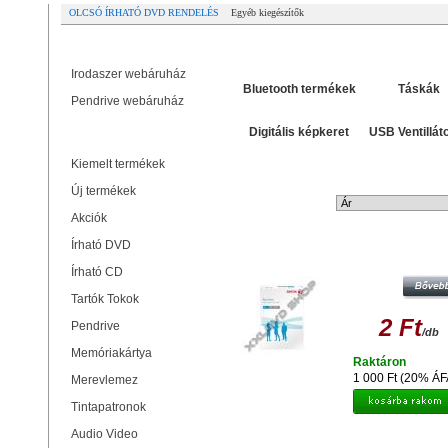
OLCSÓ ÍRHATÓ DVD RENDELÉS
Egyéb kiegészítők
Partner oldalak
Tallózás
Irodaszer webáruház
Bluetooth termékek
Táskák
Pendrive webáruház
Digitális képkeret
USB Ventillát
Termékek
Kiemelt termékek
Új termékek
Rendezési mód:
Akciók
Írható DVD
XEROX FÉNYMÁSOLÓ PAPÍR A4 
500DB/CSOMAG
Írható CD
Tartók Tokok
2 Ft
Pendrive
/db
Memóriakártya
Raktáron
1 000 Ft (20% ÁF
Merevlemez
Tintapatronok
Audio Video
MEDIARANGE MRINK106- PAPÍR