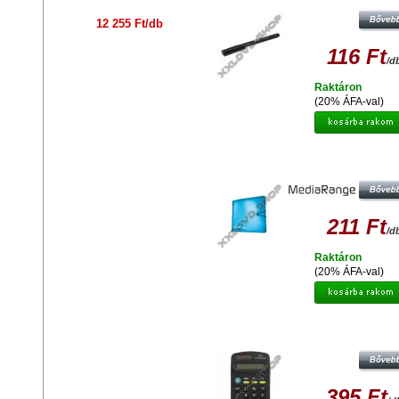
12 255 Ft/db
116 Ft
/d
Raktáron
(20% ÁFA-val)
MEDIARANGE CD/DVD TÁSKA 12
LEMEZ SZÁMÁRA, KÉK SZÍNBEN -
58
211 Ft
/d
Raktáron
(20% ÁFA-val)
TITANUM TCL101 TALES SZÁMOL
395 Ft