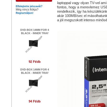
laptoppal vagy olyan TV-vel am
Elfelejtette jelszavát?
fontos, hogy a merevlemez USB
Még nincs fiókja?
rendelkezik, így ha készülékün
Regisztráljon!
akár 100MB/sec el másolhatunk 
Legújabb termékek
a jól megszokott intenso minősé
DVD-BOX 14MM FOR 4
BLACK - INNER TRAY
92 Ft/db
DVD-BOX 14MM FOR 4
BLACK - INNER TRAY
94 Ft/db