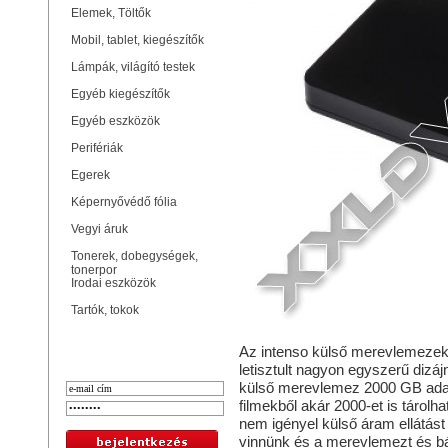
Elemek, Töltők
Mobil, tablet, kiegészítők
Lámpák, világító testek
Egyéb kiegészítők
Egyéb eszközök
Perifériák
Egerek
Képernyővédő fólia
Vegyi áruk
Tonerek, dobegységek,
tonerpor
Irodai eszközök
Tartók, tokok
Bejelentkezés
Az intenso külső merevlemezek
letisztult nagyon egyszerű diz
külső merevlemez 2000 GB adat
filmekből akár 2000-et is tárolh
nem igényel külső áram ellátás
vinnünk és a merevlemezt és b