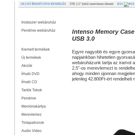
OLCSÓ ÍRHATÓ DVD RENDELÉS
2TB 2,5" külső merevlemez érkezett
RSS
Partner oldalak
2TB 2,5" külső merevlemez érkezett
Irodaszer webáruház
Pendrive webáruház
Intenso Memory Case
USB 3.0
Termékek
Kiemelt termékek
Egyre nagyobb és egyre gyorsa
napjainkban hihetetlen gyorsas
Új termékek
webáruházunk tartja az iramot 
Akciók
2.5"-os merevlemezt is rendelhe
ahogy minden újonnan megjele
Írható DVD
jelenleg 42.800Ft-ért rendelheti
Írható CD
Tartók Tokok
Pendrive
Memóriakártya
Merevlemez
Tintapatronok
Audio Video