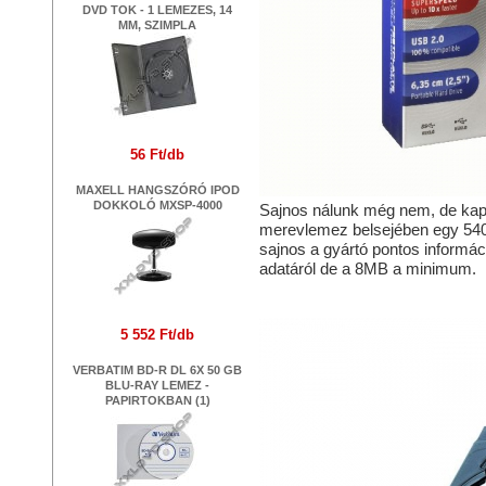
DVD TOK - 1 LEMEZES, 14
MM, SZIMPLA
56 Ft/db
MAXELL HANGSZÓRÓ IPOD
DOKKOLÓ MXSP-4000
Sajnos nálunk még nem, de kaph
merevlemez belsejében egy 540
sajnos a gyártó pontos inform
adatáról de a 8MB a minimum.
5 552 Ft/db
VERBATIM BD-R DL 6X 50 GB
BLU-RAY LEMEZ -
PAPIRTOKBAN (1)