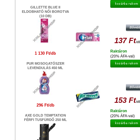
GILLETTE BLUE II
ELDOBHATÓ NŐI BOROTVA
ORBIT WRIGLEY'S BUBBLEMI
(10 DB)
RÁGÓGUMI DRAZSÉ
137 Ft
/d
Raktáron
1 130 Ft/db
(20% ÁFA-val)
PUR MOSOGATÓSZER
LEVENDULÁS 450 ML
AIRWAVES RÁGÓGUMI - MENTHO
EUCALYPTUS
153 Ft
/d
296 Ft/db
Raktáron
AXE GOLD TEMPTATION
(20% ÁFA-val)
FÉRFI TUSFÜRDŐ 250 ML
BOMBA DOBOZOS ENERGIAITAL 2