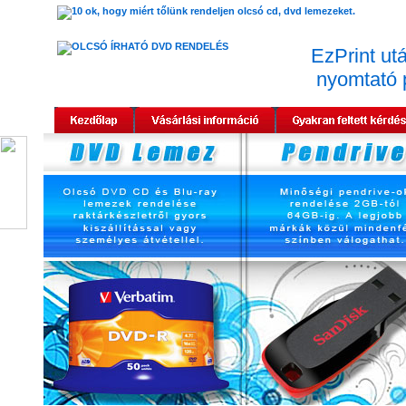
EzPrint utá
nyomtató 