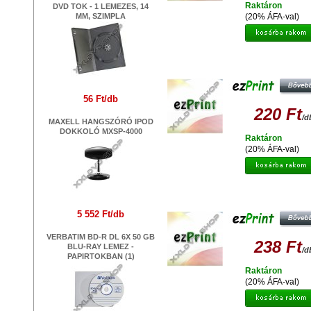
Raktáron
DVD TOK - 1 LEMEZES, 14
MM, SZIMPLA
(20% ÁFA-val)
EZPRINT CANON CLI-525 BK (NO 
UTÁNGYÁRTOTT TINTAPATRO
56 Ft/db
220 Ft
/d
MAXELL HANGSZÓRÓ IPOD
DOKKOLÓ MXSP-4000
Raktáron
(20% ÁFA-val)
EZPRINT CANON PGI-5BK (NO CH
UTÁNGYÁRTOTT TINTAPATRO
5 552 Ft/db
VERBATIM BD-R DL 6X 50 GB
238 Ft
BLU-RAY LEMEZ -
/d
PAPIRTOKBAN (1)
Raktáron
(20% ÁFA-val)