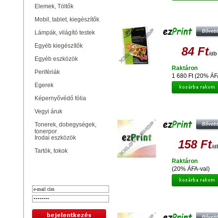
Elemek, Töltők
EZPRINT MATT PHOTO PAPER A4 
Mobil, tablet, kiegészítők
(100)
Lámpák, világító testek
Egyéb kiegészítők
84 Ft
/db
Egyéb eszközök
Raktáron
Perifériák
1 680 Ft (20% ÁF
Egerek
Képernyővédő fólia
EZPRINT CANON CLI-8B
Vegyi áruk
UTÁNGYÁRTOTT TINTAPATRO
Tonerek, dobegységek,
tonerpor
Irodai eszközök
158 Ft
/d
Tartók, tokok
Raktáron
Bejelentkezés
(20% ÁFA-val)
EZPRINT CANON CLI-8C
UTÁNGYÁRTOTT TINTAPATRO