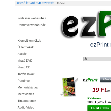
OLCSÓ ÍRHATÓ DVD RENDELÉS
EzPrint
Partner oldalak
Irodaszer webáruház
Pendrive webáruház
Termékek
Kiemelt termékek
ezPrint
Új termékek
Akciók
Rendezési mód:
Írható DVD
Írható CD
EZPRINT GLOSSY PHOTO PAPER
130G (20)
Tartók Tokok
Pendrive
Memóriakártya
19 Ft
/db
Merevlemez
Raktáron
Tintapatronok
380 Ft (20% ÁFA-
Audio Video