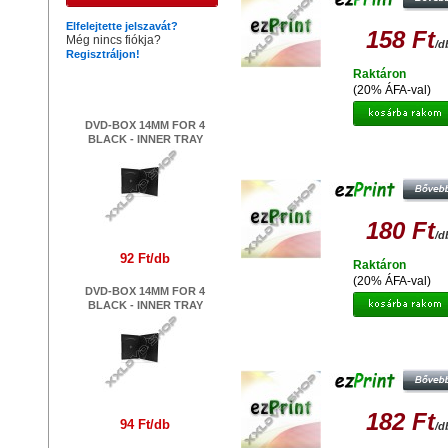
Elfelejtette jelszavát?
158 Ft
Még nincs fiókja?
/d
Regisztráljon!
Raktáron
Legújabb termékek
(20% ÁFA-val)
DVD-BOX 14MM FOR 4
BLACK - INNER TRAY
EZPRINT CANON CLI-8BK (NO CH
UTÁNGYÁRTOTT TINTAPATRO
180 Ft
/d
92 Ft/db
Raktáron
(20% ÁFA-val)
DVD-BOX 14MM FOR 4
BLACK - INNER TRAY
EZPRINT CANON CLI-8C (NO CH
UTÁNGYÁRTOTT TINTAPATRO
182 Ft
94 Ft/db
/d