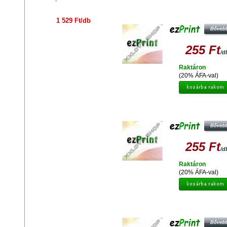
EZPRINT CANON CLI-8C (CHIP
UTÁNGYÁRTOTT TINTAPATRO
1 529 Ft/db
255 Ft
/d
Raktáron
(20% ÁFA-val)
EZPRINT CANON CLI-8Y (CHIP
UTÁNGYÁRTOTT TINTAPATRO
255 Ft
/d
Raktáron
(20% ÁFA-val)
EZPRINT CANON CLI-526 C (NO C
UTÁNGYÁRTOTT TINTAPATRO