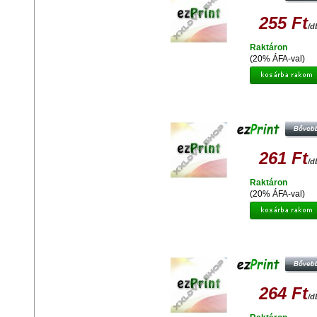
255 Ft
/d
Raktáron
(20% ÁFA-val)
EZPRINT EPSON T0614 Y
UTÁNGYÁRTOTT TINTAPATRO
261 Ft
/d
Raktáron
(20% ÁFA-val)
EZPRINT CANON CLI-521 Y CHIP 
UTÁNGYÁRTOTT TINTAPATRO
264 Ft
/d