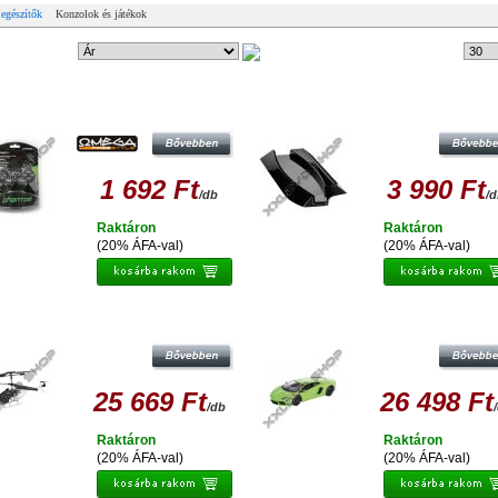
egészítők
Konzolok és játékok
ndezési mód:
4 db
Tételek #
MEGA GAMEPAD PHANTOM PRO PC
PS3 SLIM CONSOLE FÜGGŐLEGE
USB 41085
ÁLVÁNY
1 692 Ft
3 990 Ft
/db
/
Raktáron
Raktáron
(20% ÁFA-val)
(20% ÁFA-val)
BLUETOOTH HELICOPTER I737
BLUETOOTH LAMBORGHINI IS68
ANDROID IOS BLACK
ANDROID IOS GREEN
25 669 Ft
26 498 Ft
/db
Raktáron
Raktáron
(20% ÁFA-val)
(20% ÁFA-val)