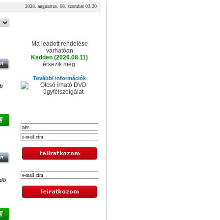
2026. augusztus. 08. szombat 03:20
A csomag érkezése
Ma leadott rendelése
S
várhatóan
Kedden (2026.08.11)
érkezik meg.
További információk
db
XXL hírlevél
0
/db
Legolcsóbb termékek