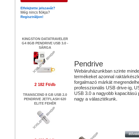
Elfelejtette jelszavát?
Még nincs fiókja?
Regisztráljon!
Legújabb termékek
KINGSTON DATATRAVELER
G4 8GB PENDRIVE USB 3.0 -
SÁRGA
Pendrive
Webáruházunkban szinte mindenfé
termékeket azonnal raktárkészlet
forgalmazó márkát megrendelhe
2 182 Ft/db
professzionális USB drive-ig, 
USB 3.0 a nagyobb kapacitású p
TRANSCEND 8 GB USB 2.0
nagy a választékunk.
PENDRIVE JETFLASH 620
ELITE FEHÉR
Hasonló termékek
PLATINET X-DEPO 8GB PENDRIVE
2.0 - FEKETE