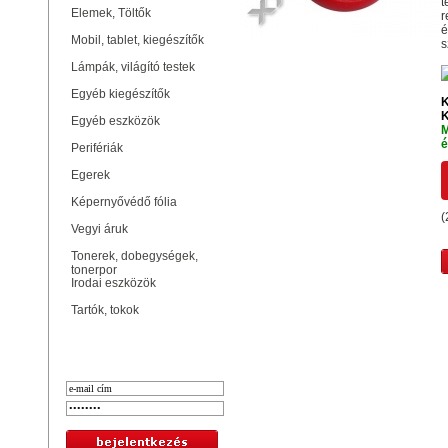
t
Elemek, Töltők
r
é
Mobil, tablet, kiegészítők
s
Lámpák, világító testek
Egyéb kiegészítők
K
K
Egyéb eszközök
M
é
Perifériák
Egerek
Képernyővédő fólia
(
Vegyi áruk
Tonerek, dobegységek,
tonerpor
Irodai eszközök
Tartók, tokok
Bejelentkezés