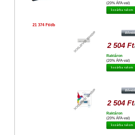
(20% ÁFA-val)
ADATA UV110 8GB PENDRIVE USB 
21 374 Ft/db
FEHÉR
2 504 Ft
Raktáron
(20% ÁFA-val)
ADATA C008 CLASSIC 8GB PEND
USB 2.0 - FEHÉR-KÉK
2 504 Ft
Raktáron
(20% ÁFA-val)