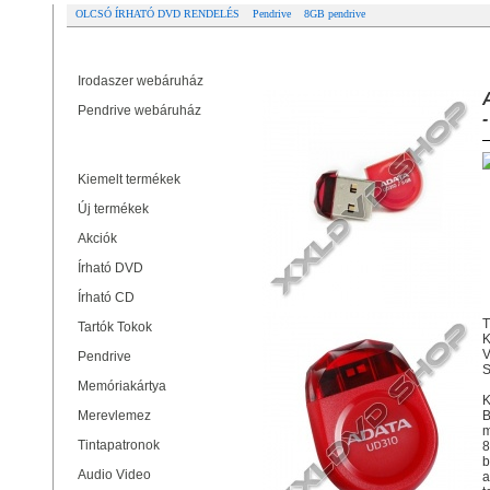
OLCSÓ ÍRHATÓ DVD RENDELÉS
Pendrive
8GB pendrive
Partner oldalak
ADATA UD310 8GB PENDRIVE USB 
Irodaszer webáruház
Pendrive webáruház
Termékek
Kiemelt termékek
Új termékek
Akciók
Írható DVD
Írható CD
T
Tartók Tokok
K
V
Pendrive
S
Memóriakártya
K
Merevlemez
B
m
Tintapatronok
8
b
Audio Video
a