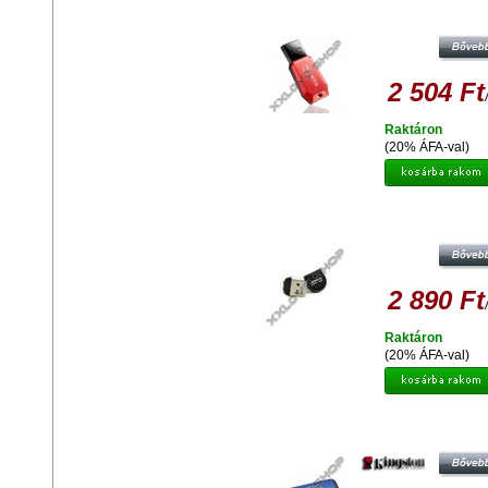
ADATA UV100 SLIM 8GB PENDRIV
2.0 - PIROS
2 504 Ft
Raktáron
(20% ÁFA-val)
ADATA UD310 8GB PENDRIVE USB 
FEKETE
2 890 Ft
Raktáron
(20% ÁFA-val)
KINGSTON DTVP30 8GB PENDRIV
256BIT AES TITKOSÍTOTT - USB 