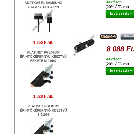
Raktáron
ADATKÁBEL SAMSUNG
(20% ÁFA-val)
GALAXY TAB 30PIN
OMEGA HANGSZORÓ TABLETH
OG44B BLUETOOTH V2.1 EZÜST [4
1 250 Ft/db
8 088 Ft
PLATINET PGL01BM
ÉRINTŐKÉPERNYŰ KESZTYŰ
Raktáron
FEKETE M 41997
(20% ÁFA-val)
1 328 Ft/db
PLATINET PGL01BS
ÉRINTŐKÉPERNYŐ KESZTYŰ
S 41996