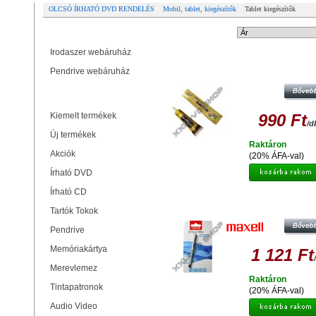
OLCSÓ ÍRHATÓ DVD RENDELÉS
Mobil, tablet, kiegészítők
Tablet kiegészítők
Partner oldalak
Rendezési mód:
Irodaszer webáruház
T-7000 UNIVERZÁLIS RAGASZTÓ 50
Pendrive webáruház
ÁTLÁTSZÓ
Termékek
Kiemelt termékek
990 Ft
/d
Új termékek
Raktáron
Akciók
(20% ÁFA-val)
Írható DVD
Írható CD
MAXELL MB01 SLIM STYLUS TO
SZÜRKE
Tartók Tokok
Pendrive
Memóriakártya
1 121 Ft
Merevlemez
Raktáron
Tintapatronok
(20% ÁFA-val)
Audio Video