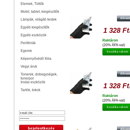
Elemek, Töltők
PLATINET PGL01BS ÉRINTŐKÉPE
KESZTYŰ S 41996
Mobil, tablet, kiegészítők
Lámpák, világító testek
Egyéb kiegészítők
1 328 Ft
Egyéb eszközök
Raktáron
Perifériák
(20% ÁFA-val)
Egerek
Képernyővédő fólia
PLATINET PGL01BXL ÉRINTŐKÉP
Vegyi áruk
KESZTYŰ XL 41999
Tonerek, dobegységek,
tonerpor
Irodai eszközök
1 328 Ft
Tartók, tokok
Raktáron
Bejelentkezés
(20% ÁFA-val)
T-7000 UNIVERZÁLIS RAGASZTÓ 1
- ÁTLÁTSZÓ