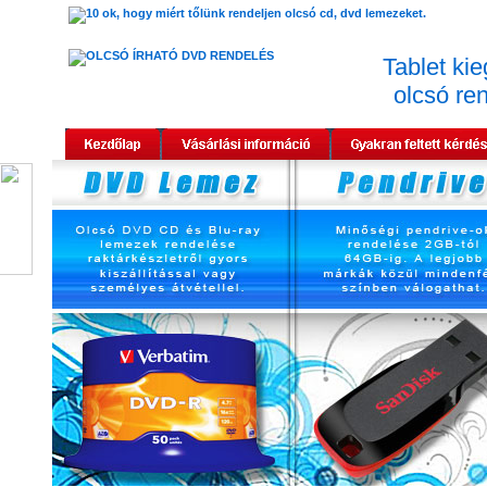
Tablet kie
olcsó re