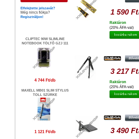
Elfelejtette jelszavát?
1 590 Ft
Még nincs fiókja?
Regisztráljon!
Raktáron
Legújabb termékek
(20% ÁFA-val)
CLIPTEC 90W SLIMLINE
NOTEBOOK TÖLTŐ GZJ 111
OMEGA OMNPADV3B UNIVERZÁ
TABLET TARTÓ FEKETE
3 217 Ft
4 744 Ft/db
Raktáron
(20% ÁFA-val)
MAXELL MB01 SLIM STYLUS
TOLL SZÜRKE
OMEGA OCT7KB TABLET VÉDŐT
BILLENTYŰZETES FEKETE
3 490 Ft
1 121 Ft/db