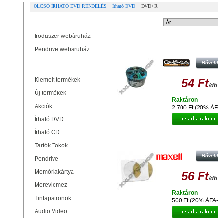
OLCSÓ ÍRHATÓ DVD RENDELÉS
Írható DVD
DVD+R
Partner oldalak
Rendezési mód:
Irodaszer webáruház
OMEGA DVD+R 4,7GB LEMEZ, DIG
Pendrive webáruház
MOVIE EDITION KÉK - SHRINK (
Termékek
Kiemelt termékek
54 Ft
/db
Új termékek
Raktáron
Akciók
2 700 Ft (20% ÁF
Írható DVD
Írható CD
MAXELL DVD+R 16X LEMEZ -
PAPÍRTOKBAN (10)
Tartók Tokok
Pendrive
Memóriakártya
56 Ft
/db
Merevlemez
Raktáron
Tintapatronok
560 Ft (20% ÁFA-
Audio Video