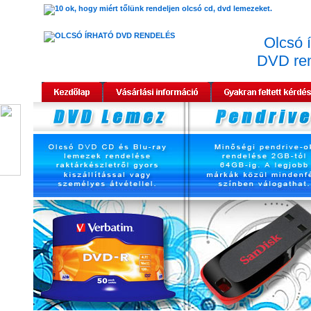
Olcsó í
DVD re