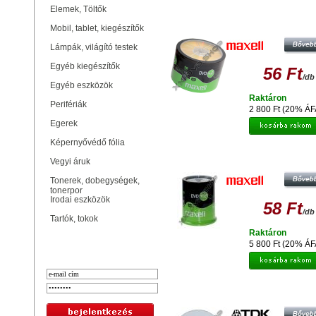
Elemek, Töltők
MAXELL DVD+R 16X LEMEZ - SH
(50)
Mobil, tablet, kiegészítők
Lámpák, világító testek
Egyéb kiegészítők
56 Ft
/db
Egyéb eszközök
Raktáron
Perifériák
2 800 Ft (20% ÁF
Egerek
Képernyővédő fólia
MAXELL DVD+R 16X LEMEZ - C
Vegyi áruk
(100)
Tonerek, dobegységek,
tonerpor
Irodai eszközök
58 Ft
/db
Tartók, tokok
Raktáron
Bejelentkezés
5 800 Ft (20% ÁF
TDK DVD+R 4,7GB 16X LEMEZ 
PAPÍRTOKBAN (10)