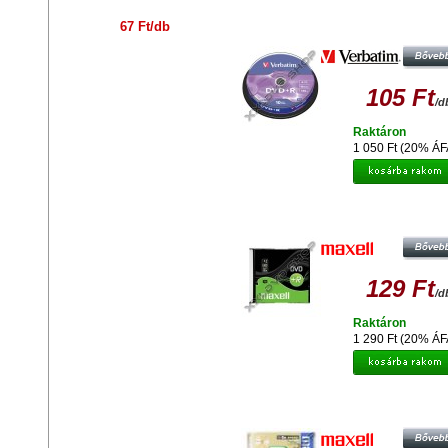
VERBATIM DVD+R 16X LEMEZ - 
67 Ft/db
(10)
105 Ft
/d
Raktáron
1 050 Ft (20% ÁF
MAXELL DVD+R 16X LEMEZ - S
TOKBAN (10)
129 Ft
/d
Raktáron
1 290 Ft (20% ÁF
MAXELL DVD+R 8X LEMEZ - NO
TOKBAN (1)