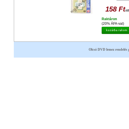
158 Ft
/d
Raktáron
(20% ÁFA-val)
Olcsó DVD lemez rendelés 