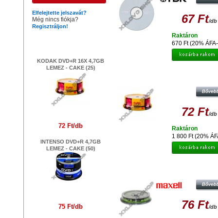
Elfelejtette jelszavát?
67 Ft
Még nincs fiókja?
/db
Regisztráljon!
Raktáron
Legújabb termékek
670 Ft (20% ÁFA-
KODAK DVD+R 16X 4,7GB
LEMEZ - CAKE (25)
KODAK DVD+R 16X 4,7GB LEME
CAKE (25)
72 Ft
/db
72 Ft/db
Raktáron
1 800 Ft (20% ÁF
INTENSO DVD+R 4,7GB
LEMEZ - CAKE (50)
MAXELL DVD+R 16X LEMEZ - CAKE
76 Ft
75 Ft/db
/db