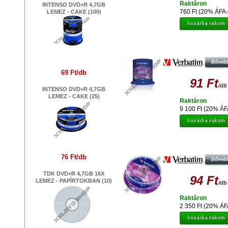
Raktáron
INTENSO DVD+R 4,7GB
760 Ft (20% ÁFA-
LEMEZ - CAKE (100)
VERBATIM DVD+R 16X LEMEZ - 
(100)
69 Ft/db
91 Ft
/db
INTENSO DVD+R 4,7GB
LEMEZ - CAKE (25)
Raktáron
9 100 Ft (20% ÁF
VERBATIM DVD+R 16X LEMEZ - 
(25)
76 Ft/db
TDK DVD+R 4,7GB 16X
94 Ft
LEMEZ - PAPÍRTOKBAN (10)
/db
Raktáron
2 350 Ft (20% ÁF