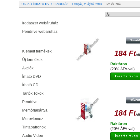
OLCSÓ ÍRHATÓ DVD RENDELÉS
Lámpák, világító testek
Led és izzók
Partner oldalak
Rendezési mód:
Irodaszer webáruház
AVIDE HALOGEN CLASSIC E27 
Pendrive webáruház
Termékek
Kiemelt termékek
184 Ft
/d
Új termékek
Raktáron
Akciók
(20% ÁFA-val)
Írható DVD
Írható CD
AVIDE HALOGEN R63 E27 28
Tartók Tokok
Pendrive
Memóriakártya
184 Ft
/d
Merevlemez
Raktáron
Tintapatronok
(20% ÁFA-val)
Audio Video