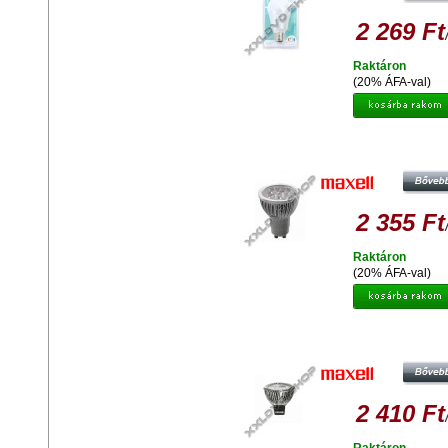
2 269 Ft
Raktáron
(20% ÁFA-val)
MAXELL 4W GU10 DAYLIGHT
2 355 Ft
Raktáron
(20% ÁFA-val)
MAXELL LED BULB MR16 5W NAT
2 410 Ft