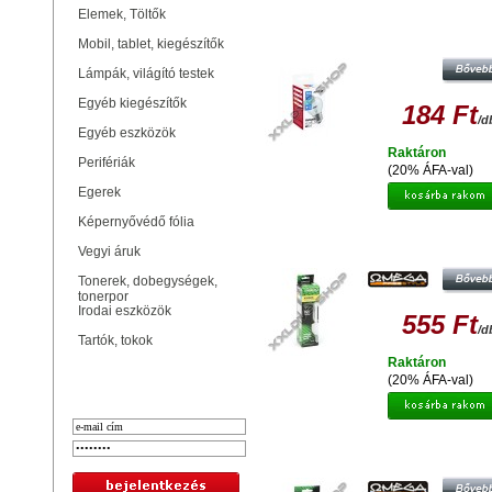
Elemek, Töltők
AVIDE HALOGEN CLASSIC MINI E2
Mobil, tablet, kiegészítők
Lámpák, világító testek
Egyéb kiegészítők
184 Ft
/d
Egyéb eszközök
Raktáron
Perifériák
(20% ÁFA-val)
Egerek
Képernyővédő fólia
OMEGA ENERGIATAKARÉKOS IZZ
Vegyi áruk
9W 2700K E14 41175
Tonerek, dobegységek,
tonerpor
Irodai eszközök
555 Ft
/d
Tartók, tokok
Raktáron
Bejelentkezés
(20% ÁFA-val)
OMEGA ENERGIATAKARÉKOS IZZ
2700K E27 41186