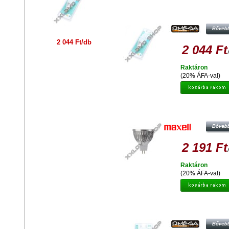
OMEGA LED IZZÓ ALUMINIUM 27
E14 CANDLE 4W 41571
2 044 Ft/db
2 044 Ft
Raktáron
(20% ÁFA-val)
MAXELL 4W MR16 DAYLIGHT
2 191 Ft
Raktáron
(20% ÁFA-val)
OMEGA LED IZZÓ ALUMINIUM 27
E27 7W 500LM 41573