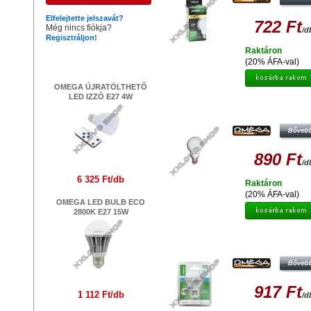
Elfelejtette jelszavát?
722 Ft
Még nincs fiókja?
/d
Regisztráljon!
Raktáron
Legújabb termékek
(20% ÁFA-val)
OMEGA ÚJRATÖLTHETŐ
LED IZZÓ E27 4W
OMEGA ENERGIATAKARÉKOS IZZ
2700K E27 42004
890 Ft
/d
6 325 Ft/db
Raktáron
(20% ÁFA-val)
OMEGA LED BULB ECO
2800K E27 15W
OMEGA LED SPOT IZZÓ ALUMIN
6000K GU10 3W 41578
917 Ft
1 112 Ft/db
/d