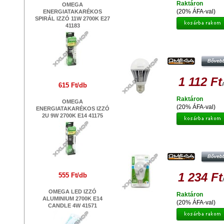
Raktáron
OMEGA
(20% ÁFA-val)
ENERGIATAKARÉKOS
SPIRÁL IZZÓ 11W 2700K E27
41183
OMEGA LED BULB ECO 4200K E2
1 112 Ft
615 Ft/db
Raktáron
OMEGA
(20% ÁFA-val)
ENERGIATAKARÉKOS IZZÓ
2U 9W 2700K E14 41175
OMEGA LED IZZÓ ALUMINIUM 27
E27 5W 350LM 41572
1 234 Ft
555 Ft/db
OMEGA LED IZZÓ
Raktáron
ALUMINIUM 2700K E14
(20% ÁFA-val)
CANDLE 4W 41571