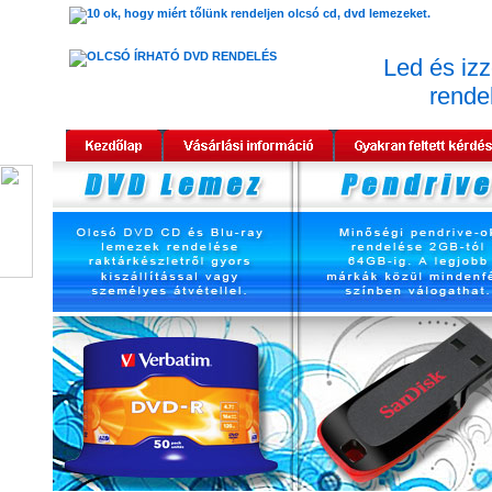
Led és izz
rende