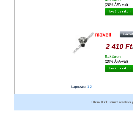
Raktáron
(20% ÁFA-val)
MAXELL LED BULB MR16 5W W
WHITE
2 410 Ft
Raktáron
(20% ÁFA-val)
Lapozás:
1
2
Olcsó DVD lemez rendelés 