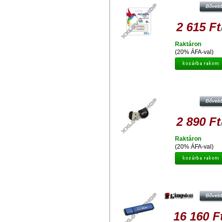
2 615 Ft
Raktáron
(20% ÁFA-val)
ADATA UD310 8GB PENDRIVE USB 
FEKETE
2 890 Ft
Raktáron
(20% ÁFA-val)
KINGSTON DTVP30 8GB PENDRIV
256BIT AES TITKOSÍTOTT - USB 
16 160 F