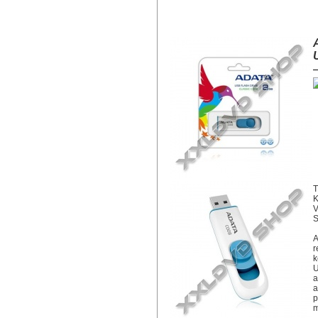
ADATA C008 CLASSIC 8GB PENDR
T
K
V
S
A
r
k
U
a
a
p
m