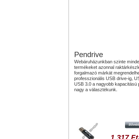
Pendrive
Webáruházunkban szinte mindenfé
termékeket azonnal raktárkészlet
forgalmazó márkát megrendelhe
professzionális USB drive-ig, 
USB 3.0 a nagyobb kapacitású p
nagy a választékunk.
Hasonló termékek
PLATINET X-DEPO 8GB PENDRIVE
2.0 - FEKETE
1 317 Ft