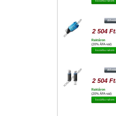
ADATA UV100 SLIM 8GB PENDRIV
2.0 - KÉK
2 504 Ft
Raktáron
(20% ÁFA-val)
ADATA C906 COMPACT 8GB PEND
USB 2.0 - FEKETE
2 504 Ft
Raktáron
(20% ÁFA-val)
ADATA UV130 DASHDRIVE 8 
PENDRIVE USB 2.0 - ARANY