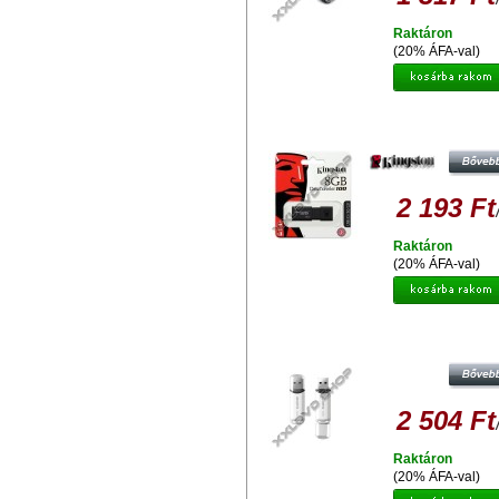
Raktáron
(20% ÁFA-val)
KINGSTON DATATRAVELER 100 G
PENDRIVE USB 3.0
2 193 Ft
Raktáron
(20% ÁFA-val)
ADATA C906 COMPACT 8GB PEND
USB 2.0 - FEHÉR
2 504 Ft
Raktáron
(20% ÁFA-val)