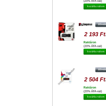
(20% ÁFA-val)
KINGSTON DATATRAVELER 100 G
PENDRIVE USB 3.0
2 193 Ft
Raktáron
(20% ÁFA-val)
ADATA C008 CLASSIC 8GB PEND
USB 2.0 - FEKETE-PIROS
2 504 Ft
Raktáron
(20% ÁFA-val)
ADATA UV110 8GB PENDRIVE USB 