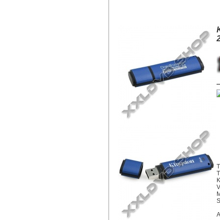
KINGSTON DTVP30 8GB PENDRIVE 
T
T
K
V
M
S
A