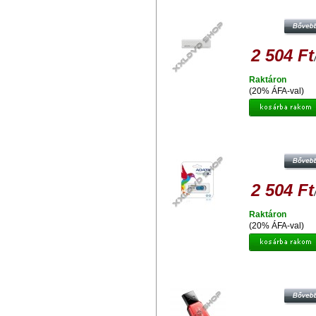
FEHÉR
2 504 Ft
Raktáron
(20% ÁFA-val)
ADATA C008 CLASSIC 8GB PEND
USB 2.0 - FEHÉR-KÉK
2 504 Ft
Raktáron
(20% ÁFA-val)
ADATA UV100 SLIM 8GB PENDRIV
2.0 - PIROS