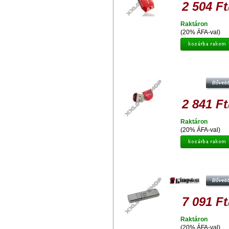
2 504 Ft
Raktáron
(20% ÁFA-val)
ADATA UD310 8GB PENDRIVE USB 
PIROS
2 841 Ft
Raktáron
(20% ÁFA-val)
KINGSTON DATATRAVELER LOC
G3 8GB PENDRIVE - TITKOSÍTOTT 
3.0
7 091 Ft
Raktáron
(20% ÁFA-val)