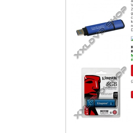
a
V
2
g
c
k
n
D
K
K
M
é
(