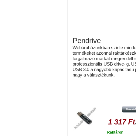
Pendrive
Webáruházunkban szinte mindenfé
termékeket azonnal raktárkészlet
forgalmazó márkát megrendelhe
professzionális USB drive-ig, 
USB 3.0 a nagyobb kapacitású p
nagy a választékunk.
Hasonló termékek
PLATINET X-DEPO 8GB PENDRIVE
2.0 - FEKETE
1 317 Ft
Raktáron