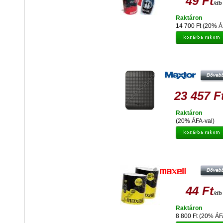
49 Ft
/db
Raktáron
14 700 Ft (20% Á
Olcsó MAXTOR M3 PORTABLE 1T
2.5" KÜLSŐ MEREVLEMEZ, USB 3
FEKETE
23 457 F
Raktáron
(20% ÁFA-val)
Olcsó MAXELL CD-R 52X LEME
SHRINK 2X100 + AJÁNDÉK MAXEL
95 FÜLHALLGATÓ
44 Ft
/db
Raktáron
8 800 Ft (20% ÁF