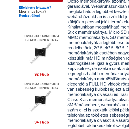
Olcsó memóriakártyák azonnal rak
garanciával. Webáruházunkban s
Elfelejtette jelszavát?
megtalálható a legtöbbet készletrő
Még nincs fiókja?
Regisztráljon!
webáruházunkban is a zölddel jel
küldjük a pirossal jelölt termékek
Legújabb termékek
Kínálatunkban megtalálható me
Stick memóriakártya, Micro SD 
DVD-BOX 14MM FOR 4
MMC memóriakártya, SD memóri
BLACK - INNER TRAY
memóriakártyák a legtöbb esetbe
rendelhetőek, 2GB, 4GB, 8GB,
memóriakártyák esetében nagyon 
készülék már HD minőségben rög
adatrögzítésre, igaz a gyors me
képviselnek, de ezekre csak a 
legmegbízhatóbb memóriakártyák
92 Ft/db
memóriakártya már 45MB/másodp
elegendő a FULL HD videók rögzí
DVD-BOX 14MM FOR 4
BLACK - INNER TRAY
van sebesség különbség ezt a cla
memóriakártya olvasási és írá
Class 8-as memóriakártya olvas
8MB/másodperc, webáruházunkban
szám cl-el is szokták jelölni péld
telefonba ez tökéletes sebesség
memóriakártya olvasót is vásáro
94 Ft/db
legtöbbet raktárkészletről szolg