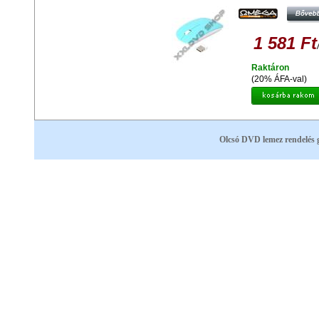
42595
1 581 Ft
Raktáron
(20% ÁFA-val)
Olcsó DVD lemez rendelés 