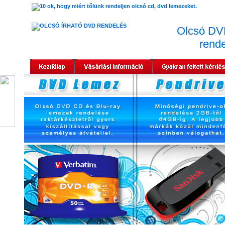
Olcsó DV
rend