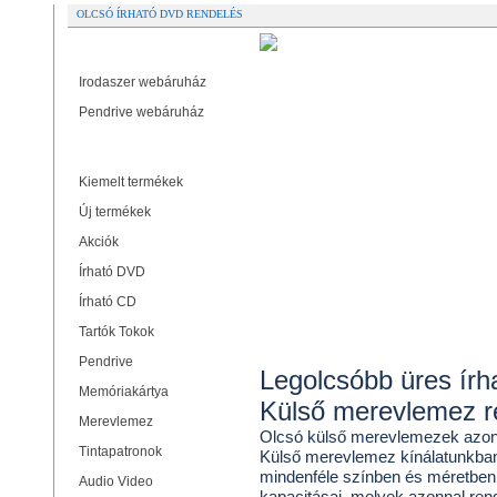
OLCSÓ ÍRHATÓ DVD RENDELÉS
Partner oldalak
Irodaszer webáruház
Pendrive webáruház
Termékek
Kiemelt termékek
Új termékek
Akciók
Írható DVD
Írható CD
Tartók Tokok
Pendrive
Legolcsóbb üres ír
Memóriakártya
Külső merevlemez r
Merevlemez
Olcsó külső merevlemezek azonnal
Tintapatronok
Külső merevlemez kínálatunkban 
mindenféle színben és méretben
Audio Video
kapacitásai, melyek azonnal re