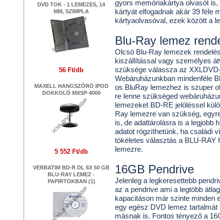
gyors memóriakártya olvasót is, 
DVD TOK - 1 LEMEZES, 14
kártyát elfogadnak akár 39 féle 
MM, SZIMPLA
kártyaolvasóval, ezek között a l
Blu-Ray lemez rend
Olcsó Blu-Ray lemezek rendelése
kiszállítással vagy személyes á
szüksége válassza az XXLDVD-t
56 Ft/db
Webáruházunkban mindenféle Bl
MAXELL HANGSZÓRÓ IPOD
os BluRay lemezhez is szuper olc
DOKKOLÓ MXSP-4000
re lenne szükséged webáruházun
lemezeket BD-RE jelöléssel kül
Ray lemezre van szükség, egyre 
is, de adattárolásra is a legjobb
adatot rögzíthetünk, ha családi 
tökéletes választás a BLU-RAY hi
lemezre.
5 552 Ft/db
16GB Pendrive
VERBATIM BD-R DL 6X 50 GB
BLU-RAY LEMEZ -
Jelenleg a legkeresettebb pendri
PAPIRTOKBAN (1)
az a pendrive ami a legtöbb átlag
kapacitáson már szinte minden el
egy egész DVD lemez tartalmát 
másnak is. Fontos tényező a 16Gb