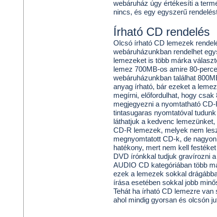
webáruház úgy értékesíti a term
nincs, és egy egyszerű rendelést
Írható CD rendelés
Olcsó írható CD lemezek rendelé
webáruházunkban rendelhet egys
lemezeket is több márka választ
lemez 700MB-os amire 80-perce
webáruházunkban találhat 800M
anyag írható, bár ezeket a leme
megírni, előfordulhat, hogy csak
megjegyezni a nyomtatható CD-R
tintasugaras nyomtatóval tudun
láthatjuk a kedvenc lemezünket,
CD-R lemezek, melyek nem lesz
megnyomtatott CD-k, de nagyon i
hatékony, mert nem kell festék
DVD írónkkal tudjuk gravírozni a
AUDIO CD kategóriában több már
ezek a lemezek sokkal drágábba
írása esetében sokkal jobb minő
Tehát ha írható CD lemezre van
ahol mindig gyorsan és olcsón j
Olcsó MAXELL DVD-R 16X LEME