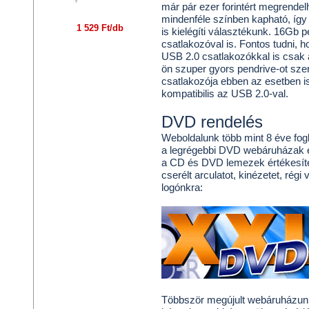
már pár ezer forintért megrendelhe
mindenféle színben kapható, így
1 529 Ft/db
is kielégíti választékunk. 16Gb 
csatlakozóval is. Fontos tudni, 
USB 2.0 csatlakozókkal is csa
ön szuper gyors pendrive-ot sze
csatlakozója ebben az esetben i
kompatibilis az USB 2.0-val.
DVD rendelés
Weboldalunk több mint 8 éve fo
a legrégebbi DVD webáruházak eg
a CD és DVD lemezek értékesíté
cserélt arculatot, kinézetet, ré
logónkra:
Többször megújult webáruházunk