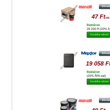
SHRINK 6X100 + AJÁNDÉK MAX
HEADPHONES STEREO EB-9
47 Ft
/db
Raktáron
28 200 Ft (20% Á
Olcsó MAXTOR M3 PORTABLE 5
HDD 2.5" KÜLSŐ MEREVLEMEZ,
3.0, FEKETE
19 058 F
Raktáron
(20% ÁFA-val)
Olcsó MAXELL DVD-R 16X LEME
SHRINK 3X100 + AJÁNDÉK SZT
FÜLHALLGATÓ