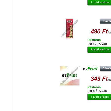
Olcsó MOGYI PÖRKÖLT, SÓS PISZ
60G
490 Ft
/d
Raktáron
(20% ÁFA-val)
Olcsó EZPRINT CANON CLI-521M (
UTÁNGYÁRTOTT TINTAPATRO
343 Ft
/d
Raktáron
(20% ÁFA-val)
Olcsó OMEGA OM-414 VEZETÉ
NÉLKÜLI EGÉR 2,4GHZ 1000DPI