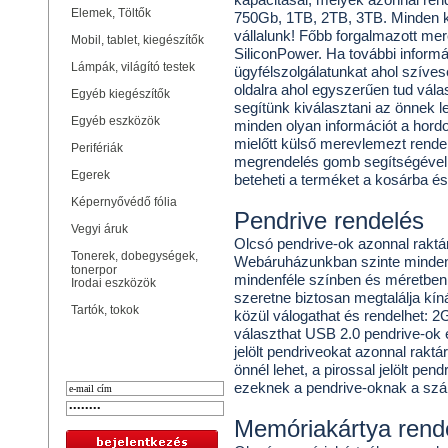
Elemek, Töltők
750Gb, 1TB, 2TB, 3TB. Minden 
vállalunk! Főbb forgalmazott m
Mobil, tablet, kiegészítők
SiliconPower. Ha további inform
Lámpák, világító testek
ügyfélszolgálatunkat ahol szíves
oldalra ahol egyszerűen tud vála
Egyéb kiegészítők
segítünk kiválasztani az önnek 
Egyéb eszközök
minden olyan információt a hor
mielőtt külső merevlemezt rendelü
Perifériák
megrendelés gomb segítségével 
Egerek
beteheti a terméket a kosárba é
Képernyővédő fólia
Pendrive rendelés
Vegyi áruk
Olcsó pendrive-ok azonnal raktár
Tonerek, dobegységek,
Webáruházunkban szinte mindenf
tonerpor
mindenféle színben és méretben, 
Irodai eszközök
szeretne biztosan megtalálja kí
Tartók, tokok
közül válogathat és rendelhet:
választhat USB 2.0 pendrive-ok é
Bejelentkezés
jelölt pendriveokat azonnal raktá
önnél lehet, a pirossal jelölt pen
ezeknek a pendrive-oknak a száll
Memóriakártya rend