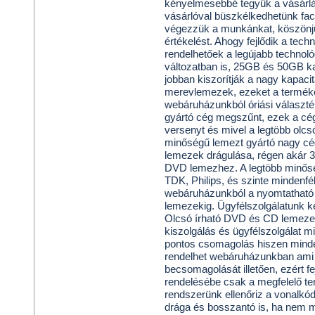
kényelmesebbé tegyük a vásárlás
vásárlóval büszkélkedhetünk face
végezzük a munkánkat, köszönjü
értékelést. Ahogy fejlődik a tec
rendelhetőek a legújabb technoló
változatban is, 25GB és 50GB k
jobban kiszorítják a nagy kapaci
merevlemezek, ezeket a terméke
webáruházunkból óriási választ
gyártó cég megszűnt, ezek a cég
versenyt és mivel a legtöbb olcs
minőségű lemezt gyártó nagy cé
lemezek drágulása, régen akár 35
DVD lemezhez. A legtöbb minősé
TDK, Philips, és szinte mindenf
webáruházunkból a nyomtatható 
lemezekig. Ügyfélszolgálatunk 
Olcsó írható DVD és CD lemezeke
kiszolgálás és ügyfélszolgálat mi
pontos csomagolás hiszen minde
rendelhet webáruházunkban ami ó
becsomagolását illetően, ezért f
rendelésébe csak a megfelelő t
rendszerünk ellenőriz a vonalkó
drága és bosszantó is, ha nem m