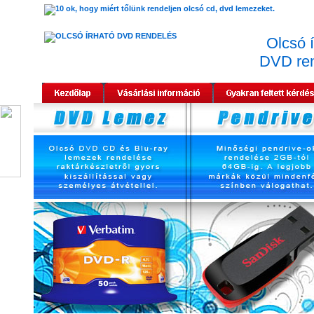
Olcsó í
DVD re