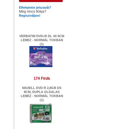
Elfelejtette jelszavát?
Még nincs fiókja?
Regisztráljon!
Legújabb termékek
VERBATIM DVD+R DL 4X 8CM
LEMEZ - NORMÁL TOKBAN
(1)
174 Ft/db
MAXELL DVD-R 2,8GB DS
8CM, DUPLA OLDALAS
LEMEZ - NORMÁL TOKBAN
(1)