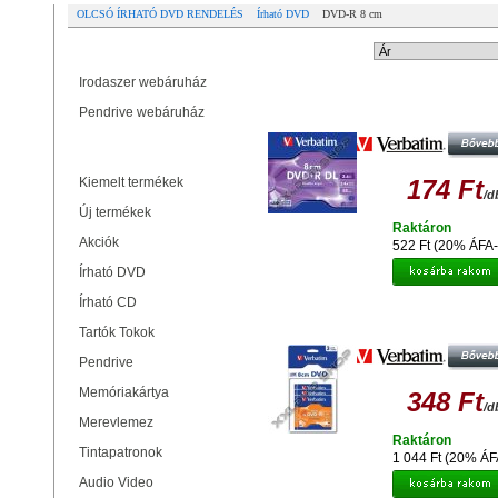
OLCSÓ ÍRHATÓ DVD RENDELÉS
Írható DVD
DVD-R 8 cm
Partner oldalak
Rendezési mód:
Irodaszer webáruház
VERBATIM DVD+R DL 4X 8CM LEM
Pendrive webáruház
NORMÁL TOKBAN (1)
Termékek
Kiemelt termékek
174 Ft
/d
Új termékek
Raktáron
Akciók
522 Ft (20% ÁFA-
Írható DVD
Írható CD
VERBATIM DVD-R 4X 8CM LEME
NORMÁL TOKBAN (3)
Tartók Tokok
Pendrive
Memóriakártya
348 Ft
/d
Merevlemez
Raktáron
Tintapatronok
1 044 Ft (20% ÁF
Audio Video