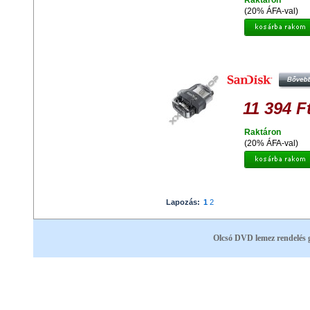
Raktáron
(20% ÁFA-val)
SANDISK ULTRA DUAL DRIVE M
64GB PENDRIVE OTG - USB 3.0 + 
USB - ANDROID TELEFONOKHO
TABLET
11 394 F
Raktáron
(20% ÁFA-val)
Lapozás:
1
2
Olcsó DVD lemez rendelés 