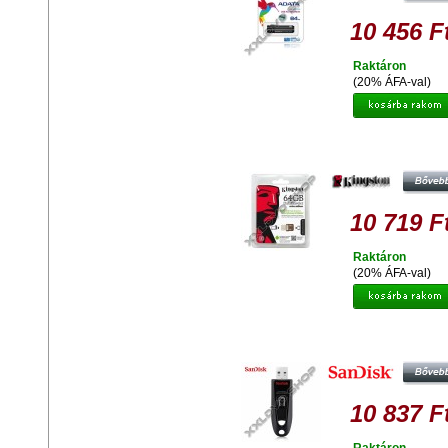
10 456 F
Raktáron
(20% ÁFA-val)
KINGSTON DT MICRODUO OTG 6
PENDRIVE USB 2.0 + MICRO US
ANDROID TELEFONOKHOZ,
TABLETEKHEZ
10 719 F
Raktáron
(20% ÁFA-val)
SANDISK CRUZER ULTRA 64
PENDRIVE USB 3.0 (100 MB/S
10 837 F