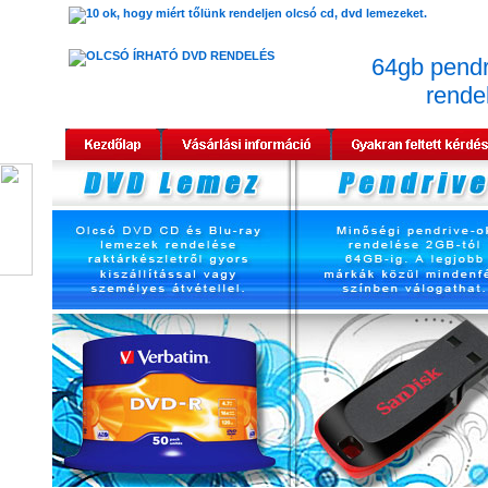
64gb pendr
rende