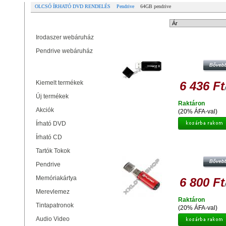
OLCSÓ ÍRHATÓ DVD RENDELÉS
Pendrive
64GB pendrive
Partner oldalak
Rendezési mód:
Irodaszer webáruház
INTEGRAL 64GB PENDRIVE USB 3
Pendrive webáruház
BLACK
Termékek
Kiemelt termékek
6 436 Ft
Új termékek
Raktáron
Akciók
(20% ÁFA-val)
Írható DVD
Írható CD
PLATINET X-DEPO 64GB PENDRIV
2.0 - PIROS
Tartók Tokok
Pendrive
Memóriakártya
6 800 Ft
Merevlemez
Raktáron
Tintapatronok
(20% ÁFA-val)
Audio Video