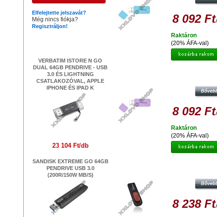
Elfelejtette jelszavát?
8 092 Ft
Még nincs fiókja?
Regisztráljon!
Raktáron
Legújabb termékek
(20% ÁFA-val)
VERBATIM ISTORE N GO
DUAL 64GB PENDRIVE - USB
INTEGRAL 64GB PENDRIVE USB 2
3.0 ÉS LIGHTNING
PASTEL LAVENDER
CSATLAKOZÓVAL, APPLE
IPHONE ÉS IPAD K
8 092 Ft
Raktáron
(20% ÁFA-val)
23 104 Ft/db
SANDISK EXTREME GO 64GB
ADATA C008 CLASSIC 64GB PEN
PENDRIVE USB 3.0
USB 2.0 - FEKETE-PIROS
(200R/150W MB/S)
8 238 Ft