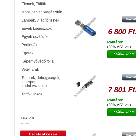
Elemek, Töltők
PLATINET X-DEPO 64GB PENDRIV
2.0 - KÉK
Mobil, tablet, kiegészítők
Lámpák, világító testek
Egyéb kiegészítők
6 800 Ft
Egyéb eszközök
Raktáron
Perifériák
(20% ÁFA-val)
Egerek
Képernyővédő fólia
PLATINET X-DEPO 64GB PENDRIV
Vegyi áruk
3.0
Tonerek, dobegységek,
tonerpor
Irodai eszközök
7 801 Ft
Tartók, tokok
Raktáron
Bejelentkezés
(20% ÁFA-val)
INTEGRAL 64GB PENDRIVE USB 2
PASTEL BLUE