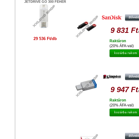
JETDRIVE GO 300 FEHÉR
SANDISK CRUZER DIAL 64G
PENDRIVE USB 2.0
9 831 Ft
29 536 Ft/db
Raktáron
(20% ÁFA-val)
KINGSTON DT50 64GB PENDRIVE
3.0 - KÉK
9 947 Ft
Raktáron
(20% ÁFA-val)
ADATA S102 PRO ADVANCED 6
PENDRIVE USB 3.0 - ALUMINI