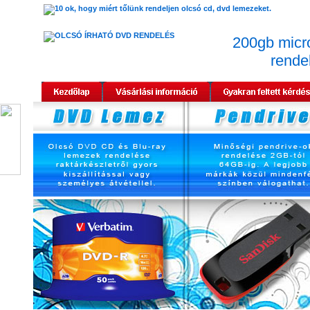
200gb micr
rende