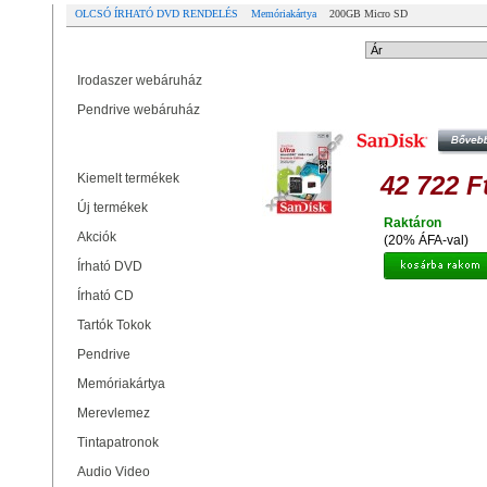
OLCSÓ ÍRHATÓ DVD RENDELÉS
Memóriakártya
200GB Micro SD
Partner oldalak
Rendezési mód:
Irodaszer webáruház
SANDISK ULTRA 200GB MICRO 
Pendrive webáruház
MEMÓRIAKÁRTYA PREMIUM EDI
CLASS 10 (90 MB/S) + ADAPT
Termékek
Kiemelt termékek
42 722 F
Új termékek
Raktáron
Akciók
(20% ÁFA-val)
Írható DVD
Írható CD
Tartók Tokok
Pendrive
Memóriakártya
Merevlemez
Tintapatronok
Audio Video