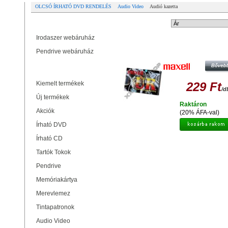
OLCSÓ ÍRHATÓ DVD RENDELÉS
Audio Video
Audió kazetta
Partner oldalak
Rendezési mód:
Irodaszer webáruház
MAXELL AUDIO KAZETTA UR9
Pendrive webáruház
Termékek
Kiemelt termékek
229 Ft
/d
Új termékek
Raktáron
Akciók
(20% ÁFA-val)
Írható DVD
Írható CD
Tartók Tokok
Pendrive
Memóriakártya
Merevlemez
Tintapatronok
Audio Video