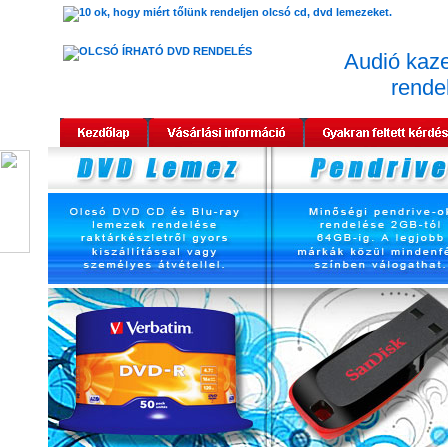
Audió kaze
rende