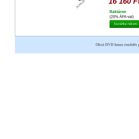
16 160 F
Raktáron
(20% ÁFA-val)
Olcsó DVD lemez rendelés 