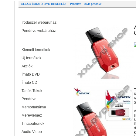
OLCSÓ ÍRHATÓ DVD RENDELÉS
Pendrive
8GB pendrive
Partner oldalak
ADATA UV100 SLIM 8GB PENDRIVE
Irodaszer webáruház
Pendrive webáruház
Termékek
Kiemelt termékek
Új termékek
Akciók
Írható DVD
Írható CD
T
Tartók Tokok
K
V
Pendrive
S
Memóriakártya
A
Merevlemez
s
k
Tintapatronok
t
d
Audio Video
k