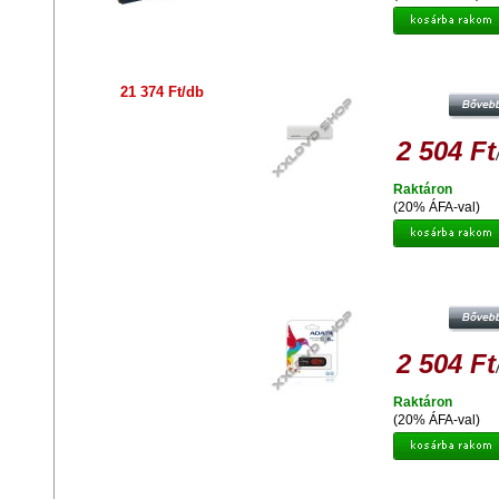
ADATA UV110 8GB PENDRIVE USB 
FEHÉR
21 374 Ft/db
2 504 Ft
Raktáron
(20% ÁFA-val)
ADATA C008 CLASSIC 8GB PEND
USB 2.0 - FEKETE-PIROS
2 504 Ft
Raktáron
(20% ÁFA-val)
ADATA UV130 DASHDRIVE 8 