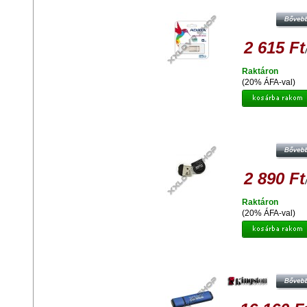
PENDRIVE USB 2.0 - ARANY
2 615 Ft
Raktáron
(20% ÁFA-val)
ADATA UD310 8GB PENDRIVE USB 
FEKETE
2 890 Ft
Raktáron
(20% ÁFA-val)
KINGSTON DTVP30 8GB PENDRIV
256BIT AES TITKOSÍTOTT - USB 