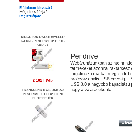
Elfelejtette jelszavát?
Még nincs fiókja?
Regisztráljon!
Legújabb termékek
KINGSTON DATATRAVELER
G4 8GB PENDRIVE USB 3.0 -
SÁRGA
Pendrive
Webáruházunkban szinte mindenfé
termékeket azonnal raktárkészlet
forgalmazó márkát megrendelhe
professzionális USB drive-ig, 
2 182 Ft/db
USB 3.0 a nagyobb kapacitású p
nagy a választékunk.
TRANSCEND 8 GB USB 2.0
PENDRIVE JETFLASH 620
Hasonló termékek
ELITE FEHÉR
PLATINET X-DEPO 8GB PENDRIVE
2.0 - FEKETE