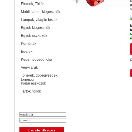
t
Elemek, Töltők
p
s
Mobil, tablet, kiegészítők
Lámpák, világító testek
K
Egyéb kiegészítők
K
M
Egyéb eszközök
é
Perifériák
Egerek
Képernyővédő fólia
(
Vegyi áruk
Tonerek, dobegységek,
tonerpor
Irodai eszközök
Tartók, tokok
Bejelentkezés