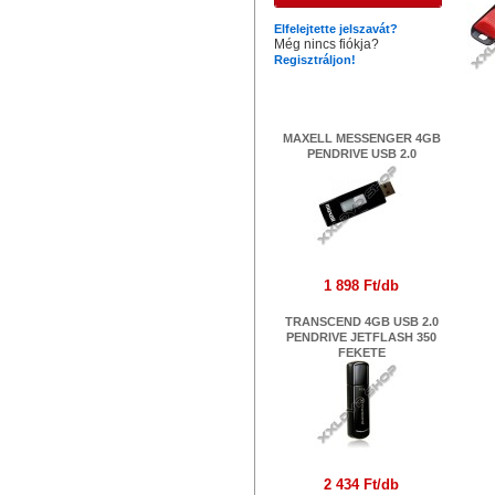
Elfelejtette jelszavát?
Még nincs fiókja?
Regisztráljon!
Legújabb termékek
MAXELL MESSENGER 4GB
PENDRIVE USB 2.0
1 898 Ft/db
TRANSCEND 4GB USB 2.0
PENDRIVE JETFLASH 350
FEKETE
2 434 Ft/db