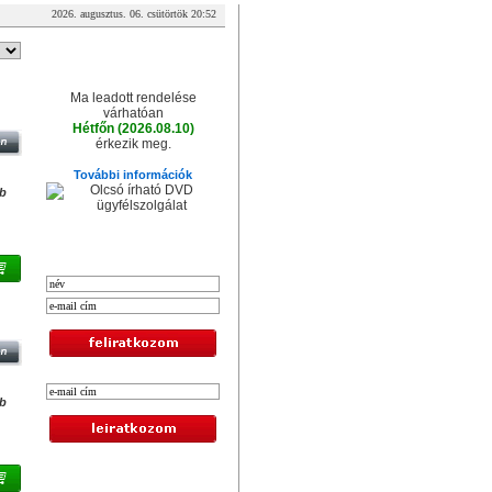
2026. augusztus. 06. csütörtök 20:52
A csomag érkezése
Ma leadott rendelése
IVE
várhatóan
Hétfőn (2026.08.10)
érkezik meg.
További információk
db
XXL hírlevél
IVE
db
Legolcsóbb termékek