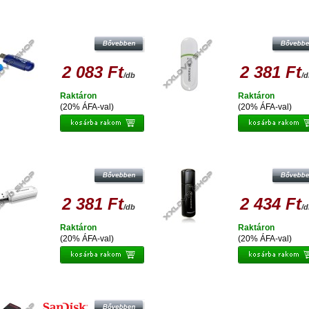
TEGRAL 4GB EVO PENDRIVE USB 2.0
TRANSCEND 4GB USB 2.0 PENDR
- KÉK
JETFLASH 330 FEHÉR
2 083 Ft
2 381 Ft
/db
/
Raktáron
Raktáron
(20% ÁFA-val)
(20% ÁFA-val)
RANSCEND 4GB USB 2.0 PENDRIVE
TRANSCEND 4GB USB 2.0 PENDR
JETFLASH 370 FEHÉR
JETFLASH 350 FEKETE
2 381 Ft
2 434 Ft
/db
/
Raktáron
Raktáron
(20% ÁFA-val)
(20% ÁFA-val)
SANDISK CRUZER EDGE 4GB
PENDRIVE USB 2.0