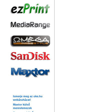
Friss hírek
Ismerje meg az oke.hu
webáruházat!
Maxtor külső
merevlemezek