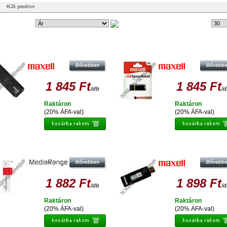
4GB pendrive
ndezési mód:
9 db
Tételek #
XELL VENTURE 4GB PENDRIVE USB
MAXELL SPEEDBOAT 4GB PENDR
2.0
USB 2.0
1 845 Ft
1 845 Ft
/db
/
Raktáron
Raktáron
(20% ÁFA-val)
(20% ÁFA-val)
EDIARANGE 4GB PENDRIVE COLOR
MAXELL MESSENGER 4GB PENDR
EDITION USB 2.0
USB 2.0
1 882 Ft
1 898 Ft
/db
/
Raktáron
Raktáron
(20% ÁFA-val)
(20% ÁFA-val)