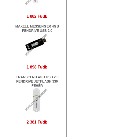
1 882 Ft/db
MAXELL MESSENGER 4GB
PENDRIVE USB 2.0
1 898 Ft/db
TRANSCEND 4GB USB 2.0
PENDRIVE JETFLASH 330
FEHÉR
2 381 Ft/db
Márkák