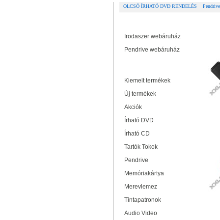
OLCSÓ ÍRHATÓ DVD RENDELÉS
Pendrive
Partner oldalak
Re
Irodaszer webáruház
MA
Pendrive webáruház
Termékek
Kiemelt termékek
Új termékek
Akciók
Írható DVD
Írható CD
M
Tartók Tokok
Pendrive
Memóriakártya
Merevlemez
Tintapatronok
Audio Video