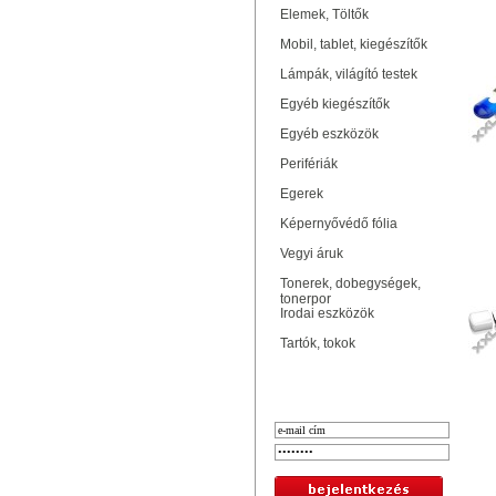
Elemek, Töltők
IN
Mobil, tablet, kiegészítők
Lámpák, világító testek
Egyéb kiegészítők
Egyéb eszközök
Perifériák
Egerek
Képernyővédő fólia
T
Vegyi áruk
Tonerek, dobegységek,
tonerpor
Irodai eszközök
Tartók, tokok
Bejelentkezés