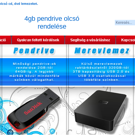
4gb pendrive olcsó
rendelése