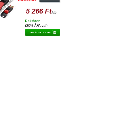
5 266 Ft
/db
Raktáron
(20% ÁFA-val)