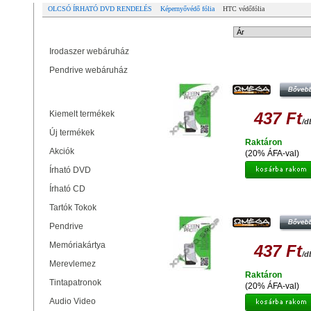
OLCSÓ ÍRHATÓ DVD RENDELÉS
Képernyővédő fólia
HTC védőfólia
Partner oldalak
Rendezési mód:
Irodaszer webáruház
OMEGA OSPHWSHC
Pendrive webáruház
KEMÉNYBEVONATOS KÉPERNYŐ
FÓLIA HTC WILDFIRE S 41461
Termékek
Kiemelt termékek
437 Ft
/d
Új termékek
Raktáron
Akciók
(20% ÁFA-val)
Írható DVD
Írható CD
OMEGA OSPSENXLHC
KEMÉNYBEVONATOS KÉPERNYŐ
Tartók Tokok
FÓLIA HTC SENSATION XL 414
Pendrive
Memóriakártya
437 Ft
/d
Merevlemez
Raktáron
Tintapatronok
(20% ÁFA-val)
Audio Video