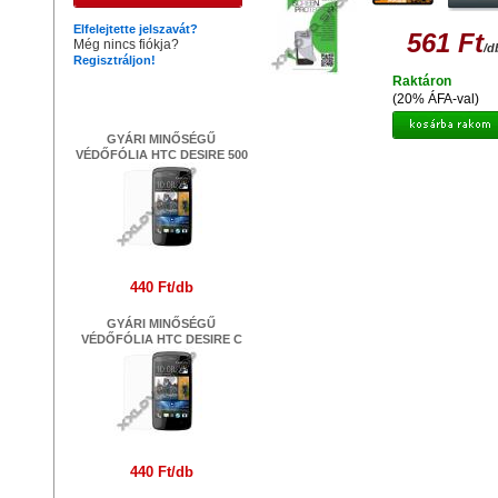
SENSATION XL 41464
Elfelejtette jelszavát?
561 Ft
Még nincs fiókja?
/d
Regisztráljon!
Raktáron
Legújabb termékek
(20% ÁFA-val)
GYÁRI MINŐSÉGŰ
VÉDŐFÓLIA HTC DESIRE 500
440 Ft/db
GYÁRI MINŐSÉGŰ
VÉDŐFÓLIA HTC DESIRE C
440 Ft/db