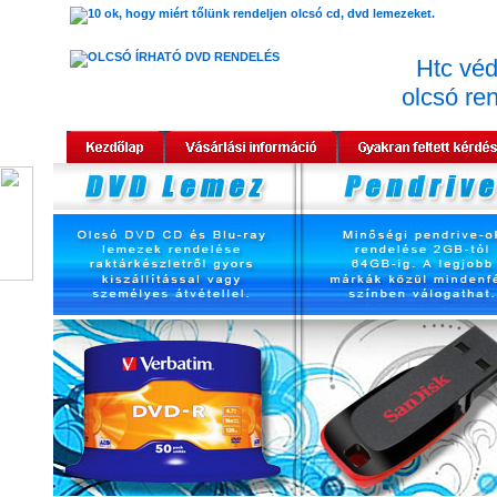
Htc véd
olcsó re