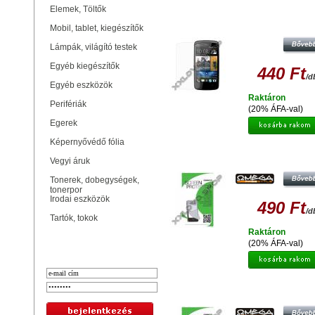
Elemek, Töltők
GYÁRI MINŐSÉGŰ VÉDŐFÓLIA 
DESIRE 500
Mobil, tablet, kiegészítők
Lámpák, világító testek
Egyéb kiegészítők
440 Ft
/d
Egyéb eszközök
Raktáron
Perifériák
(20% ÁFA-val)
Egerek
Képernyővédő fólia
OMEGA OSPHSXEAG
Vegyi áruk
TÖKRÖZŐDÉSMENTES
KÉPERNYŐVÉDŐ FÓLIA HTC
Tonerek, dobegységek,
SENSATION XE 41458
tonerpor
Irodai eszközök
490 Ft
/d
Tartók, tokok
Raktáron
Bejelentkezés
(20% ÁFA-val)
OMEGA OSPSENXLAG
TÜKRÖZŐDÉSMENTES
KÉPERNYŐVÉDŐ FÓLIA HTC