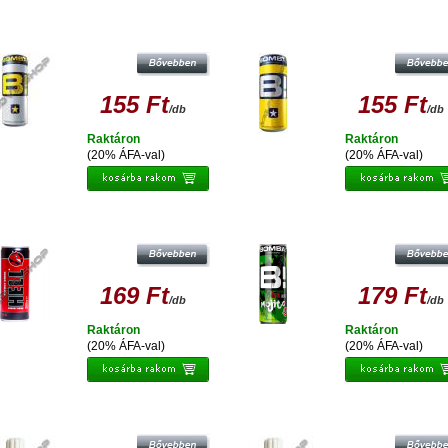
BOMBA SUGAR FREE DOBOZOS
BOMBA DOBOZOS ENERGIAITAL 25
ENERGIAITAL 250 ML
155 Ft
155 Ft
/db
/db
Raktáron
Raktáron
(20% ÁFA-val)
(20% ÁFA-val)
BOMBA MOJITO DOBOZOS
HELL ENERGIAITAL CLASSIC
ENERGIAITAL 250 ML
169 Ft
179 Ft
/db
/db
Raktáron
Raktáron
(20% ÁFA-val)
(20% ÁFA-val)
SCHLAG WUNDER TOPPING STAR
SCHLAG WUNDER TOPPING STA
NÖVÉNYI ALAPÚ HAB 250G
NÖVÉNYI ALAPÚ HAB 250G