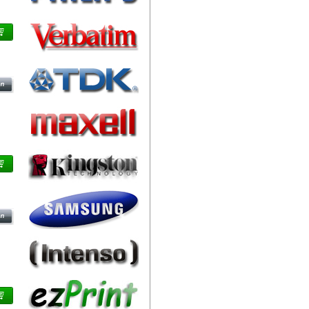
DB)
T,