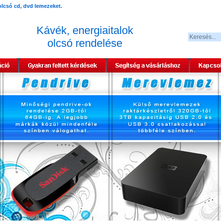
Kávék, energiaitalok
olcsó rendelése