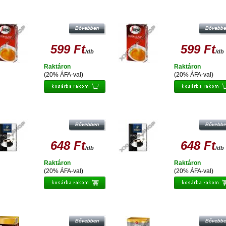
EGAFREDO ZANETTI INTERMEZZO
SEGAFREDO ZANETTI INTERMEZ
ŐRÖLT, PÖRKÖLT KÁVÉ 250G
ŐRÖLT, PÖRKÖLT KÁVÉ 250G
599 Ft
599 Ft
/db
/db
Raktáron
Raktáron
(20% ÁFA-val)
(20% ÁFA-val)
HIBO FOR BLACK 'N WHITE ŐRÖLT,
TCHIBO FOR BLACK 'N WHITE ŐRÖ
PÖRKÖLT KÁVÉ 250G
PÖRKÖLT KÁVÉ 250G
648 Ft
648 Ft
/db
/db
Raktáron
Raktáron
(20% ÁFA-val)
(20% ÁFA-val)
DOUWE EGBERTS PALOMA ŐRÖLT,
DOUWE EGBERTS OMNIA CLASS
PÖRKÖLT KÁVÉ 250G
ŐRÖLT, PÖRKÖLT KÁVÉ 250G