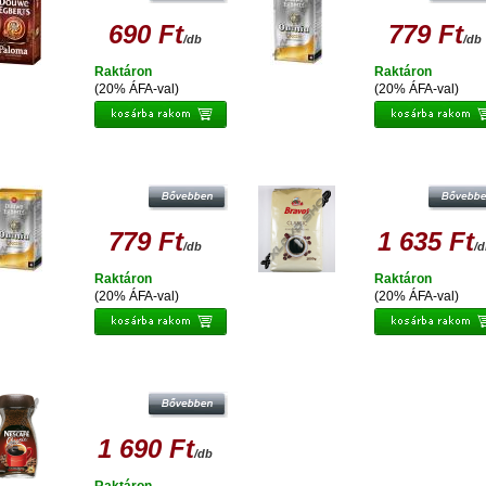
690 Ft
779 Ft
/db
/db
Raktáron
Raktáron
(20% ÁFA-val)
(20% ÁFA-val)
DOUWE EGBERTS OMNIA CLASSIC
BRAVOS CLASSIC PÖRKÖLT ŐRÖ
ŐRÖLT, PÖRKÖLT KÁVÉ 250G
KÁVÉ 1000 GR
779 Ft
1 635 Ft
/db
/
Raktáron
Raktáron
(20% ÁFA-val)
(20% ÁFA-val)
NESCAFE CLASSIC 200GR
1 690 Ft
/db