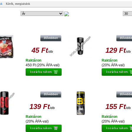
uk
Kávék, energiaitalok
ndezési mód:
27 db
Tételek #
NESCAFÉ INSTANT CLASSIC 3IN1
GO ENERGIAITAL
45 Ft
129 Ft
/db
/db
Raktáron
Raktáron
450 Ft (20% ÁFA-val)
(20% ÁFA-val)
BOMBA ZERO DOBOZOS ENERGIAI
GO ENERGIAITAL SZÖLŐ
250 ML
139 Ft
155 Ft
/db
/db
Raktáron
Raktáron
(20% ÁFA-val)
(20% ÁFA-val)