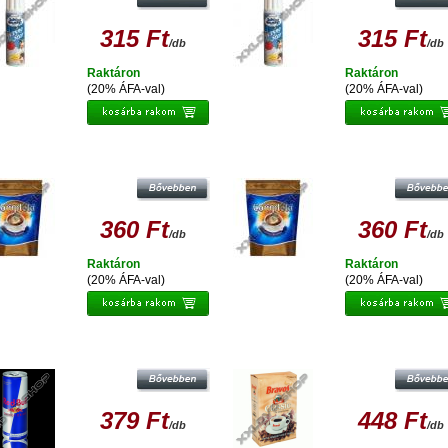
315 Ft
315 Ft
/db
/db
Raktáron
Raktáron
(20% ÁFA-val)
(20% ÁFA-val)
COMPLETA KÁVÉKRÉMPOR 200G
COMPLETA KÁVÉKRÉMPOR 200
360 Ft
360 Ft
/db
/db
Raktáron
Raktáron
(20% ÁFA-val)
(20% ÁFA-val)
D BULL DOBOZOS ENERGIAITAL 250
BRAVOS KÁVÉ 250G
ML
379 Ft
448 Ft
/db
/db