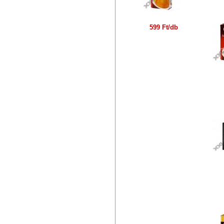
S
599 Ft/db
TC