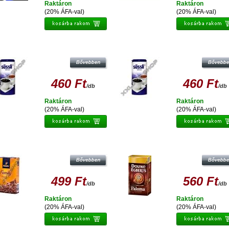
Raktáron
Raktáron
(20% ÁFA-val)
(20% ÁFA-val)
ÜSSLI ÉDESÍTŐTABLETTA (1200 DB)
SÜSSLI ÉDESÍTŐTABLETTA (1200 
72G
72G
460 Ft
460 Ft
/db
/db
Raktáron
Raktáron
(20% ÁFA-val)
(20% ÁFA-val)
DOUWE EGBERTS PALOMA ŐRÖL
TCHIBO FAMILY 250GR
PÖRKÖLT KÁVÉ 250G
499 Ft
560 Ft
/db
/db
Raktáron
Raktáron
(20% ÁFA-val)
(20% ÁFA-val)