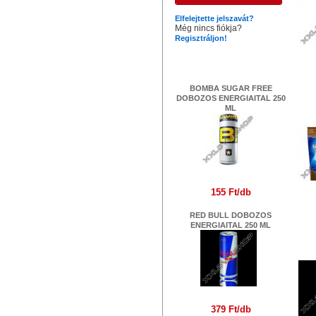
Elfelejtette jelszavát?
Még nincs fiókja?
Regisztráljon!
Legújabb termékek
BOMBA SUGAR FREE
DOBOZOS ENERGIAITAL 250
ML
155 Ft/db
RED BULL DOBOZOS
ENERGIAITAL 250 ML
RE
379 Ft/db