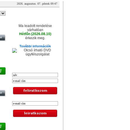
2026. augusztus. 07. péntek 09:47
A csomag érkezése
Ma leadott rendelése
várhatóan
Hétfőn (2026.08.10)
érkezik meg.
További információk
XXL hírlevél
TAL
Legolcsóbb termékek