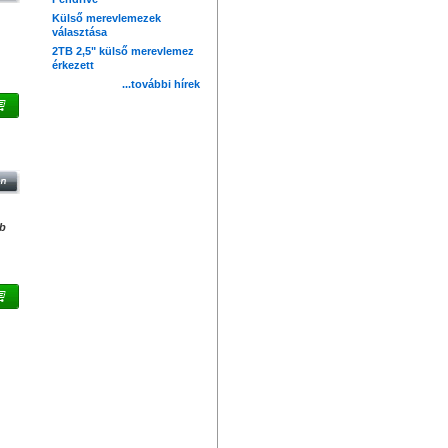
Külső merevlemezek
választása
2TB 2,5" külső merevlemez
érkezett
...további hírek
LT
db