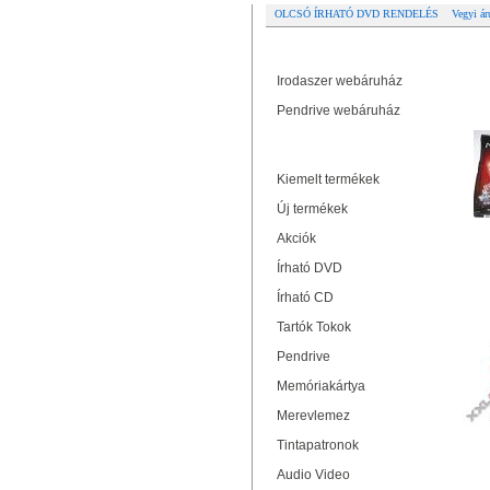
OLCSÓ ÍRHATÓ DVD RENDELÉS
Vegyi ár
Partner oldalak
Re
Irodaszer webáruház
Pendrive webáruház
Termékek
Kiemelt termékek
Új termékek
Akciók
Írható DVD
Írható CD
Tartók Tokok
Pendrive
Memóriakártya
Merevlemez
Tintapatronok
Audio Video