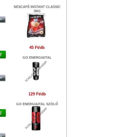
NESCAFÉ INSTANT CLASSIC
0 ML
3IN1
45 Ft/db
GO ENERGIAITAL
129 Ft/db
GO ENERGIAITAL SZÖLŐ
R