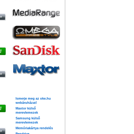
ZO
LT,
Friss hírek
Ismerje meg az oke.hu
webáruházat!
Maxtor külső
merevlemezek
Samsung külső
IC
merevlemezek
Memóriakártya rendelés
Pendrive