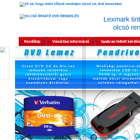
Lexmark tin
olcsó re