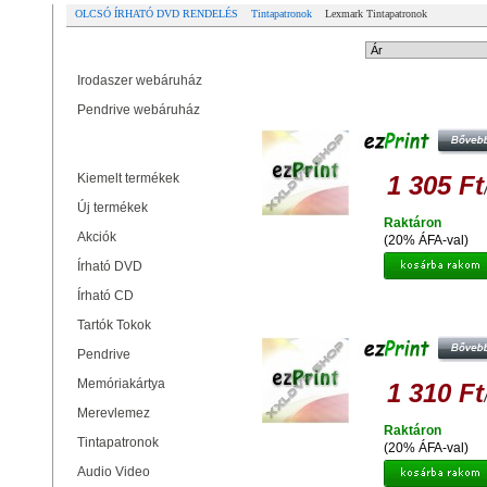
OLCSÓ ÍRHATÓ DVD RENDELÉS
Tintapatronok
Lexmark Tintapatronok
Partner oldalak
Rendezési mód:
Irodaszer webáruház
EZPRINT LEXMARK 100 XL B
Pendrive webáruház
UTÁNGYÁRTOTT TINTAPATRO
Termékek
Kiemelt termékek
1 305 Ft
Új termékek
Raktáron
Akciók
(20% ÁFA-val)
Írható DVD
Írható CD
EZPRINT LEXMARK 100 XL C
UTÁNGYÁRTOTT TINTAPATRO
Tartók Tokok
Pendrive
Memóriakártya
1 310 Ft
Merevlemez
Raktáron
Tintapatronok
(20% ÁFA-val)
Audio Video