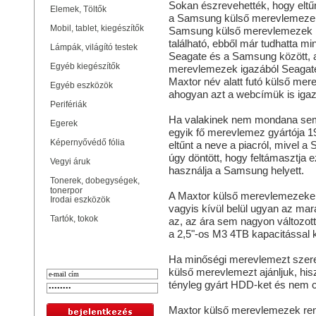
Sokan észrevehették, hogy eltű
Elemek, Töltők
a Samsung külső merevlemezek. 
Mobil, tablet, kiegészítők
Samsung külső merevlemezek hi
található, ebből már tudhatta m
Lámpák, világító testek
Seagate és a Samsung között, 
Egyéb kiegészítők
merevlemezek igazából Seagate
Maxtor név alatt futó külső mer
Egyéb eszközök
ahogyan azt a webcímük is igazo
Perifériák
Ha valakinek nem mondana semmi
Egerek
egyik fő merevlemez gyártója 19
Képernyővédő fólia
eltűnt a neve a piacról, mivel 
úgy döntött, hogy feltámasztja 
Vegyi áruk
használja a Samsung helyett.
Tonerek, dobegységek,
tonerpor
A Maxtor külső merevlemezeken
Irodai eszközök
vagyis kívül belül ugyan az ma
Tartók, tokok
az, az ára sem nagyon változott
a 2,5"-os M3 4TB kapacitással 
Bejelentkezés
Ha minőségi merevlemezt szere
külső merevlemezt ajánljuk, his
tényleg gyárt HDD-ket és nem cs
Maxtor külső merevlemezek rend