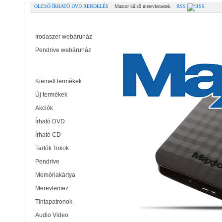
OLCSÓ ÍRHATÓ DVD RENDELÉS
Maxtor külső merevlemezek
RSS
Partner oldalak
Maxtor külső merevlemezek
Irodaszer webáruház
Pendrive webáruház
Termékek
Kiemelt termékek
Új termékek
Akciók
Írható DVD
Írható CD
Tartók Tokok
Pendrive
Memóriakártya
Merevlemez
Tintapatronok
Audio Video