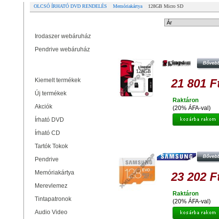
OLCSÓ ÍRHATÓ DVD RENDELÉS
Memóriakártya
128GB Micro SD
Partner oldalak
Rendezési mód:
Irodaszer webáruház
KINGSTON 128GB MICRO SDX
Pendrive webáruház
MEMÓRIAKÁRTYA UHS-I U1 CLAS
(45/10 MB/S)
Termékek
Kiemelt termékek
21 801 F
Új termékek
Raktáron
Akciók
(20% ÁFA-val)
Írható DVD
Írható CD
SAMSUNG 128GB MICRO SDX
MEMÓRIAKÁRTYA UHS-I EVO CLA
Tartók Tokok
+ ADAPTER
Pendrive
Memóriakártya
23 202 F
Merevlemez
Raktáron
Tintapatronok
(20% ÁFA-val)
Audio Video