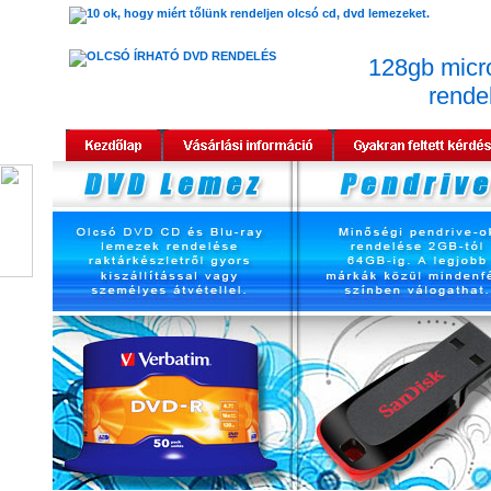
128gb micr
rende