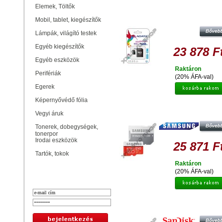
Elemek, Töltők
ADATA PREMIER 128GB MICRO 
MEMÓRIAKÁRTYA CLASS 10 
Mobil, tablet, kiegészítők
ADAPTER
Lámpák, világító testek
Egyéb kiegészítők
23 878 F
Egyéb eszközök
Raktáron
Perifériák
(20% ÁFA-val)
Egerek
Képernyővédő fólia
SAMSUNG 128GB MICRO SDX
Vegyi áruk
MEMÓRIAKÁRTYA UHS-I EVO+ C
10 U3 + ADAPTER
Tonerek, dobegységek,
tonerpor
Irodai eszközök
25 871 F
Tartók, tokok
Raktáron
Bejelentkezés
(20% ÁFA-val)
SANDISK EXTREME 128GB MIC
SDXC MEMÓRIAKÁRTYA UHS-I U3
CLASS 10 (90/40 MB/S) + ADAP