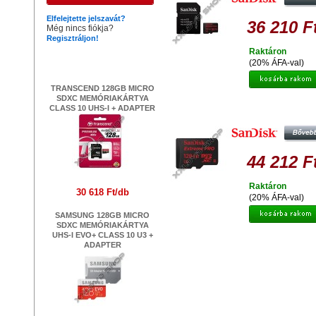
Elfelejtette jelszavát?
36 210 F
Még nincs fiókja?
Regisztráljon!
Raktáron
Legújabb termékek
(20% ÁFA-val)
TRANSCEND 128GB MICRO
SDXC MEMÓRIAKÁRTYA
SANDISK EXTREME PRO 128GB M
CLASS 10 UHS-I + ADAPTER
SDHC MEMÓRIAKÁRTYA ANDR
CLASS 10 U3 V30 UHS-I + ADAP
44 212 F
Raktáron
30 618 Ft/db
(20% ÁFA-val)
SAMSUNG 128GB MICRO
SDXC MEMÓRIAKÁRTYA
UHS-I EVO+ CLASS 10 U3 +
ADAPTER