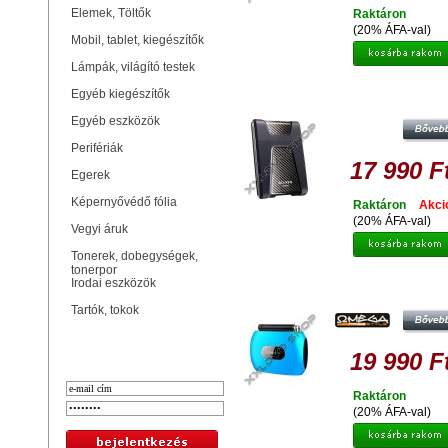
Elemek, Töltők
Raktáron
(20% ÁFA-val)
Mobil, tablet, kiegészítők
Lámpák, világító testek
ADATA HD650 1TB HDD 2,5" ÜTÉ
Egyéb kiegészítők
KÜLSŐ MEREVLEMEZ, USB 3.0 F
Egyéb eszközök
Perifériák
17 990 F
Egerek
Képernyővédő fólia
Raktáron
Akci
(20% ÁFA-val)
Vegyi áruk
Tonerek, dobegységek,
tonerpor
Irodai eszközök
OMEGA DVB-T MOBILE WIFI TV T
Tartók, tokok
Bejelentkezés
19 990 F
Raktáron
(20% ÁFA-val)