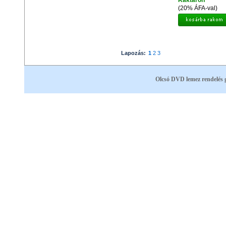
Raktáron
(20% ÁFA-val)
Lapozás:
1
2
3
Olcsó DVD lemez rendelés 