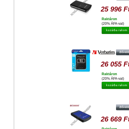
25 996 F
Raktáron
(20% ÁFA-val)
VERBATIM 1TB HDD 2,5" KÜL
MEREVLEMEZ, USB 3.0, FEKE
26 055 F
Raktáron
(20% ÁFA-val)
TRANSCEND STOREJET 25H3B 
EXT. HDD KÜLSŐ MEREVLEMEZ 2.
USB 3.0, SW ELITE, OTB, KÉK
26 669 F