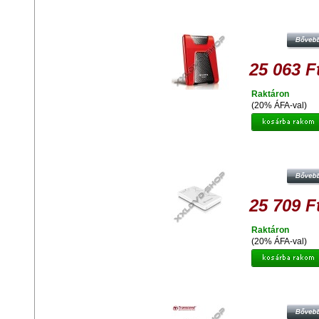
ADATA HD650 1TB HDD 2,5" ÜTÉ
KÜLSŐ MEREVLEMEZ, USB 3.0 P
25 063 F
Raktáron
(20% ÁFA-val)
TRANSCEND STOREJET 25A3 1TB
2.0/3.0 2,5'' HDD KÜLSŐ MEREVL
FEHÉR
25 709 F
Raktáron
(20% ÁFA-val)
TRANSCEND STOREJET 25D3 1TB
HDD KÜLSŐ MEREVLEMEZ 2.5'' USB
SW ELITE, 256BIT AES, FEKET