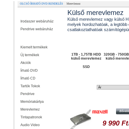
OLCSÓ ÍRHATÓ DVD RENDELÉS
Merevlemez
Külső merevlemez
Partner oldalak
Külső merevlemez vagy külső 
Irodaszer webáruház
melyek hordozhatóak, a legtöbb 
Pendrive webáruház
csatlakoztathatóak számítógépü
Termékek
Tallózás
Kiemelt termékek
1TB - 1,75TB HDD
320GB - 750G
Új termékek
külső merevlemez
külső merevl
Akciók
SSD
Írható DVD
Írható CD
Tartók Tokok
Rendezési mód:
Pendrive
Memóriakártya
MAXELL MULTIMEDIA BOX MMB 
Merevlemez
Tintapatronok
9 990 Ft
Audio Video