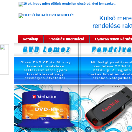
Külső mer
rendelése rakt