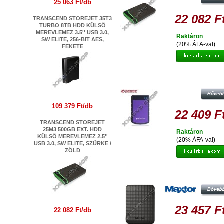
25 063 Ft/db
22 082 F
TRANSCEND STOREJET 35T3
TURBO 8TB HDD KÜLSŐ
MEREVLEMEZ 3.5'' USB 3.0,
Raktáron
SW ELITE, 256-BIT AES,
(20% ÁFA-val)
FEKETE
TRANSCEND STOREJET 25H3P 5
EXT. HDD KÜLSŐ MEREVLEMEZ 2.
USB 3.0, SW ELITE, OTB, LILA
109 379 Ft/db
22 409 F
TRANSCEND STOREJET
25M3 500GB EXT. HDD
Raktáron
KÜLSŐ MEREVLEMEZ 2.5''
(20% ÁFA-val)
USB 3.0, SW ELITE, SZÜRKE /
ZÖLD
MAXTOR M3 PORTABLE 1TB HDD 
KÜLSŐ MEREVLEMEZ, USB 3.0, F
23 457 F
22 082 Ft/db