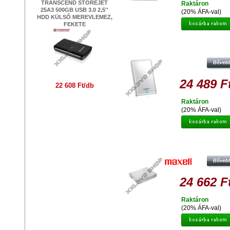
TRANSCEND STOREJET
Raktáron
25A3 500GB USB 3.0 2,5''
(20% ÁFA-val)
HDD KÜLSŐ MEREVLEMEZ,
FEKETE
ADATA HV620 1TB HDD 2,5" KÜ
MEREVLEMEZ, USB 3.0 FEHÉ
24 489 F
22 608 Ft/db
Raktáron
(20% ÁFA-val)
MAXELL WIRELES TANK 500GB 
VEZETÉK NÉLKÜLI KÜLSŐ
MEREVLEMEZ, 2,5" USB 2.0, FE
24 662 F
Raktáron
(20% ÁFA-val)