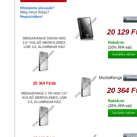
ADATA HV620 1TB HDD 2,5" KÜ
Elfelejtette jelszavát?
MEREVLEMEZ, USB 3.0 FEKET
Még nincs fiókja?
Regisztráljon!
Legújabb termékek
20 129 F
MEDIARANGE 500GB HDD
Raktáron
2.5" KÜLSŐ MEREVLEMEZ,
USB 3.0, ALUMÍNIUM HÁZ
(20% ÁFA-val)
MEDIARANGE 500GB HDD 2.5" K
MEREVLEMEZ, USB 3.0, ALUMÍN
HÁZ
20 364 Ft/db
20 364 F
MEDIARANGE 1 TB HDD 2.5"
KÜLSŐ MEREVLEMEZ, USB
Raktáron
3.0, ALUMÍNIUM HÁZ
(20% ÁFA-val)
TRANSCEND STOREJET 25M3 5
EXT. HDD KÜLSŐ MEREVLEMEZ 2.
USB 3.0, SW ELITE, SZÜRKE / Z