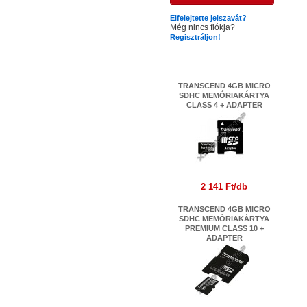
Elfelejtette jelszavát?
Még nincs fiókja?
Regisztráljon!
Legújabb termékek
TRANSCEND 4GB MICRO
SDHC MEMÓRIAKÁRTYA
CLASS 4 + ADAPTER
2 141 Ft/db
TRANSCEND 4GB MICRO
SDHC MEMÓRIAKÁRTYA
PREMIUM CLASS 10 +
ADAPTER