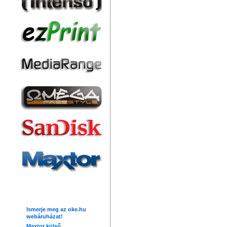
Friss hírek
Ismerje meg az oke.hu
webáruházat!
Maxtor külső