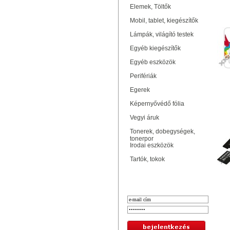
Elemek, Töltők
ME
Mobil, tablet, kiegészítők
Lámpák, világító testek
Egyéb kiegészítők
Egyéb eszközök
Perifériák
Egerek
Képernyővédő fólia
Vegyi áruk
ME
Tonerek, dobegységek,
tonerpor
Irodai eszközök
Tartók, tokok
Bejelentkezés