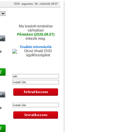
2026. augusztus. 06. csütörtök 08:07
A csomag érkezése
Ma leadott rendelése
C
várhatóan
Pénteken (2026.08.07)
érkezik meg.
További információk
db
XXL hírlevél
db
Legolcsóbb termékek