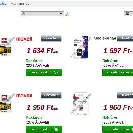
kártya
4GB Micro SD
ndezési mód:
7 db
Tételek #
MAXELL 4GB MICRO SDHC
MEDIARANGE 4GB MICRO SDH
MEMÓRIAKÁRTYA CLASS 10 +
MEMÓRIAKÁRTYA CLASS 10 +
ADAPTER
ADAPTER
1 634 Ft
1 697 Ft
/db
/
Raktáron
Raktáron
(20% ÁFA-val)
(20% ÁFA-val)
MAXELL 4GB MICRO SDHC
ADATA 4GB MICRO SDHC
MEMÓRIAKÁRTYA CLASS 10 +
MEMÓRIAKÁRTYA CLASS 4
ADAPTER
1 950 Ft
1 960 Ft
/db
/
Raktáron
Raktáron
(20% ÁFA-val)
(20% ÁFA-val)