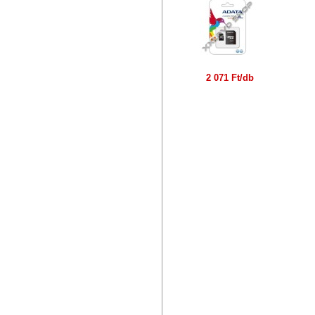
2 071 Ft/db