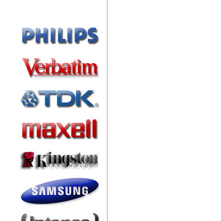
Márkák