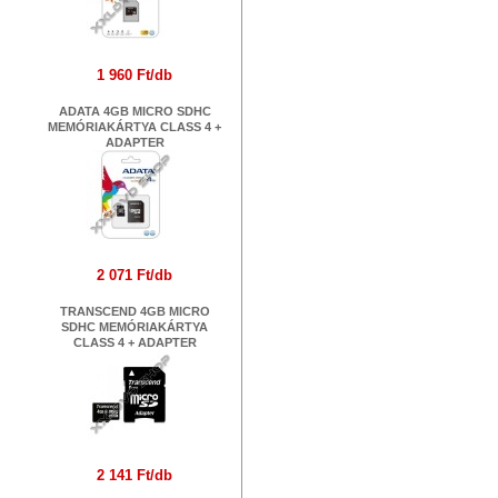
1 960 Ft/db
ADATA 4GB MICRO SDHC
MEMÓRIAKÁRTYA CLASS 4 +
ADAPTER
2 071 Ft/db
TRANSCEND 4GB MICRO
SDHC MEMÓRIAKÁRTYA
CLASS 4 + ADAPTER
2 141 Ft/db