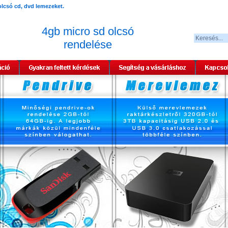
4gb micro sd olcsó
rendelése