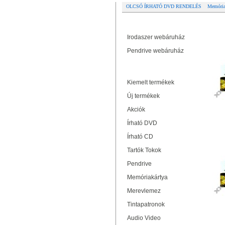
OLCSÓ ÍRHATÓ DVD RENDELÉS
Memória
Partner oldalak
Re
Irodaszer webáruház
Pendrive webáruház
Termékek
Kiemelt termékek
Új termékek
Akciók
Írható DVD
Írható CD
Tartók Tokok
Pendrive
Memóriakártya
Merevlemez
Tintapatronok
Audio Video