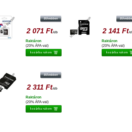
ADATA 4GB MICRO SDHC
TRANSCEND 4GB MICRO SDHC
MÓRIAKÁRTYA CLASS 4 + ADAPTER
MEMÓRIAKÁRTYA CLASS 4 + ADA
2 071 Ft
2 141 Ft
/db
/
Raktáron
Raktáron
(20% ÁFA-val)
(20% ÁFA-val)
TRANSCEND 4GB MICRO SDHC
MÓRIAKÁRTYA PREMIUM CLASS 10
+ ADAPTER
2 311 Ft
/db
Raktáron
(20% ÁFA-val)