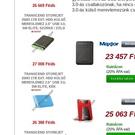
3.0-ás csatlakozónak, ha nincs
26 669 Ft/db
3.0-ás külső merevlemezünk c
TRANSCEND STOREJET
Hasonló termékek
25M3 1TB EXT. HDD KÜLSŐ
MEREVLEMEZ 2.5'' USB 3.0,
SW ELITE, SZÜRKE / ZÖLD
MAXTOR M3 PORTABLE 1TB HDD 
KÜLSŐ MEREVLEMEZ, USB 3.0, F
23 457 F
27 008 Ft/db
Raktáron
(20% ÁFA-val)
TRANSCEND STOREJET
25M3 1TB EXT. HDD KÜLSŐ
MEREVLEMEZ 2.5'' USB 3.0,
SW ELITE, KÉK
ADATA HD650 1TB HDD 2,5" ÜTÉ
KÜLSŐ MEREVLEMEZ, USB 3.0 P
25 063 F
26 388 Ft/db
Raktáron
(20% ÁFA-val)
TRANSCEND STOREJET