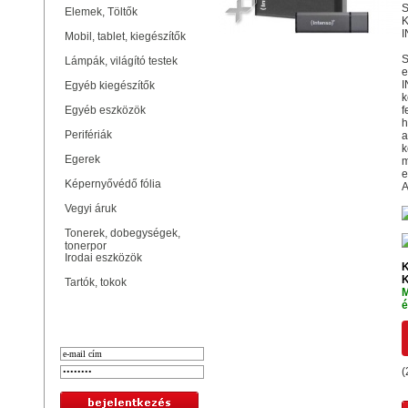
S
Elemek, Töltők
K
I
Mobil, tablet, kiegészítők
S
Lámpák, világító testek
e
I
Egyéb kiegészítők
k
Egyéb eszközök
f
h
Perifériák
a
k
Egerek
m
e
Képernyővédő fólia
A
Vegyi áruk
Tonerek, dobegységek,
tonerpor
Irodai eszközök
K
K
Tartók, tokok
M
é
Bejelentkezés
(