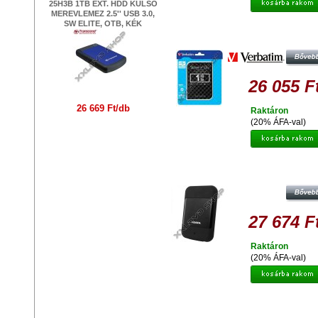
25H3B 1TB EXT. HDD KÜLSŐ
MEREVLEMEZ 2.5'' USB 3.0,
SW ELITE, OTB, KÉK
VERBATIM 1TB HDD 2,5" KÜL
MEREVLEMEZ, USB 3.0, FEKE
26 055 F
26 669 Ft/db
Raktáron
(20% ÁFA-val)
ADATA HD700 1TB HDD 2,5" IP
ÜTÉSÁLLÓ KÜLSŐ MEREVLEMEZ,
3.0 FEKETE
27 674 F
Raktáron
(20% ÁFA-val)
VERBATIM 1TB HDD 2,5" KÜL
MEREVLEMEZ, USB 3.0, PIRO