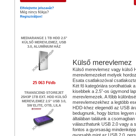
Elfelejtette jelszavát?
Még nincs fiókja?
Regisztráljon!
Legújabb termékek
MEDIARANGE 1 TB HDD 2.5"
KÜLSŐ MEREVLEMEZ, USB
3.0, ALUMÍNIUM HÁZ
Külső merevlemez
Külső merevlemez vagy külső 
merevlemezeket melyek hordozh
Esata csatlakozóval csatlakozt
25 063 Ft/db
Két fő kategóriára sorolhatóak 
kisebbek a 2.5"-os úgymond lap
TRANSCEND STOREJET
merevlemezek. A főbb különbség
25H3P 1TB EXT. HDD KÜLSŐ
MEREVLEMEZ 2.5'' USB 3.0,
merevlemezekhez a legtöbb esetb
SW ELITE, OTB, LILA
HDD-khez elegendő az USB áram
bedugnunk, hogy biztos legyen 
általában találunk a csomagban
választhatunk USB 2.0 vagy a s
fontos a gyorsaság mindenképp 
gyorsabb mint az USB 2.0, pers