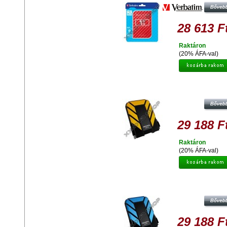
28 613 F
Raktáron
(20% ÁFA-val)
ADATA HD710 1TB HDD 2,5" IP68
VÍZ ÉS ÜTÉSÁLLÓ KÜLSŐ
MEREVLEMEZ, USB 3.0 SÁRG
29 188 F
Raktáron
(20% ÁFA-val)
ADATA HD710 1TB HDD 2,5" IP68
VÍZ ÉS ÜTÉSÁLLÓ KÜLSŐ
MEREVLEMEZ, USB 3.0 KÉK
29 188 F