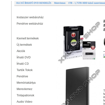
OLCSÓ ÍRHATÓ DVD RENDELÉS
Merevlemez
1TB - 1,75TB HDD külső merevlemez
Partner oldalak
INTENSO 1TB HDD 2,5" KÜLSŐ M
Irodaszer webáruház
Pendrive webáruház
Termékek
Kiemelt termékek
Új termékek
Akciók
Írható DVD
Írható CD
Tartók Tokok
Pendrive
Memóriakártya
Merevlemez
T
M
Tintapatronok
K
M
Audio Video
I