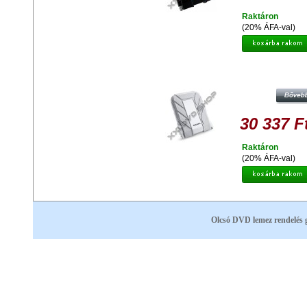
Raktáron
(20% ÁFA-val)
ADATA HD710A 1TB HDD 2,5" IP68
VÍZ ÉS ÜTÉSÁLLÓ KÜLSŐ
MEREVLEMEZ, USB 3.0 FEHÉ
30 337 F
Raktáron
(20% ÁFA-val)
Olcsó DVD lemez rendelés 