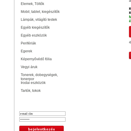
a
Elemek, Töltők
K
Mobil, tablet, kiegészítők
K
M
Lámpák, világító testek
é
Egyéb kiegészítők
Egyéb eszközök
4
Perifériák
Egerek
Képernyővédő fólia
Vegyi áruk
Tonerek, dobegységek,
tonerpor
Irodai eszközök
Tartók, tokok
Bejelentkezés
Hasonló termékek