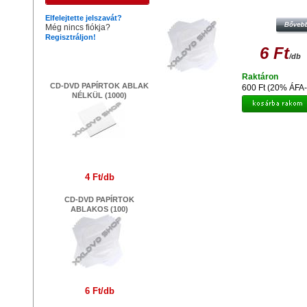
CD-DVD PAPÍRTOK ABLAKOS (1
Elfelejtette jelszavát?
Még nincs fiókja?
Regisztráljon!
6 Ft
Legújabb termékek
/db
Raktáron
CD-DVD PAPÍRTOK ABLAK
600 Ft (20% ÁFA-
NÉLKÜL (1000)
4 Ft/db
CD-DVD PAPÍRTOK
ABLAKOS (100)
6 Ft/db