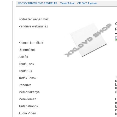
OLCSÓ ÍRHATÓ DVD RENDELÉS
Tartók Tokok
CD DVD Papírtok
Partner oldalak
CD-DVD PAPÍRTOK ABLAK NÉLKÜ
Irodaszer webáruház
Pendrive webáruház
Termékek
Kiemelt termékek
Új termékek
Akciók
Írható DVD
Írható CD
T
Tartók Tokok
K
M
Pendrive
K
S
Memóriakártya
Merevlemez
E
m
Tintapatronok
t
k
Audio Video
f