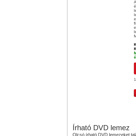
A
é
l
l
e
f
e
l
M
K
K
M
é
1
Írható DVD lemez
Olcsó írható DVD lemezeket tal