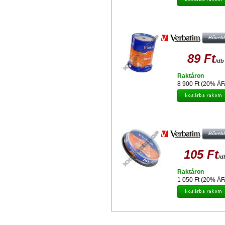
VERBATIM DVD-R 16X LEMEZ - 
(100)
89 Ft
/db
Raktáron
8 900 Ft (20% ÁF
VERBATIM DVD-R 16X LEMEZ, C
(10)
105 Ft
/d
Raktáron
1 050 Ft (20% ÁF