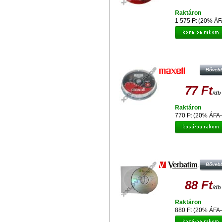
Raktáron
1 575 Ft (20% ÁF
MAXELL DVD-R 16X LEMEZ - CAKE
77 Ft
/db
Raktáron
770 Ft (20% ÁFA-
VERBATIM DVD-R 16X LEMEZ 
PAPÍRTOKBAN (10)
88 Ft
/db
Raktáron
880 Ft (20% ÁFA-