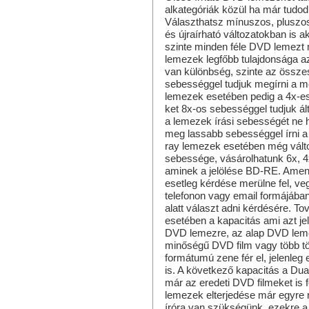
alkategóriák közül ha már tudod 
Választhatsz mínuszos, pluszo
és újraírható változatokban is 
szinte minden féle DVD lemezt 
lemezek legfőbb tulajdonsága 
van különbség, szinte az össz
sebességgel tudjuk megírni a m
lemezek esetében pedig a 4x-es
ket 8x-os sebességgel tudjuk ált
a lemezek írási sebességét ne 
meg lassabb sebességgel írni a
ray lemezek esetében még válto
sebessége, vásárolhatunk 6x, 4x 
aminek a jelölése BD-RE. Amenn
esetleg kérdése merülne fel, veg
telefonon vagy email formájában
alatt választ adni kérdésére. T
esetében a kapacitás ami azt je
DVD lemezre, az alap DVD lem
minőségű DVD film vagy több tömö
formátumú zene fér el, jelenleg 
is. A következő kapacitás a Dua
már az eredeti DVD filmeket is f
lemezek elterjedése már egyre
íróra van szükségünk, ezekre 