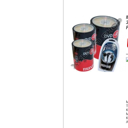
MAXELL DVD-R 16X LEMEZ, SH
M
T
K
M
K
A