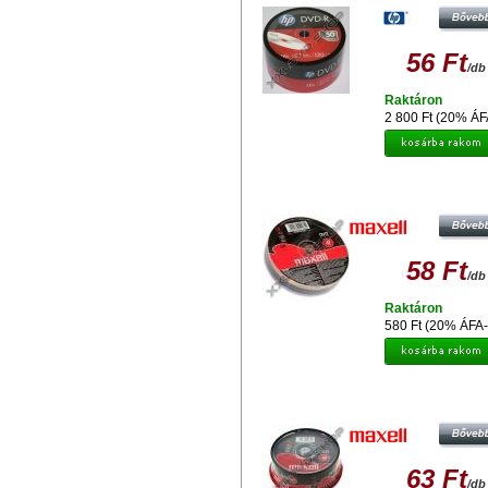
56 Ft
/db
Raktáron
2 800 Ft (20% ÁF
MAXELL DVD-R 16X LEMEZ - SH
(10)
58 Ft
/db
Raktáron
580 Ft (20% ÁFA-
MAXELL DVD-R 16X LEMEZ - CAKE
63 Ft
/db