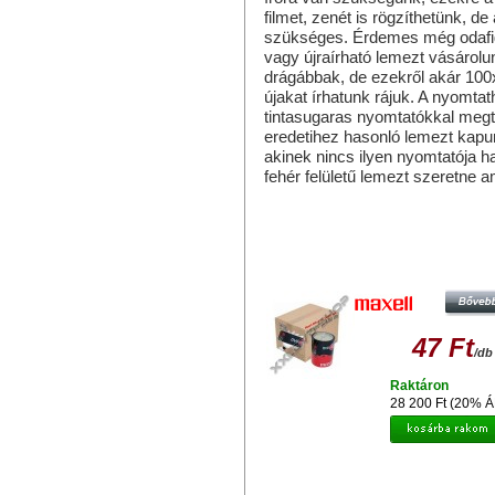
filmet, zenét is rögzíthetünk, d
szükséges. Érdemes még odafigy
vagy újraírható lemezt vásárolu
drágábbak, de ezekről akár 100x-
újakat írhatunk rájuk. A nyomt
tintasugaras nyomtatókkal megt
eredetihez hasonló lemezt kapu
akinek nincs ilyen nyomtatója h
fehér felületű lemezt szeretne ami
Hasonló termékek
MAXELL DVD-R 16X LEMEZ, SHR
6X100 + AJÁNDÉK MAXELL
HEADPHONES STEREO EB-9
47 Ft
/db
Raktáron
28 200 Ft (20% Á
HP DVD-R 16X LEMEZ - SHRINK (