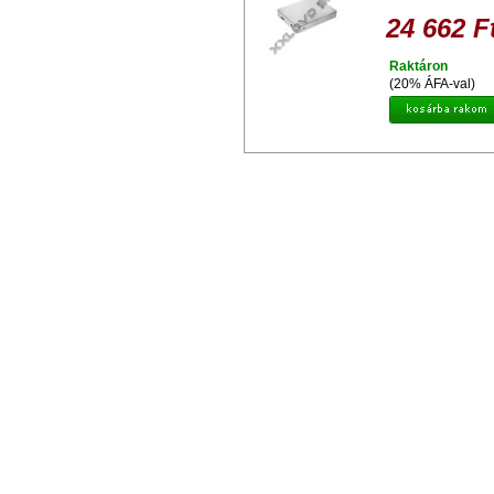
24 662 F
Raktáron
(20% ÁFA-val)