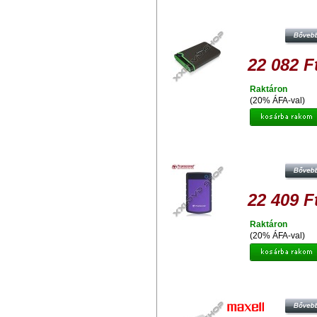
TRANSCEND STOREJET 25M3 5
EXT. HDD KÜLSŐ MEREVLEMEZ 2.
USB 3.0, SW ELITE, SZÜRKE / Z
22 082 F
Raktáron
(20% ÁFA-val)
TRANSCEND STOREJET 25H3P 5
EXT. HDD KÜLSŐ MEREVLEMEZ 2.
USB 3.0, SW ELITE, OTB, LILA
22 409 F
Raktáron
(20% ÁFA-val)
MAXELL WIRELES TANK 500GB 
VEZETÉK NÉLKÜLI KÜLSŐ
MEREVLEMEZ, 2,5" USB 2.0, FE