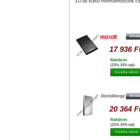
3.0-ás külső merevlemezünk c
Hasonló termékek
MAXELL P-SERIES 320GB HDD 3
KÜLSŐ MEREVLEMEZ, USB 2.0, F
17 936 F
Raktáron
(20% ÁFA-val)
MEDIARANGE 500GB HDD 2.5" K
MEREVLEMEZ, USB 3.0, ALUMÍN
HÁZ
20 364 F
Raktáron
(20% ÁFA-val)