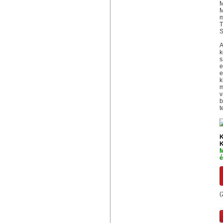
M
M
m
T
S
A
k
s
e
e
k
m
v
b
t
K
K
M
é
(