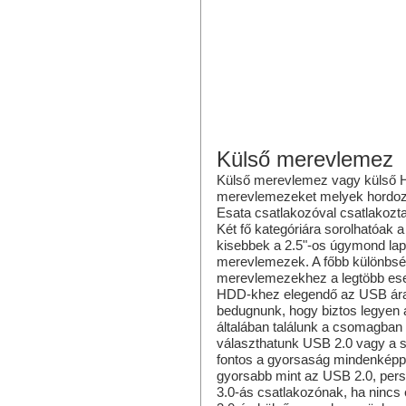
Külső merevlemez
Külső merevlemez vagy külső 
merevlemezeket melyek hordozh
Esata csatlakozóval csatlakozt
Két fő kategóriára sorolhatóak 
kisebbek a 2.5"-os úgymond lap
merevlemezek. A főbb különbség
merevlemezekhez a legtöbb esetb
HDD-khez elegendő az USB áram
bedugnunk, hogy biztos legyen 
általában találunk a csomagban
választhatunk USB 2.0 vagy a s
fontos a gyorsaság mindenképp 
gyorsabb mint az USB 2.0, pers
3.0-ás csatlakozónak, ha nincs