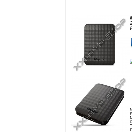
MAXTOR M3 PORTABLE 500GB HD
T
K
M
C
T
F