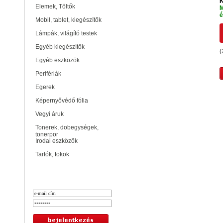
K
Elemek, Töltők
M
é
Mobil, tablet, kiegészítők
Lámpák, világító testek
Egyéb kiegészítők
(
Egyéb eszközök
Perifériák
Egerek
Képernyővédő fólia
Vegyi áruk
Tonerek, dobegységek,
tonerpor
Irodai eszközök
Tartók, tokok
Bejelentkezés