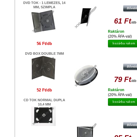
DVD TOK - 1 LEMEZES, 14
MM, SZIMPLA
61 Ft
/db
Raktáron
(20% ÁFA-val)
56 Ft/db
DVD BOX DOUBLE 7MM
CAKE BOX 10, BLACK - BOX4
79 Ft
/db
52 Ft/db
Raktáron
(20% ÁFA-val)
CD TOK NORMAL DUPLA
10,4 MM
CD NORMAL TOK 10,4 MM