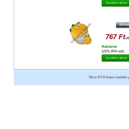
MAPPA PLÜSS CUSHAW-1 GS-10 
CD)
767 Ft
/d
Raktáron
(20% ÁFA-val)
Olcsó DVD lemez rendelés 