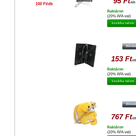
95 Ft
/db
100 Ft/db
Raktáron
(20% ÁFA-val)
DVD TOK 6 DB-OS
153 Ft
/d
Raktáron
(20% ÁFA-val)
MAPPA PLÜSS DOG HEAD GS-19 
CD)
767 Ft
/d
Raktáron
(20% ÁFA-val)