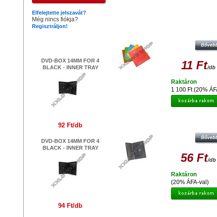
Hasonló termékek
Elfelejtette jelszavát?
Még nincs fiókja?
Regisztráljon!
CD - DVD PAPÍRTOK SZÍNES (10
Legújabb termékek
DVD-BOX 14MM FOR 4
11 Ft
BLACK - INNER TRAY
/db
Raktáron
1 100 Ft (20% ÁF
DVD TOK - 1 LEMEZES, 14 MM, SZ
92 Ft/db
DVD-BOX 14MM FOR 4
BLACK - INNER TRAY
56 Ft
/db
Raktáron
(20% ÁFA-val)
94 Ft/db
TOK DVD SLIM 7 MM