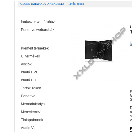
OLCSÓ ÍRHATÓ DVD RENDELÉS
Tartók, tokok
Partner oldalak
DVD-BOX 14MM FOR 4 BLACK - 
Irodaszer webáruház
Pendrive webáruház
Termékek
Kiemelt termékek
Új termékek
Akciók
Írható DVD
Írható CD
T
Tartók Tokok
K
G
Pendrive
S
Memóriakártya
D
Merevlemez
a
s
Tintapatronok
v
Audio Video
K