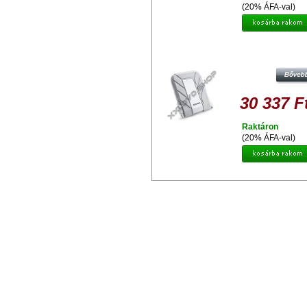
(20% ÁFA-val)
ADATA HD710A 1TB HDD 2,5" IP68
VÍZ ÉS ÜTÉSÁLLÓ KÜLSŐ
MEREVLEMEZ, USB 3.0 FEHÉ
30 337 F
Raktáron
(20% ÁFA-val)