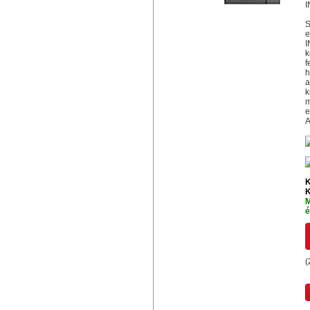
I
S
e
I
k
f
h
a
k
m
e
A
K
K
M
é
(