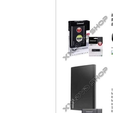
INTENSO 1TB HDD 2,5" KÜLSŐ M
T
M
K
M
I
S
K