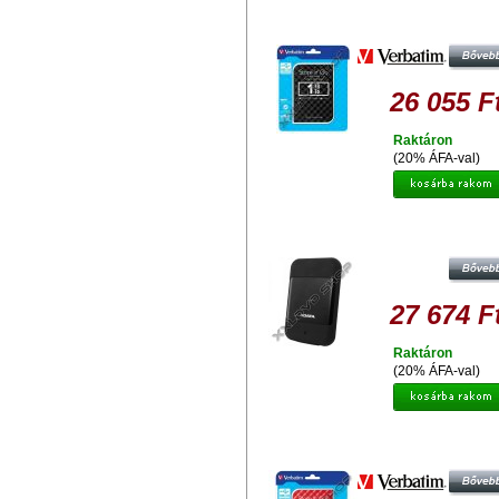
VERBATIM 1TB HDD 2,5" KÜL
MEREVLEMEZ, USB 3.0, FEKE
26 055 F
Raktáron
(20% ÁFA-val)
ADATA HD700 1TB HDD 2,5" IP
ÜTÉSÁLLÓ KÜLSŐ MEREVLEMEZ,
3.0 FEKETE
27 674 F
Raktáron
(20% ÁFA-val)
VERBATIM 1TB HDD 2,5" KÜL
MEREVLEMEZ, USB 3.0, PIRO