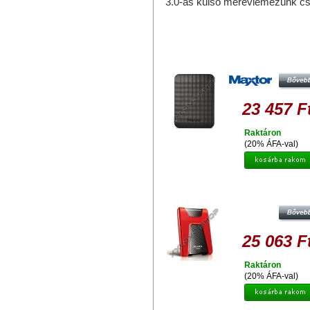
3.0-ás külső merevlemezünk c
Hasonló termékek
MAXTOR M3 PORTABLE 1TB HDD 
KÜLSŐ MEREVLEMEZ, USB 3.0, F
23 457 F
Raktáron
(20% ÁFA-val)
ADATA HD650 1TB HDD 2,5" ÜTÉ
KÜLSŐ MEREVLEMEZ, USB 3.0 P
25 063 F
Raktáron
(20% ÁFA-val)