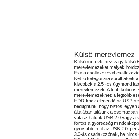
Külső merevlemez
Külső merevlemez vagy külső 
merevlemezeket melyek hordozh
Esata csatlakozóval csatlakozt
Két fő kategóriára sorolhatóak 
kisebbek a 2.5"-os úgymond lap
merevlemezek. A főbb különbség
merevlemezekhez a legtöbb esetb
HDD-khez elegendő az USB áram
bedugnunk, hogy biztos legyen 
általában találunk a csomagban
választhatunk USB 2.0 vagy a s
fontos a gyorsaság mindenképp 
gyorsabb mint az USB 2.0, pers
3.0-ás csatlakozónak, ha nincs