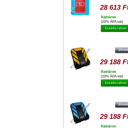
28 613 F
Raktáron
(20% ÁFA-val)
ADATA HD710 1TB HDD 2,5" IP68
VÍZ ÉS ÜTÉSÁLLÓ KÜLSŐ
MEREVLEMEZ, USB 3.0 SÁRG
29 188 F
Raktáron
(20% ÁFA-val)
ADATA HD710 1TB HDD 2,5" IP68
VÍZ ÉS ÜTÉSÁLLÓ KÜLSŐ
MEREVLEMEZ, USB 3.0 KÉK
29 188 F
Raktáron