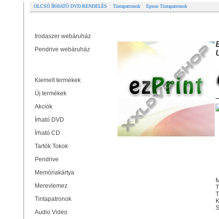
OLCSÓ ÍRHATÓ DVD RENDELÉS
Tintapatronok
Epson Tintapatronok
Partner oldalak
EZPRINT EPSON T0714/T0894 
Irodaszer webáruház
Pendrive webáruház
Termékek
Kiemelt termékek
Új termékek
Akciók
Írható DVD
Írható CD
Tartók Tokok
Pendrive
Memóriakártya
M
Merevlemez
T
Tintapatronok
K
S
Audio Video