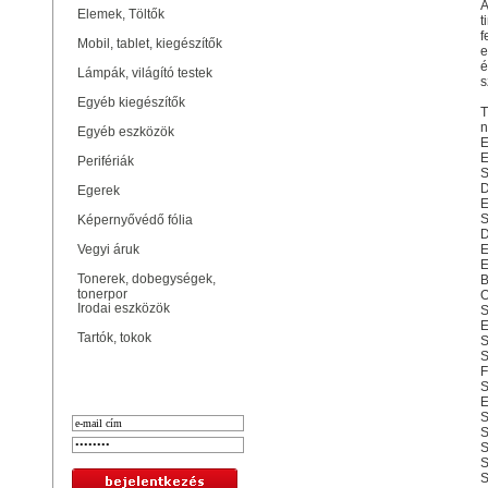
A
Elemek, Töltők
t
f
Mobil, tablet, kiegészítők
e
é
Lámpák, világító testek
s
Egyéb kiegészítők
T
n
Egyéb eszközök
E
E
Perifériák
S
D
Egerek
E
S
Képernyővédő fólia
D
Vegyi áruk
E
E
Tonerek, dobegységek,
B
tonerpor
O
Irodai eszközök
S
E
Tartók, tokok
S
S
F
Bejelentkezés
S
E
S
S
S
S
S