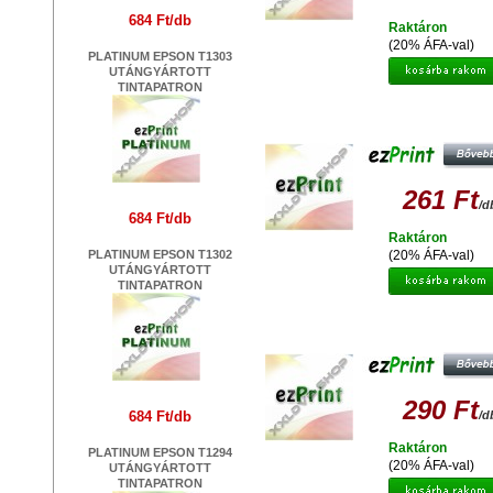
684 Ft/db
Raktáron
(20% ÁFA-val)
PLATINUM EPSON T1303
UTÁNGYÁRTOTT
TINTAPATRON
EZPRINT EPSON T0613 M
UTÁNGYÁRTOTT TINTAPATRO
261 Ft
/d
684 Ft/db
Raktáron
PLATINUM EPSON T1302
(20% ÁFA-val)
UTÁNGYÁRTOTT
TINTAPATRON
EZPRINT EPSON T0341 PBK
UTÁNGYÁRTOTT TINTAPATRO
290 Ft
684 Ft/db
/d
Raktáron
PLATINUM EPSON T1294
(20% ÁFA-val)
UTÁNGYÁRTOTT
TINTAPATRON