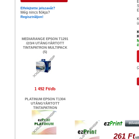
E
S
Elfelejtette jelszavát?
E
Még nincs fiókja?
Regisztráljon!
K
ü
Legújabb termékek
K
K
MEDIARANGE EPSON T1291
M
/2/3/4 UTÁNGYÁRTOTT
é
TINTAPATRON MULTIPACK
(5)
(
1 492 Ft/db
Hasonló termékek
PLATINUM EPSON T1304
UTÁNGYÁRTOTT
TINTAPATRON
EZPRINT EPSON T0612 C
UTÁNGYÁRTOTT TINTAPATRO
261 Ft
/d