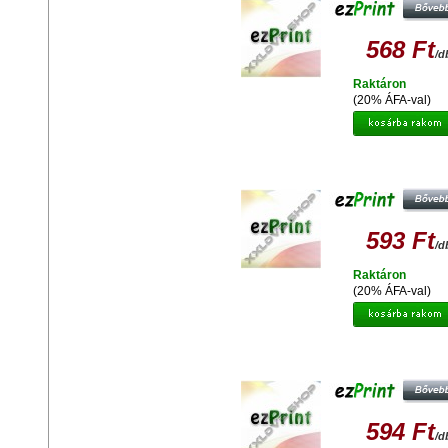
568 Ft
/d
Raktáron
(20% ÁFA-val)
EZPRINT EPSON T0792 UTÁNGYÁ
TINTAPATRON
593 Ft
/d
Raktáron
(20% ÁFA-val)
EZPRINT EPSON T0794 UTÁNGYÁ
TINTAPATRON
594 Ft
/d