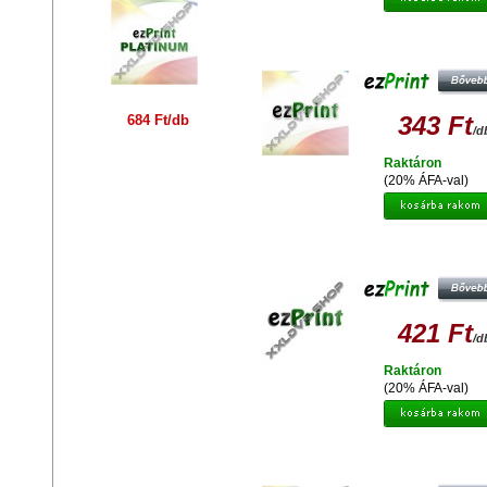
EZPRINT EPSON T0713/T0893
UTÁNGYÁRTOTT TINTAPATRO
343 Ft
684 Ft/db
/d
Raktáron
(20% ÁFA-val)
EZPRINT T0713 M /T0893
UTÁNGYÁRTOTT TINTAPATRO
421 Ft
/d
Raktáron
(20% ÁFA-val)
EZPRINT EPSON T0795 UTÁNGYÁ
TINTAPATRON