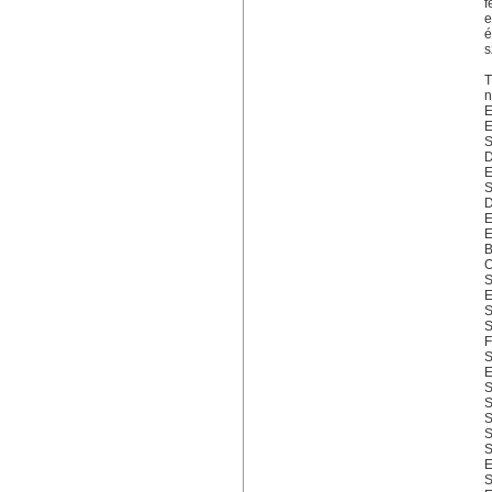
f
e
é
s
T
n
E
E
S
D
E
S
D
E
E
B
O
S
E
S
S
F
S
E
S
S
S
S
S
E
S