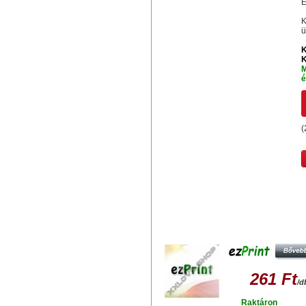
E
K
ü
K
K
M
é
(
Hasonló termékek
EZPRINT EPSON T0613 M
UTÁNGYÁRTOTT TINTAPATRO
261 Ft
/d
Raktáron