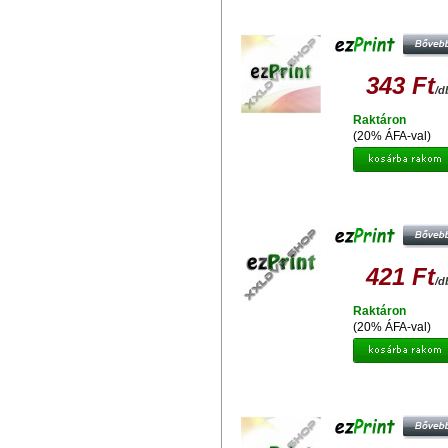
EZPRINT EPSON T0714/T0894
UTÁNGYÁRTOTT TINTAPATRO
343 Ft
/d
Raktáron
(20% ÁFA-val)
EZPRINT T0713 M /T0893
UTÁNGYÁRTOTT TINTAPATRO
421 Ft
/d
Raktáron
(20% ÁFA-val)
EZPRINT EPSON T0795 UTÁNGYÁ
TINTAPATRON