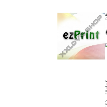
EZPRINT EPSON T0713/T0893 
M
T
K
S
A
t