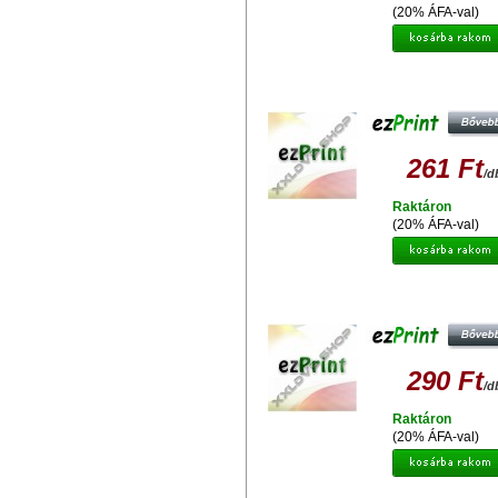
(20% ÁFA-val)
EZPRINT EPSON T0614 Y
UTÁNGYÁRTOTT TINTAPATRO
261 Ft
/d
Raktáron
(20% ÁFA-val)
EZPRINT EPSON T036 UTÁNGYÁR
TINTAPATRON
290 Ft
/d
Raktáron
(20% ÁFA-val)