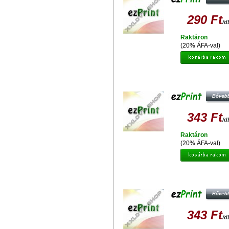
290 Ft
/d
Raktáron
(20% ÁFA-val)
EZPRINT EPSON T0713/T0893
UTÁNGYÁRTOTT TINTAPATRO
343 Ft
/d
Raktáron
(20% ÁFA-val)
EZPRINT EPSON T0714/T0894
UTÁNGYÁRTOTT TINTAPATRO
343 Ft
/d