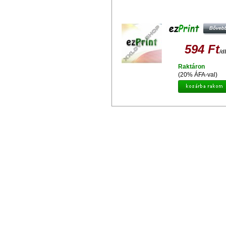
EZPRINT EPSON T0794 UTÁNGYÁ
TINTAPATRON
594 Ft
/d
Raktáron
(20% ÁFA-val)