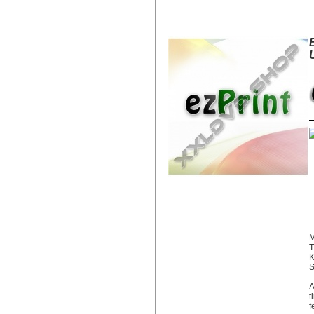
EZPRINT EPSON T0793 UTÁNGY
M
T
K
S
A
t
f