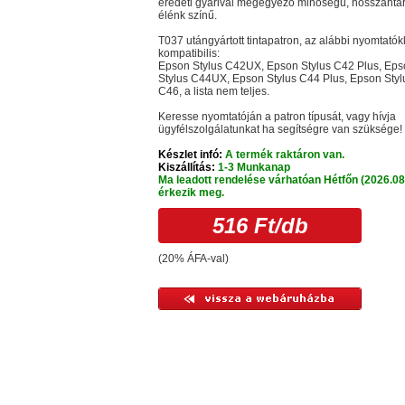
eredeti gyárival megegyező minőségű, hosszantar
élénk színű.
T037 utángyártott tintapatron, az alábbi nyomtatók
kompatibilis:
Epson Stylus C42UX, Epson Stylus C42 Plus, Ep
Stylus C44UX, Epson Stylus C44 Plus, Epson Styl
C46, a lista nem teljes.
Keresse nyomtatóján a patron típusát, vagy hívja
ügyfélszolgálatunkat ha segítségre van szüksége!
Készlet infó:
A termék raktáron van.
Kiszállítás:
1-3 Munkanap
Ma leadott rendelése várhatóan Hétfőn (2026.08
érkezik meg.
516 Ft
/db
(20% ÁFA-val)
sonló termékek