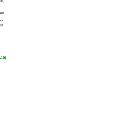
tó,
kal
son
us
.10)