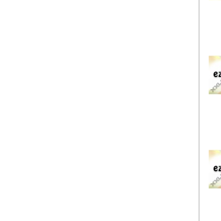
EZ
EZ