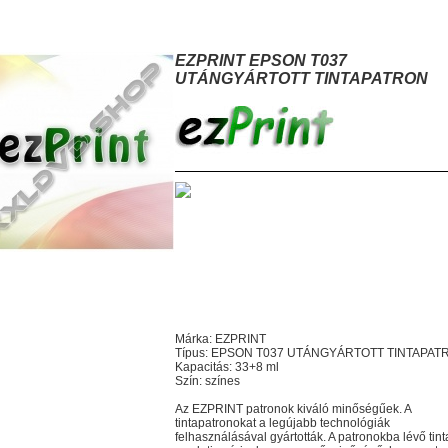
ZPRINT EPSON T037 UTÁNGYÁRTOTT TINTAPATRON
EZPRINT EPSON T037
UTÁNGYÁRTOTT TINTAPATRON
Márka: EZPRINT
Típus: EPSON T037 UTÁNGYÁRTOTT TINTAPAT
Kapacitás: 33+8 ml
Szín: színes
Az EZPRINT patronok kiváló minőségűek. A
tintapatronokat a legújabb technológiák
felhasználásával gyártották. A patronokba lévő tint