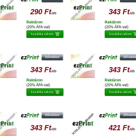
290 Ft
343 Ft
/db
/db
Raktáron
Raktáron
(20% ÁFA-val)
(20% ÁFA-val)
EZPRINT EPSON T0713/T0893
EZPRINT EPSON T0712/T0892
UTÁNGYÁRTOTT TINTAPATRON
UTÁNGYÁRTOTT TINTAPATRON
343 Ft
343 Ft
/db
/db
Raktáron
Raktáron
(20% ÁFA-val)
(20% ÁFA-val)
EZPRINT EPSON T0714/T0894
EZPRINT T0713 M /T0893
UTÁNGYÁRTOTT TINTAPATRON
UTÁNGYÁRTOTT TINTAPATRON
343 Ft
421 Ft
/db
/db