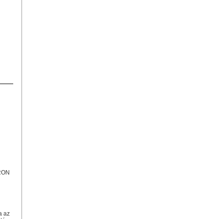
RON
a az