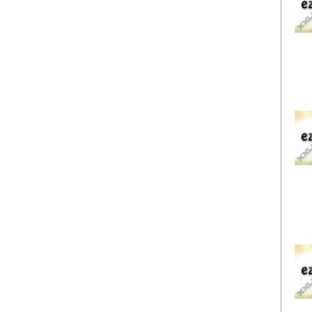
EZ
EZ