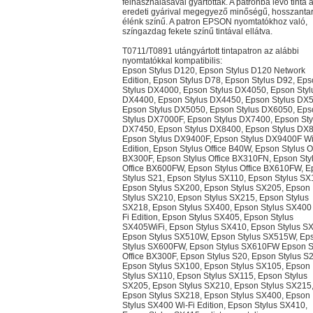
felhasználásával gyártották. A patronba lévő tinta 
eredeti gyárival megegyező minőségű, hosszantar
élénk színű. A patron EPSON nyomtatókhoz való,
színgazdag fekete színű tintával ellátva.
T0711/T0891 utángyártott tintapatron az alábbi
nyomtatókkal kompatibilis:
Epson Stylus D120, Epson Stylus D120 Network
Edition, Epson Stylus D78, Epson Stylus D92, Ep
Stylus DX4000, Epson Stylus DX4050, Epson Styl
DX4400, Epson Stylus DX4450, Epson Stylus DX
Epson Stylus DX5050, Epson Stylus DX6050, Eps
Stylus DX7000F, Epson Stylus DX7400, Epson Sty
DX7450, Epson Stylus DX8400, Epson Stylus DX
Epson Stylus DX9400F, Epson Stylus DX9400F Wif
Edition, Epson Stylus Office B40W, Epson Stylus O
BX300F, Epson Stylus Office BX310FN, Epson Sty
Office BX600FW, Epson Stylus Office BX610FW, 
Stylus S21, Epson Stylus SX110, Epson Stylus SX
Epson Stylus SX200, Epson Stylus SX205, Epson
Stylus SX210, Epson Stylus SX215, Epson Stylus
SX218, Epson Stylus SX400, Epson Stylus SX400
Fi Edition, Epson Stylus SX405, Epson Stylus
SX405WiFi, Epson Stylus SX410, Epson Stylus S
Epson Stylus SX510W, Epson Stylus SX515W, Ep
Stylus SX600FW, Epson Stylus SX610FW Epson S
Office BX300F, Epson Stylus S20, Epson Stylus S2
Epson Stylus SX100, Epson Stylus SX105, Epson
Stylus SX110, Epson Stylus SX115, Epson Stylus
SX205, Epson Stylus SX210, Epson Stylus SX215
Epson Stylus SX218, Epson Stylus SX400, Epson
Stylus SX400 Wi-Fi Edition, Epson Stylus SX410,