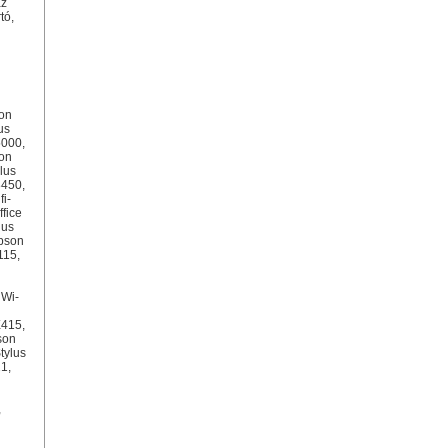
az
tó,
son
us
5000,
on
lus
8450,
i-
ffice
lus
Epson
115,
 Wi-
X415,
son
tylus
1,
,