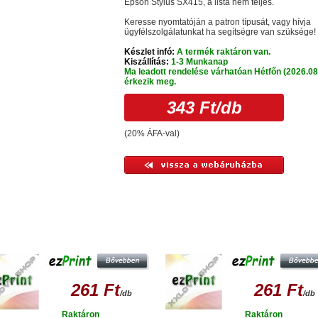
Epson Stylus SX415, a lista nem teljes.
Keresse nyomtatóján a patron típusát, vagy hívja
ügyfélszolgálatunkat ha segítségre van szüksége!
Készlet infó:
A termék raktáron van.
Kiszállítás:
1-3 Munkanap
Ma leadott rendelése várhatóan Hétfőn (2026.08
érkezik meg.
343 Ft
/db
(20% ÁFA-val)
sonló termékek
EZPRINT EPSON T0613 M
EZPRINT EPSON T0612 C
UTÁNGYÁRTOTT TINTAPATRON
UTÁNGYÁRTOTT TINTAPATRON
261 Ft
261 Ft
/db
/db
Raktáron
Raktáron