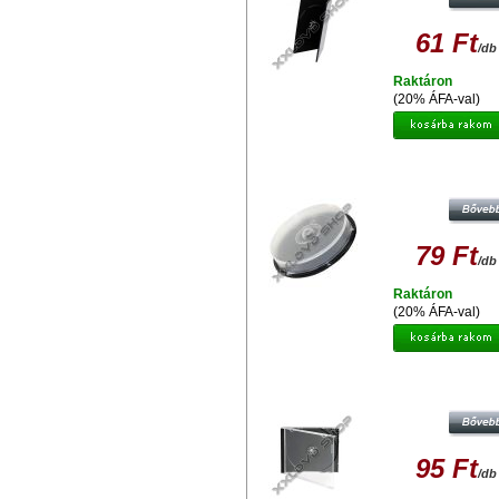
61 Ft
/db
Raktáron
(20% ÁFA-val)
CAKE BOX 10, BLACK - BOX4
79 Ft
/db
Raktáron
(20% ÁFA-val)
CD NORMAL TOK 10,4 MM
95 Ft
/db