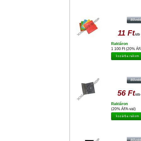
CD - DVD PAPÍRTOK SZÍNES (10
11 Ft
/db
Raktáron
1 100 Ft (20% ÁF
DVD TOK - 1 LEMEZES, 14 MM, SZ
56 Ft
/db
Raktáron
(20% ÁFA-val)
TOK DVD SLIM 7 MM