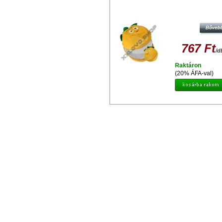
MAPPA PLÜSS CUSHAW-1 GS-10 
CD)
767 Ft
/d
Raktáron
(20% ÁFA-val)