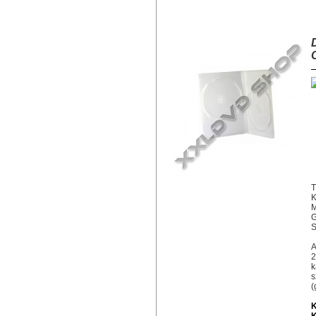
DVD TOK DUPLA 14 MM SUPER 
T
K
M
G
S
A
2
k
s
(
K