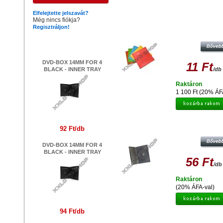
Hasonló termékek
Elfelejtette jelszavát?
Még nincs fiókja?
Regisztráljon!
CD - DVD PAPÍRTOK SZÍNES (10
Legújabb termékek
DVD-BOX 14MM FOR 4
11 Ft
BLACK - INNER TRAY
/db
Raktáron
1 100 Ft (20% ÁF
DVD TOK - 1 LEMEZES, 14 MM, SZ
92 Ft/db
DVD-BOX 14MM FOR 4
BLACK - INNER TRAY
56 Ft
/db
Raktáron
(20% ÁFA-val)
94 Ft/db
TOK DVD SLIM 7 MM