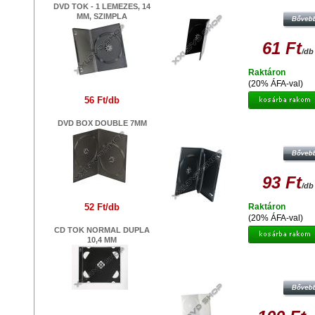
DVD TOK - 1 LEMEZES, 14
MM, SZIMPLA
61 Ft
/db
Raktáron
(20% ÁFA-val)
56 Ft/db
DVD BOX DOUBLE 7MM
TOK DVD 3 DB-OS INNER TRA
93 Ft
/db
52 Ft/db
Raktáron
(20% ÁFA-val)
CD TOK NORMAL DUPLA
10,4 MM
DVD TOK DUPLA 14 MM SUPER C