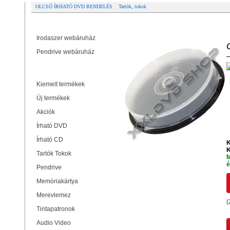
OLCSÓ ÍRHATÓ DVD RENDELÉS
Tartók, tokok
Partner oldalak
CAKE BOX 10, BLACK - BOX40
Irodaszer webáruház
Pendrive webáruház
Termékek
Kiemelt termékek
Új termékek
Akciók
Írható DVD
Írható CD
K
K
Tartók Tokok
M
é
Pendrive
Memóriakártya
Merevlemez
(
Tintapatronok
Audio Video