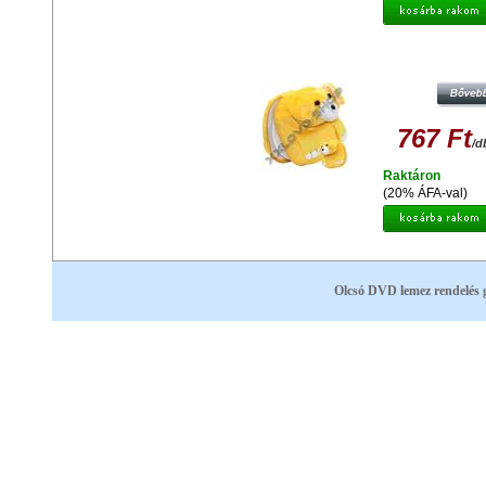
MAPPA PLÜSS DOG HEAD GS-19 
CD)
767 Ft
/d
Raktáron
(20% ÁFA-val)
Olcsó DVD lemez rendelés 