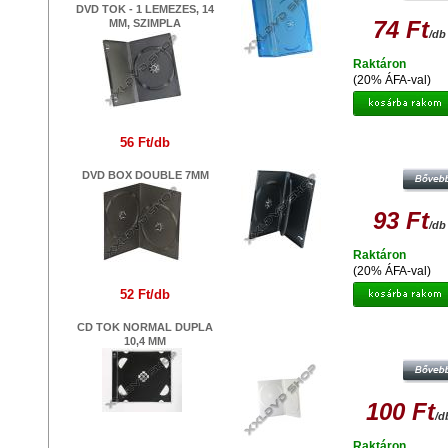
DVD TOK - 1 LEMEZES, 14
74 Ft
MM, SZIMPLA
/db
Raktáron
(20% ÁFA-val)
56 Ft/db
TOK DVD 3 DB-OS INNER TRA
DVD BOX DOUBLE 7MM
93 Ft
/db
Raktáron
(20% ÁFA-val)
52 Ft/db
CD TOK NORMAL DUPLA
DVD TOK DUPLA 14 MM SUPER C
10,4 MM
100 Ft
/d
Raktáron