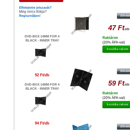
CD SLIM TOK 5.2 MM
Elfelejtette jelszavát?
Még nincs fiókja?
Regisztráljon!
Legújabb termékek
47 Ft
/db
DVD-BOX 14MM FOR 4
Raktáron
BLACK - INNER TRAY
(20% ÁFA-val)
DVD TOK DUPLA14 MM
92 Ft/db
59 Ft
DVD-BOX 14MM FOR 4
/db
BLACK - INNER TRAY
Raktáron
(20% ÁFA-val)
BLU RAY TOK SZIMPLA 133 X 169 
MM, KÉK
94 Ft/db