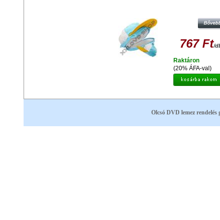
MAPPA PLÜSS HAT GS-13 (12 C
767 Ft
/d
Raktáron
(20% ÁFA-val)
Olcsó DVD lemez rendelés 