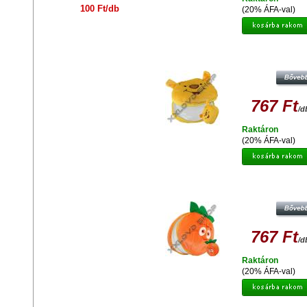
100 Ft/db
(20% ÁFA-val)
MAPPA PLÜSS WINNIE BEAR GS-1
CD)
767 Ft
/d
Raktáron
(20% ÁFA-val)
MAPPA PLÜSS CUSHAW-2 GS04 (1
767 Ft
/d
Raktáron
(20% ÁFA-val)