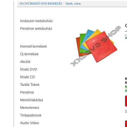
OLCSÓ ÍRHATÓ DVD RENDELÉS
Tartók, tokok
Partner oldalak
CD - DVD PAPÍRTOK SZÍNES (100)
Irodaszer webáruház
Pendrive webáruház
Termékek
Kiemelt termékek
Új termékek
Akciók
Írható DVD
Írható CD
K
K
Tartók Tokok
M
é
Pendrive
Memóriakártya
Merevlemez
1
Tintapatronok
Audio Video