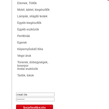
Elemek, Töltők
Mobil, tablet, kiegészítők
Lámpák, világító testek
Egyéb kiegészítők
Egyéb eszközök
Perifériák
Egerek
Képernyővédő fólia
Vegyi áruk
Tonerek, dobegységek,
tonerpor
Irodai eszközök
Tartók, tokok
Bejelentkezés
Hasonló termékek