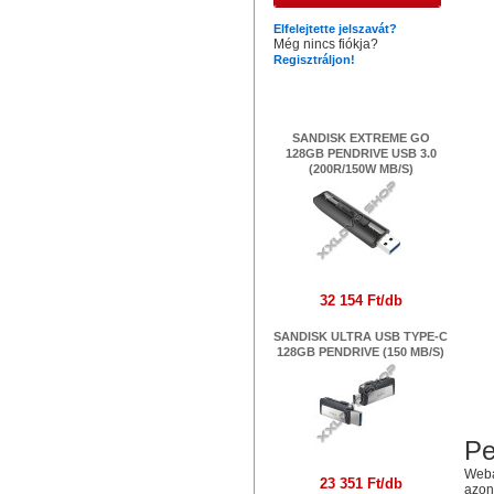
Elfelejtette jelszavát?
Még nincs fiókja?
Regisztráljon!
Legújabb termékek
SANDISK EXTREME GO
128GB PENDRIVE USB 3.0
(200R/150W MB/S)
32 154 Ft/db
SANDISK ULTRA USB TYPE-C
128GB PENDRIVE (150 MB/S)
Pe
Webá
23 351 Ft/db
azonn