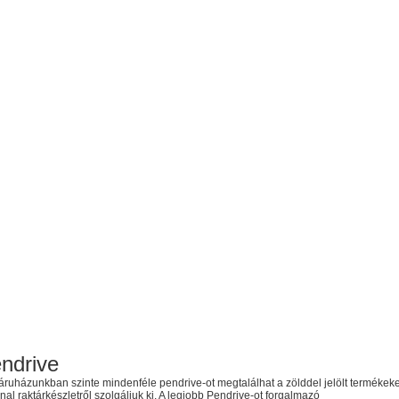
ndrive
ruházunkban szinte mindenféle pendrive-ot megtalálhat a zölddel jelölt termékeke
al raktárkészletről szolgáljuk ki. A legjobb Pendrive-ot forgalmazó