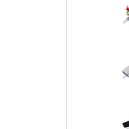
KI
K
P