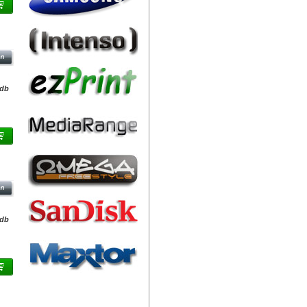
USB
/db
G2
/db
Friss hírek
GB
M