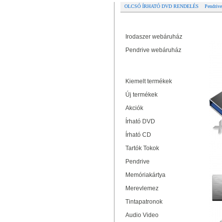
OLCSÓ ÍRHATÓ DVD RENDELÉS
Pendrive
Partner oldalak
SA
Irodaszer webáruház
Pendrive webáruház
Termékek
Kiemelt termékek
Új termékek
Akciók
Írható DVD
Írható CD
Tartók Tokok
Pendrive
Memóriakártya
Merevlemez
Tintapatronok
Audio Video