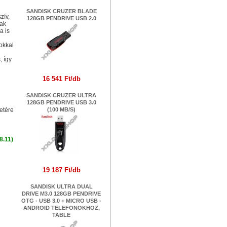
SANDISK CRUZER BLADE
zív,
128GB PENDRIVE USB 2.0
nak
a is
okkal
, így
16 541 Ft/db
SANDISK CRUZER ULTRA
128GB PENDRIVE USB 3.0
(100 MB/S)
8.11)
19 187 Ft/db
SANDISK ULTRA DUAL
DRIVE M3.0 128GB PENDRIVE
OTG - USB 3.0 + MICRO USB -
ANDROID TELEFONOKHOZ,
TABLE