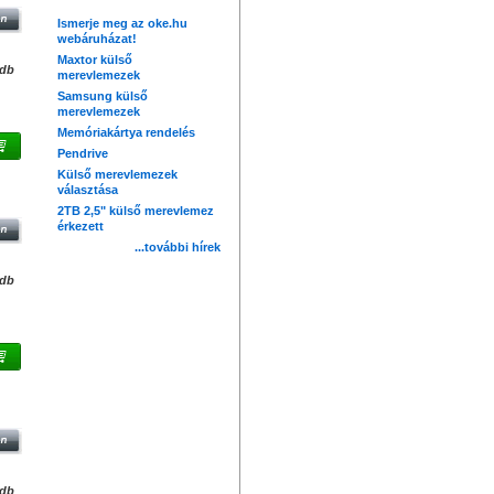
Ismerje meg az oke.hu
webáruházat!
Maxtor külső
/db
merevlemezek
Samsung külső
merevlemezek
Memóriakártya rendelés
Pendrive
Külső merevlemezek
IVE
választása
2TB 2,5" külső merevlemez
érkezett
...további hírek
/db
GB
/db