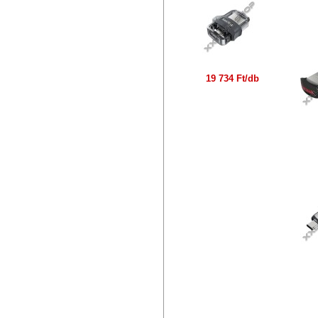
S
19 734 Ft/db
S
AD