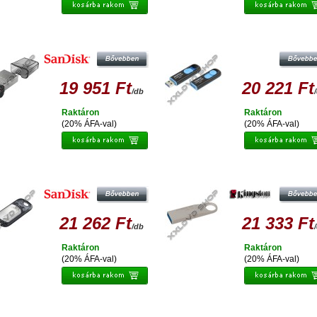
ANDISK CRUZER ULTRA FIT 128GB
ADATA UV128 128GB PENDRIVE 
PENDRIVE USB 3.0 (150 MB/S)
3.0 - FEKETE-KÉK
19 951 Ft
20 221 Ft
/db
Raktáron
Raktáron
(20% ÁFA-val)
(20% ÁFA-val)
ANDSIK ULTRA USB TYPE-C 128GB
KINGSTON DATATRAVELER SE9 
PENDRIVE (150 MB/S)
128GB PENDRIVE USB 3.0
21 262 Ft
21 333 Ft
/db
Raktáron
Raktáron
(20% ÁFA-val)
(20% ÁFA-val)
ATA S107 VÍZ- ÉS ÜTÉSÁLLÓ 128GB
ADATA S102 PRO ADVANCED 128
PENDRIVE USB 3.0 - KÉK
PENDRIVE USB 3.0 - ALUMINIU