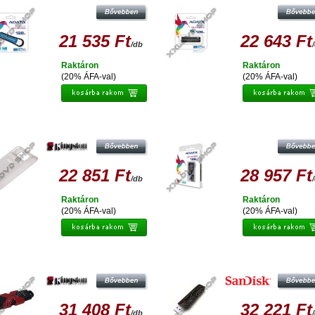
21 535 Ft
22 643 Ft
/db
Raktáron
Raktáron
(20% ÁFA-val)
(20% ÁFA-val)
NGSTON DATATRAVELER MICRO 3.1
ADATA UE700 ELITE 128GB PENDR
128GB PENDRIVE USB 3.0
USB 3.0
22 851 Ft
28 957 Ft
/db
Raktáron
Raktáron
(20% ÁFA-val)
(20% ÁFA-val)
INGSTON HYPERX SAVAGE 128 GB
SANDISK CRUZER EXTREME 128
ENDRIVE USB 3.1/3.0 (350R/250W)
PENDRIVE USB 3.0 (245 MB/S)
31 408 Ft
32 221 Ft
/db