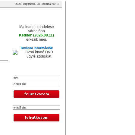
2026. augusztus. 08. szombat 00:19
A csomag érkezése
Ma leadott rendelése
várhatóan
Kedden (2026.08.11)
érkezik meg.
További információk
XXL hírlevél
Legolcsóbb termékek