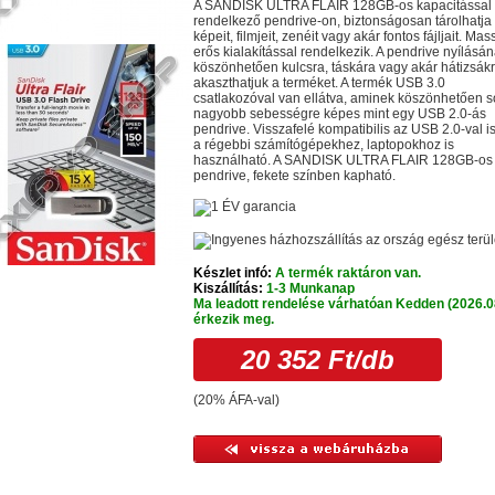
A SANDISK ULTRA FLAIR 128GB-os kapacitással
rendelkező pendrive-on, biztonságosan tárolhatja
képeit, filmjeit, zenéit vagy akár fontos fájljait. Mass
erős kialakítással rendelkezik. A pendrive nyílásá
köszönhetően kulcsra, táskára vagy akár hátizsákr
akaszthatjuk a terméket. A termék USB 3.0
csatlakozóval van ellátva, aminek köszönhetően s
nagyobb sebességre képes mint egy USB 2.0-ás
pendrive. Visszafelé kompatibilis az USB 2.0-val is
a régebbi számítógépekhez, laptopokhoz is
használható. A SANDISK ULTRA FLAIR 128GB-os
pendrive, fekete színben kapható.
Készlet infó:
A termék raktáron van.
Kiszállítás:
1-3 Munkanap
Ma leadott rendelése várhatóan Kedden (2026.0
érkezik meg.
20 352 Ft
/db
(20% ÁFA-val)