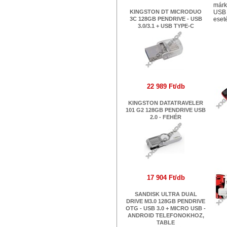
márk
KINGSTON DT MICRODUO
USB 
3C 128GB PENDRIVE - USB
eset
3.0/3.1 + USB TYPE-C
Ha
22 989 Ft/db
KINGSTON DATATRAVELER
101 G2 128GB PENDRIVE USB
2.0 - FEHÉR
KI
17 904 Ft/db
SANDISK ULTRA DUAL
DRIVE M3.0 128GB PENDRIVE
OTG - USB 3.0 + MICRO USB -
ANDROID TELEFONOKHOZ,
TABLE