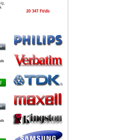
ig,
k
20 347 Ft/db
Márkák
G3
/db
B
/db