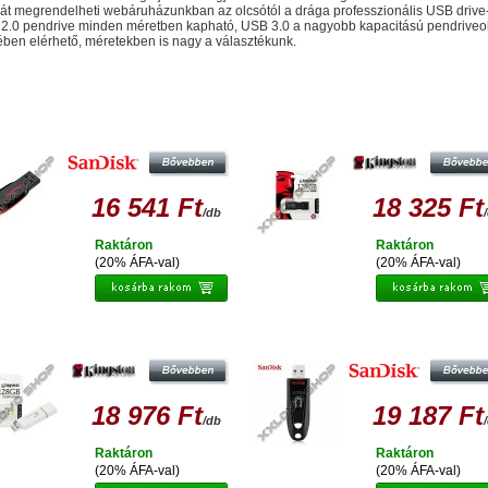
át megrendelheti webáruházunkban az olcsótól a drága professzionális USB drive-
2.0 pendrive minden méretben kapható, USB 3.0 a nagyobb kapacitású pendriveo
ében elérhető, méretekben is nagy a választékunk.
sonló termékek
SANDISK CRUZER BLADE 128GB
KINGSTON DATATRAVELER 100 
PENDRIVE USB 2.0
128GB PENDRIVE USB 3.0
16 541 Ft
18 325 Ft
/db
Raktáron
Raktáron
(20% ÁFA-val)
(20% ÁFA-val)
NGSTON DATATRAVELER G4 128GB
SANDISK CRUZER ULTRA 128G
PENDRIVE USB 3.0 - ZÖLD
PENDRIVE USB 3.0 (100 MB/S)
18 976 Ft
19 187 Ft
/db
Raktáron
Raktáron
(20% ÁFA-val)
(20% ÁFA-val)