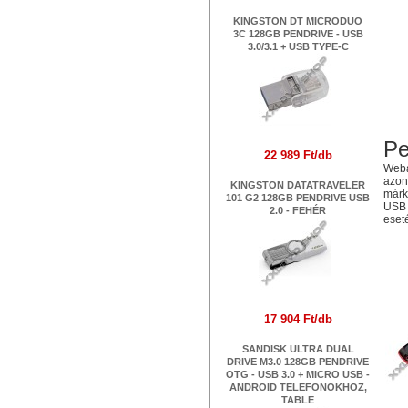
KINGSTON DT MICRODUO
3C 128GB PENDRIVE - USB
3.0/3.1 + USB TYPE-C
Pe
22 989 Ft/db
Webá
azonn
KINGSTON DATATRAVELER
márk
101 G2 128GB PENDRIVE USB
USB 
2.0 - FEHÉR
eset
Ha
17 904 Ft/db
SANDISK ULTRA DUAL
DRIVE M3.0 128GB PENDRIVE
OTG - USB 3.0 + MICRO USB -
ANDROID TELEFONOKHOZ,
TABLE