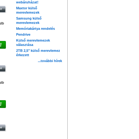
webáruházat!
Maxtor külső
merevlemezek
Samsung külső
merevlemezek
/db
Memóriakártya rendelés
Pendrive
Külső merevlemezek
választása
2TB 2,5" külső merevlemez
érkezett
8GB
...további hírek
/db
3.1