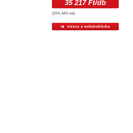
35 217 Ft
/db
(20% ÁFA-val)