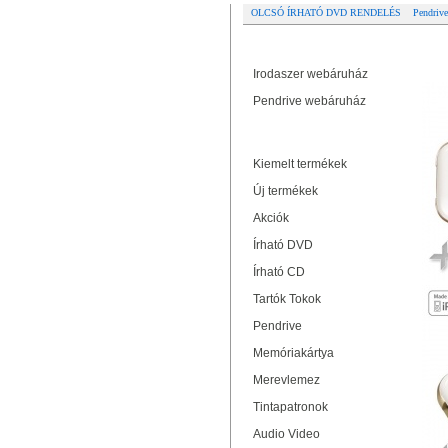
OLCSÓ ÍRHATÓ DVD RENDELÉS
Pendrive
Partner oldalak
AD
C
Irodaszer webáruház
Pendrive webáruház
Termékek
Kiemelt termékek
Új termékek
Akciók
Írható DVD
Írható CD
Tartók Tokok
Pendrive
Memóriakártya
Merevlemez
Tintapatronok
Audio Video