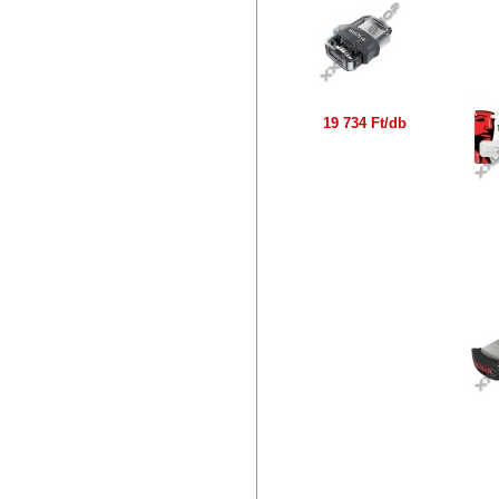
KI
19 734 Ft/db
S