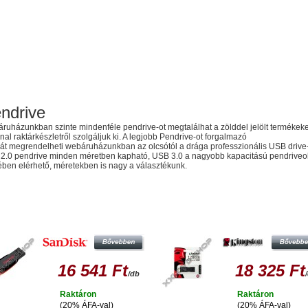
ndrive
ruházunkban szinte mindenféle pendrive-ot megtalálhat a zölddel jelölt termékeke
al raktárkészletről szolgáljuk ki. A legjobb Pendrive-ot forgalmazó
át megrendelheti webáruházunkban az olcsótól a drága professzionális USB drive-
2.0 pendrive minden méretben kapható, USB 3.0 a nagyobb kapacitású pendriveo
ében elérhető, méretekben is nagy a választékunk.
sonló termékek
SANDISK CRUZER BLADE 128GB
KINGSTON DATATRAVELER 100 
PENDRIVE USB 2.0
128GB PENDRIVE USB 3.0
16 541 Ft
18 325 Ft
/db
Raktáron
Raktáron
(20% ÁFA-val)
(20% ÁFA-val)