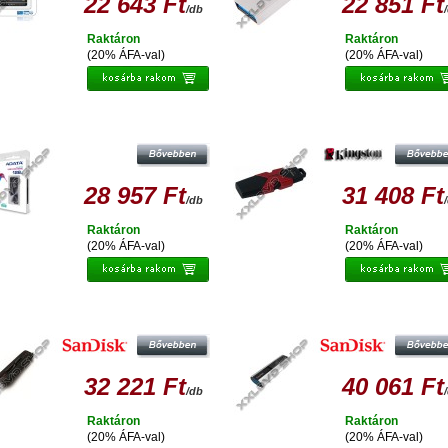
22 643 Ft
22 851 Ft
/db
Raktáron
Raktáron
(20% ÁFA-val)
(20% ÁFA-val)
ATA UE700 ELITE 128GB PENDRIVE
KINGSTON HYPERX SAVAGE 128 
USB 3.0
PENDRIVE USB 3.1/3.0 (350R/250
28 957 Ft
31 408 Ft
/db
Raktáron
Raktáron
(20% ÁFA-val)
(20% ÁFA-val)
ANDISK CRUZER EXTREME 128GB
SANDISK CRUZER EXTREME PR
PENDRIVE USB 3.0 (245 MB/S)
128GB PENDRIVE USB 3.0 - FEKET
EZÜST
32 221 Ft
40 061 Ft
/db
Raktáron
Raktáron
(20% ÁFA-val)
(20% ÁFA-val)