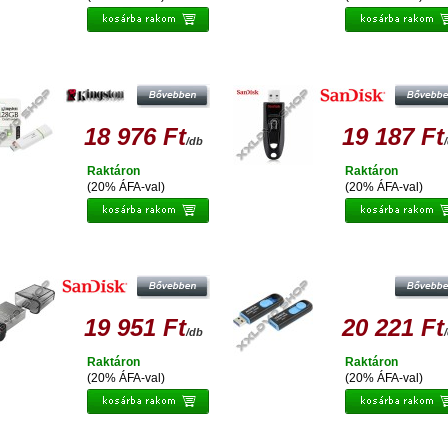
NGSTON DATATRAVELER G4 128GB
SANDISK CRUZER ULTRA 128G
PENDRIVE USB 3.0 - ZÖLD
PENDRIVE USB 3.0 (100 MB/S)
18 976 Ft
19 187 Ft
/db
Raktáron
Raktáron
(20% ÁFA-val)
(20% ÁFA-val)
ANDISK CRUZER ULTRA FIT 128GB
ADATA UV128 128GB PENDRIVE 
PENDRIVE USB 3.0 (150 MB/S)
3.0 - FEKETE-KÉK
19 951 Ft
20 221 Ft
/db
Raktáron
Raktáron
(20% ÁFA-val)
(20% ÁFA-val)
SANDISK ULTRA FLAIR 128GB
SANDSIK ULTRA USB TYPE-C 128