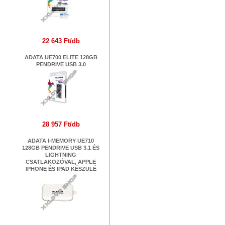
22 643 Ft/db
ADATA UE700 ELITE 128GB
PENDRIVE USB 3.0
28 957 Ft/db
ADATA I-MEMORY UE710
128GB PENDRIVE USB 3.1 ÉS
LIGHTNING
CSATLAKOZÓVAL, APPLE
IPHONE ÉS IPAD KÉSZÜLÉ