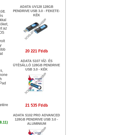
ADATA UV128 128GB
PENDRIVE USB 3.0 - FEKETE-
ött.
KÉK
és
kkal
öket,
nt az
iOS
olt
y
több
20 221 Ft/db
at
ADATA S107 VÍZ- ÉS
ÜTÉSÁLLÓ 128GB PENDRIVE
USB 3.0 - KÉK
s,
Phone
th
iPad
21 535 Ft/db
ADATA S102 PRO ADVANCED
128GB PENDRIVE USB 3.0 -
8.11)
ALUMINIUM