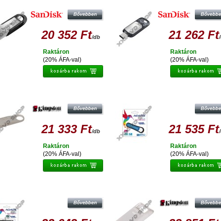
PENDRIVE USB 3.0
PENDRIVE (150 MB/S)
20 352 Ft
21 262 Ft
/db
Raktáron
Raktáron
(20% ÁFA-val)
(20% ÁFA-val)
KINGSTON DATATRAVELER SE9 G2
ADATA S107 VÍZ- ÉS ÜTÉSÁLLÓ 12
128GB PENDRIVE USB 3.0
PENDRIVE USB 3.0 - KÉK
21 333 Ft
21 535 Ft
/db
Raktáron
Raktáron
(20% ÁFA-val)
(20% ÁFA-val)
DATA S102 PRO ADVANCED 128GB
KINGSTON DATATRAVELER MICRO 
PENDRIVE USB 3.0 - ALUMINIUM
128GB PENDRIVE USB 3.0