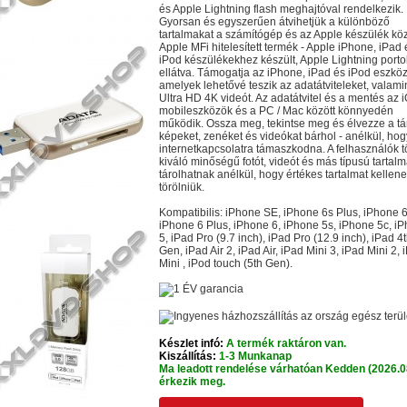
és Apple Lightning flash meghajtóval rendelkezik.
Gyorsan és egyszerűen átvihetjük a különböző
tartalmakat a számítógép és az Apple készülék köz
Apple MFi hitelesített termék - Apple iPhone, iPad 
iPod készülékekhez készült, Apple Lightning porto
ellátva. Támogatja az iPhone, iPad és iPod eszköz
amelyek lehetővé teszik az adatátviteleket, valami
Ultra HD 4K videót. Az adatátvitel és a mentés az 
mobileszközök és a PC / Mac között könnyedén
működik. Ossza meg, tekintse meg és élvezze a tár
képeket, zenéket és videókat bárhol - anélkül, hog
internetkapcsolatra támaszkodna. A felhasználók 
kiváló minőségű fotót, videót és más típusú tartalm
tárolhatnak anélkül, hogy értékes tartalmat kellene
törölniük.
Kompatibilis: iPhone SE, iPhone 6s Plus, iPhone 6
iPhone 6 Plus, iPhone 6, iPhone 5s, iPhone 5c, i
5, iPad Pro (9.7 inch), iPad Pro (12.9 inch), iPad 4
Gen, iPad Air 2, iPad Air, iPad Mini 3, iPad Mini 2, 
Mini , iPod touch (5th Gen).
Készlet infó:
A termék raktáron van.
Kiszállítás:
1-3 Munkanap
Ma leadott rendelése várhatóan Kedden (2026.0
érkezik meg.