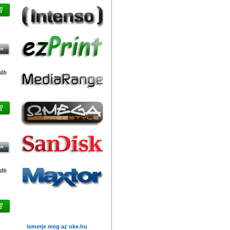
B
/db
USB
/db
Friss hírek
GB
Ismerje meg az oke.hu