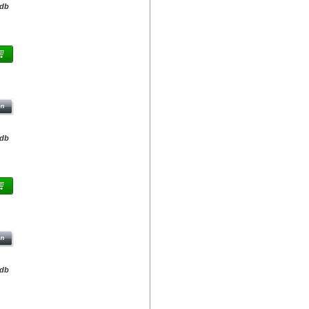
/db
GB
W)
/db
O
E-
/db