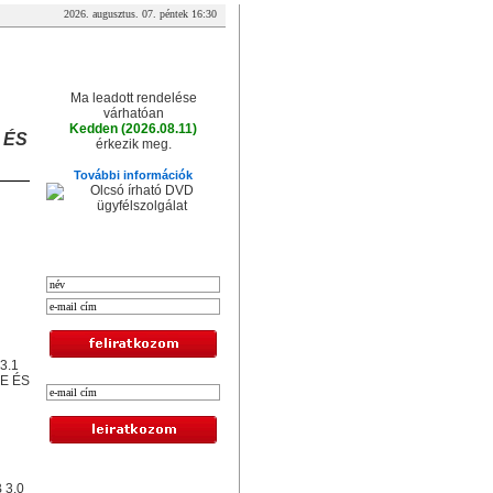
2026. augusztus. 07. péntek 16:30
A csomag érkezése
Ma leadott rendelése
várhatóan
Kedden (2026.08.11)
 ÉS
érkezik meg.
További információk
XXL hírlevél
3.1
E ÉS
Legolcsóbb termékek
 3.0