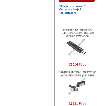
Elfelejtette jelszavát?
Még nincs fiókja?
Regisztráljon!
Legújabb termékek
SANDISK EXTREME GO
128GB PENDRIVE USB 3.0
(200R/150W MB/S)
32 154 Ft/db
SANDISK ULTRA USB TYPE-C
128GB PENDRIVE (150 MB/S)
23 351 Ft/db