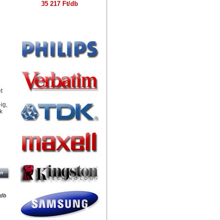
35 217 Ft/db
Márkák
t
ig,
k
G3
/db