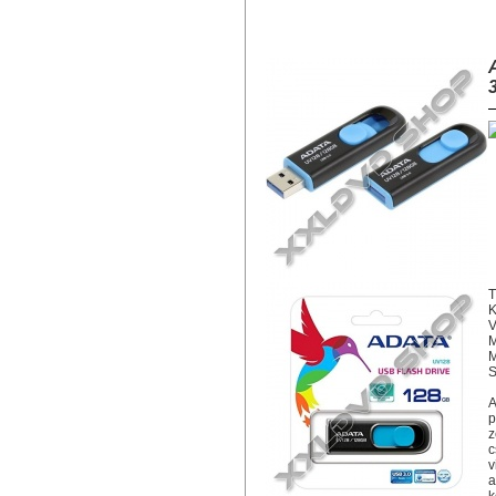
ADATA UV128 128GB PENDRIVE U
T
K
V
M
M
S
A
p
z
c
v
a