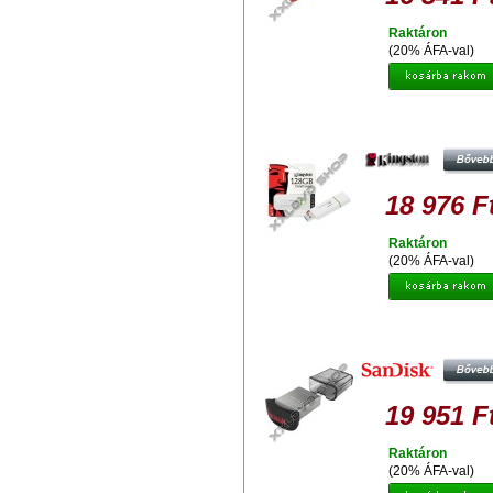
Raktáron
(20% ÁFA-val)
KINGSTON DATATRAVELER G4 1
PENDRIVE USB 3.0 - ZÖLD
18 976 F
Raktáron
(20% ÁFA-val)
SANDISK CRUZER ULTRA FIT 12
PENDRIVE USB 3.0 (150 MB/S
19 951 F
Raktáron
(20% ÁFA-val)