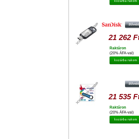
SANDSIK ULTRA USB TYPE-C 1
PENDRIVE (150 MB/S)
21 262 F
Raktáron
(20% ÁFA-val)
ADATA S107 VÍZ- ÉS ÜTÉSÁLLÓ 1
PENDRIVE USB 3.0 - KÉK
21 535 F
Raktáron
(20% ÁFA-val)
KINGSTON DATATRAVELER MICRO
128GB PENDRIVE USB 3.0