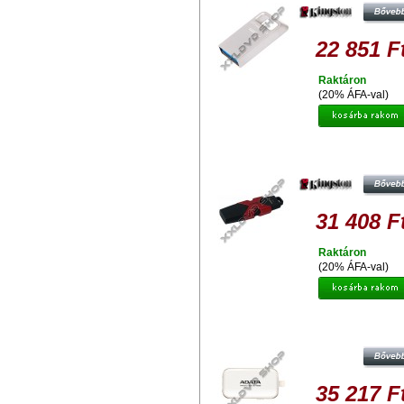
22 851 F
Raktáron
(20% ÁFA-val)
KINGSTON HYPERX SAVAGE 128
PENDRIVE USB 3.1/3.0 (350R/25
31 408 F
Raktáron
(20% ÁFA-val)
ADATA I-MEMORY UE710 128
PENDRIVE USB 3.1 ÉS LIGHTNI
CSATLAKOZÓVAL, APPLE IPHON
IPAD KÉSZÜLÉ
35 217 F