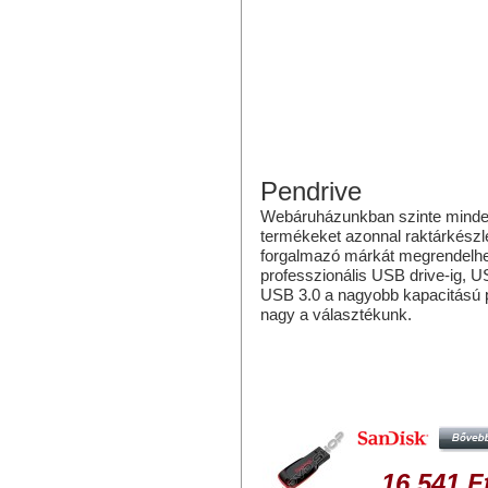
Pendrive
Webáruházunkban szinte mindenfé
termékeket azonnal raktárkészlet
forgalmazó márkát megrendelhe
professzionális USB drive-ig, 
USB 3.0 a nagyobb kapacitású p
nagy a választékunk.
Hasonló termékek
SANDISK CRUZER BLADE 128
PENDRIVE USB 2.0
16 541 F