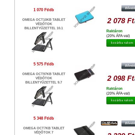
VÉDŐTOK 9,7
1 070 Ft/db
2 078 Ft
OMEGA OCT10KB TABLET
VÉDŐTOK
BILLENTYŰZETTEL 10.1
Raktáron
(20% ÁFA-val)
PLATINET PTO10FBL FLORIDA TA
VÉDŐTOK 9,7
5 575 Ft/db
OMEGA OCT97KB TABLET
2 098 Ft
VÉDŐTOK
BILLENTYŰZETTEL 9.7
Raktáron
(20% ÁFA-val)
OMEGA OCT8MB MARYLAND TABL
BOOK VÉDŐTOK 8 FEKETE
5 348 Ft/db
OMEGA OCT7KB TABLET
VÉDŐTOK 7