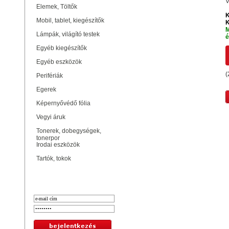
V
Elemek, Töltők
K
Mobil, tablet, kiegészítők
K
M
Lámpák, világító testek
é
Egyéb kiegészítők
Egyéb eszközök
(
Perifériák
Egerek
Képernyővédő fólia
Vegyi áruk
Tonerek, dobegységek,
tonerpor
Irodai eszközök
Tartók, tokok
Bejelentkezés