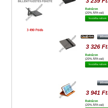
3 239 Ft
BILLENTYŰZETES FEKETE
Raktáron
(20% ÁFA-val)
OMEGA OCT8MG MARYLAND TAB
3 490 Ft/db
E-BOOK VÉDŐTOK 8 SZÜRK
3 326 Ft
Raktáron
(20% ÁFA-val)
PLATINET PTOSG307 VÉDŐTO
SAMSUNG GALAXY 3.0 7 TABLE
3 941 Ft
Raktáron
(20% ÁFA-val)