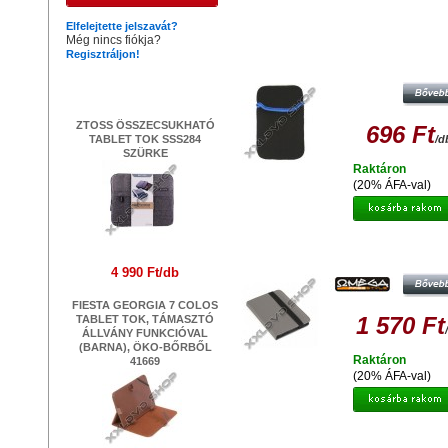
Hasonló termékek
Elfelejtette jelszavát?
Még nincs fiókja?
Regisztráljon!
PLATINET PTO7C CALIFORNIA TA
E-BOOK VÉDŐTOK 7
Legújabb termékek
ZTOSS ÖSSZECSUKHATÓ
696 Ft
TABLET TOK SSS284
/d
SZÜRKE
Raktáron
(20% ÁFA-val)
OMEGA OCT7MG MARYLAND TAB
E-BOOK VÉDŐTOK 7 SZÜRK
4 990 Ft/db
FIESTA GEORGIA 7 COLOS
1 570 Ft
TABLET TOK, TÁMASZTÓ
ÁLLVÁNY FUNKCIÓVAL
(BARNA), ÖKO-BŐRBŐL
Raktáron
41669
(20% ÁFA-val)
PLATINET PTO10FB FLORIDA TA