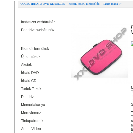
OLCSÓ ÍRHATÓ DVD RENDELÉS
Mobil, tablet, kiegészítők
Tablet tokok 7"
Partner oldalak
PLATINET PTO7FP FLORIDA TAB
Irodaszer webáruház
Pendrive webáruház
Termékek
Kiemelt termékek
Új termékek
Akciók
Írható DVD
Írható CD
M
Tartók Tokok
T
T
Pendrive
T
S
Memóriakártya
Merevlemez
T
T
Tintapatronok
a
m
Audio Video
t