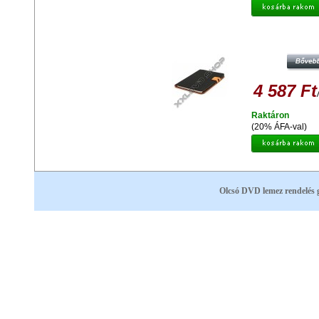
PLATINET PTOSG3010 VÉDŐT
SAMSUNG GALAXY 3.0 10 TABLE
4 587 Ft
Raktáron
(20% ÁFA-val)
Olcsó DVD lemez rendelés 