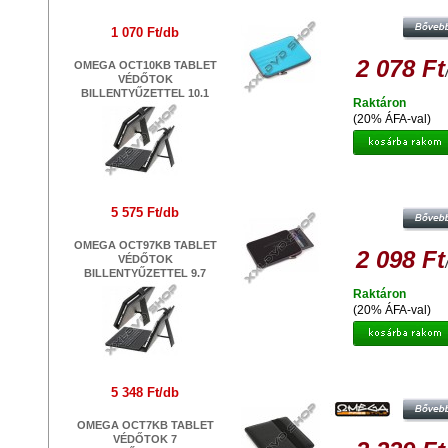
VÉDŐTOK 9,7
1 070 Ft/db
2 078 Ft
OMEGA OCT10KB TABLET
VÉDŐTOK
BILLENTYŰZETTEL 10.1
Raktáron
(20% ÁFA-val)
PLATINET PTO10FBL FLORIDA TA
VÉDŐTOK 9,7
5 575 Ft/db
OMEGA OCT97KB TABLET
2 098 Ft
VÉDŐTOK
BILLENTYŰZETTEL 9.7
Raktáron
(20% ÁFA-val)
OMEGA OCT8MB MARYLAND TABL
BOOK VÉDŐTOK 8 FEKETE
5 348 Ft/db
OMEGA OCT7KB TABLET
VÉDŐTOK 7