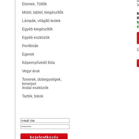
t
Elemek, Töltők
V
Mobil, tablet, kiegészítők
K
K
Lámpák, világító testek
M
é
Egyéb kiegészítők
Egyéb eszközök
Perifériák
(
Egerek
Képernyővédő fólia
Vegyi áruk
Tonerek, dobegységek,
tonerpor
Irodai eszközök
Tartók, tokok
Bejelentkezés