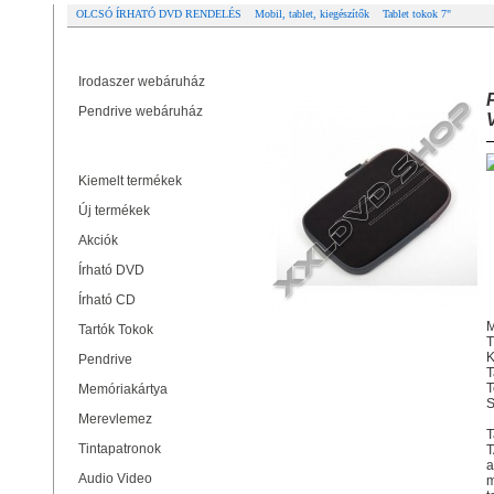
OLCSÓ ÍRHATÓ DVD RENDELÉS
Mobil, tablet, kiegészítők
Tablet tokok 7"
Partner oldalak
PLATINET PTO7FBL FLORIDA T
Irodaszer webáruház
Pendrive webáruház
Termékek
Kiemelt termékek
Új termékek
Akciók
Írható DVD
Írható CD
M
Tartók Tokok
T
K
Pendrive
T
T
Memóriakártya
S
Merevlemez
T
Tintapatronok
T
a
Audio Video
m