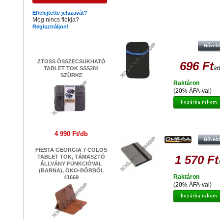
Hasonló termékek
Elfelejtette jelszavát?
Még nincs fiókja?
Regisztráljon!
PLATINET PTO7C CALIFORNIA TA
E-BOOK VÉDŐTOK 7
Legújabb termékek
ZTOSS ÖSSZECSUKHATÓ
696 Ft
TABLET TOK SSS284
/d
SZÜRKE
Raktáron
(20% ÁFA-val)
OMEGA OCT7MG MARYLAND TAB
E-BOOK VÉDŐTOK 7 SZÜRK
4 990 Ft/db
FIESTA GEORGIA 7 COLOS
1 570 Ft
TABLET TOK, TÁMASZTÓ
ÁLLVÁNY FUNKCIÓVAL
(BARNA), ÖKO-BŐRBŐL
Raktáron
41669
(20% ÁFA-val)
PLATINET PTO10FB FLORIDA TA