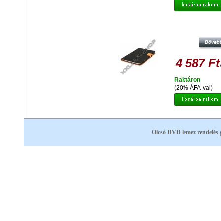
PLATINET PTOSG3010 VÉDŐT
SAMSUNG GALAXY 3.0 10 TABLE
4 587 Ft
Raktáron
(20% ÁFA-val)
Olcsó DVD lemez rendelés 