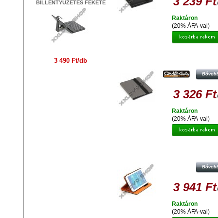
3 239 Ft
BILLENTYŰZETES FEKETE
Raktáron
(20% ÁFA-val)
OMEGA OCT8MG MARYLAND TAB
3 490 Ft/db
E-BOOK VÉDŐTOK 8 SZÜRK
3 326 Ft
Raktáron
(20% ÁFA-val)
PLATINET PTOSG307 VÉDŐTO
SAMSUNG GALAXY 3.0 7 TABLE
3 941 Ft
Raktáron
(20% ÁFA-val)