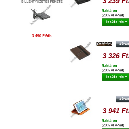
3 239 Ft
BILLENTYŰZETES FEKETE
Raktáron
(20% ÁFA-val)
OMEGA OCT8MBR MARYLAN
3 490 Ft/db
TABLET/E-BOOK
3 326 Ft
Raktáron
(20% ÁFA-val)
PLATINET PTOSG307 VÉDŐTO
SAMSUNG GALAXY 3.0 7 TABLE
3 941 Ft
Raktáron
(20% ÁFA-val)