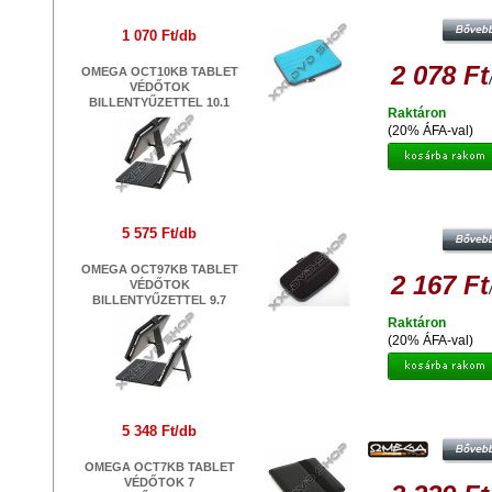
VÉDŐTOK 9,7
1 070 Ft/db
2 078 Ft
OMEGA OCT10KB TABLET
VÉDŐTOK
BILLENTYŰZETTEL 10.1
Raktáron
(20% ÁFA-val)
PLATINET PTO7FBL FLORIDA TA
VÉDŐTOK 7
5 575 Ft/db
OMEGA OCT97KB TABLET
2 167 Ft
VÉDŐTOK
BILLENTYŰZETTEL 9.7
Raktáron
(20% ÁFA-val)
OMEGA OCT8MB MARYLAND TABL
BOOK VÉDŐTOK 8 FEKETE
5 348 Ft/db
OMEGA OCT7KB TABLET
VÉDŐTOK 7