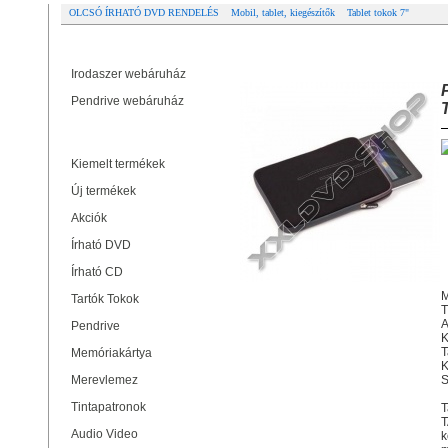
OLCSÓ ÍRHATÓ DVD RENDELÉS
Mobil, tablet, kiegészítők
Tablet tokok 7"
Partner oldalak
PLATINET PTO10FBL FLORIDA T
Irodaszer webáruház
Pendrive webáruház
Termékek
Kiemelt termékek
Új termékek
Akciók
Írható DVD
Írható CD
M
Tartók Tokok
T
A
Pendrive
K
T
Memóriakártya
K
Merevlemez
S
Tintapatronok
T
T
Audio Video
k