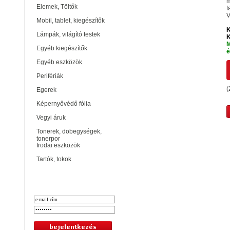
m
Elemek, Töltők
t
V
Mobil, tablet, kiegészítők
K
Lámpák, világító testek
K
M
Egyéb kiegészítők
é
Egyéb eszközök
Perifériák
(
Egerek
Képernyővédő fólia
Vegyi áruk
Tonerek, dobegységek,
tonerpor
Irodai eszközök
Tartók, tokok
Bejelentkezés