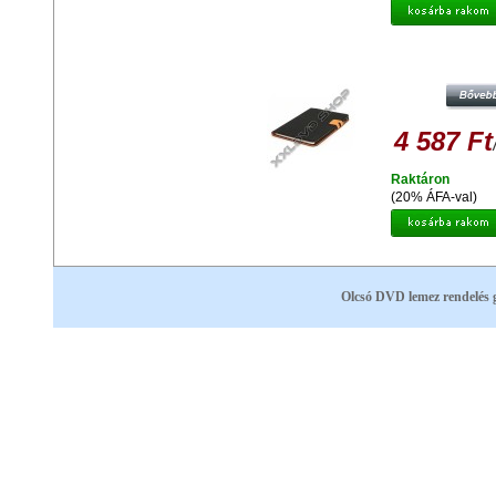
PLATINET PTOSG3010 VÉDŐT
SAMSUNG GALAXY 3.0 10 TABLE
4 587 Ft
Raktáron
(20% ÁFA-val)
Olcsó DVD lemez rendelés 