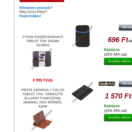
Hasonló termékek
Elfelejtette jelszavát?
Még nincs fiókja?
Regisztráljon!
PLATINET PTO7C CALIFORNIA TA
E-BOOK VÉDŐTOK 7
Legújabb termékek
ZTOSS ÖSSZECSUKHATÓ
696 Ft
TABLET TOK SSS284
/d
SZÜRKE
Raktáron
(20% ÁFA-val)
OMEGA OCT7MB MARYLAND TABL
BOOK VÉDŐTOK 7 FEKETE
4 990 Ft/db
FIESTA GEORGIA 7 COLOS
1 570 Ft
TABLET TOK, TÁMASZTÓ
ÁLLVÁNY FUNKCIÓVAL
(BARNA), ÖKO-BŐRBŐL
Raktáron
41669
(20% ÁFA-val)
PLATINET PTO10FB FLORIDA TA