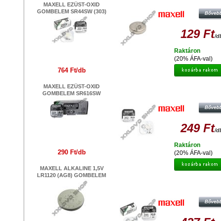
SR626SW
MAXELL EZÜST-OXID
GOMBELEM SR44SW (303)
129 Ft
/d
Raktáron
(20% ÁFA-val)
764 Ft/db
MAXELL EZÜST-OXID
MAXELL EZÜST-OXID GOMBEL
GOMBELEM SR616SW
SR721SW
249 Ft
/d
Raktáron
290 Ft/db
(20% ÁFA-val)
MAXELL ALKALINE 1,5V
LR1120 (AG8) GOMBELEM
MAXELL EZÜST-OXID GOMBEL
SR927SW