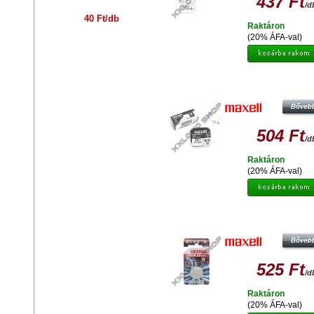
437 Ft
/d
40 Ft/db
Raktáron
(20% ÁFA-val)
MAXELL EZÜST-OXID GOMBEL
SR1120SW
504 Ft
/d
Raktáron
(20% ÁFA-val)
MAXELL LÍTIUM GOMBELEM CR2
525 Ft
/d
Raktáron
(20% ÁFA-val)