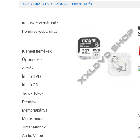
OLCSÓ ÍRHATÓ DVD RENDELÉS
Elemek, Töltők
Partner oldalak
MAXELL EZÜST-OXID GOMBELE
Irodaszer webáruház
Pendrive webáruház
Termékek
Kiemelt termékek
Új termékek
Akciók
Írható DVD
Írható CD
Tartók Tokok
Pendrive
Memóriakártya
M
Merevlemez
F
Tintapatronok
K
Audio Video
K