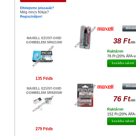
Hasonló termékek
Elfelejtette jelszavát?
Még nincs fiókja?
Regisztráljon!
MAXELL AAA MÉRETŰ 1,5V CI
CERUZA ELEM (2 SHRINK)
Legújabb termékek
MAXELL EZÜST-OXID
38 Ft
GOMBELEM SR621SW
/db
Raktáron
76 Ft (20% ÁFA-v
MAXELL LR20 2PK BLISTER
135 Ft/db
MAXELL EZÜST-OXID
GOMBELEM SR920SW
76 Ft
/db
Raktáron
152 Ft (20% ÁFA-
279 Ft/db
MAXELL EZÜST-OXID GOMBEL