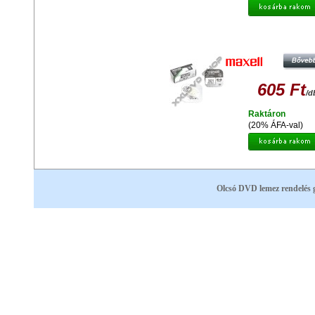
MAXELL EZÜST-OXID GOMBEL
SR43SW
605 Ft
/d
Raktáron
(20% ÁFA-val)
Olcsó DVD lemez rendelés 