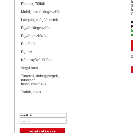
h
Elemek, Töltők
S
h
Mobil, tablet, kiegészítők
Lámpák, világító testek
K
K
Egyéb kiegészítők
M
é
Egyéb eszközök
Perifériák
Egerek
(
Képernyővédő fólia
Vegyi áruk
Tonerek, dobegységek,
tonerpor
Irodai eszközök
Tartók, tokok
Bejelentkezés