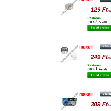
129 Ft
/d
Raktáron
(20% ÁFA-val)
MAXELL EZÜST-OXID GOMBEL
SR721SW
249 Ft
/d
Raktáron
(20% ÁFA-val)
MAXELL EZÜST-OXID GOMBEL
SR916SW
309 Ft
/d