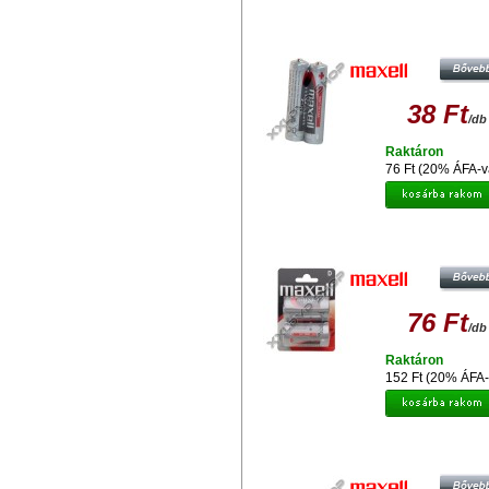
MAXELL AAA MÉRETŰ 1,5V CI
CERUZA ELEM (2 SHRINK)
38 Ft
/db
Raktáron
76 Ft (20% ÁFA-v
MAXELL LR20 2PK BLISTER
76 Ft
/db
Raktáron
152 Ft (20% ÁFA-
MAXELL EZÜST-OXID GOMBEL
SR626SW