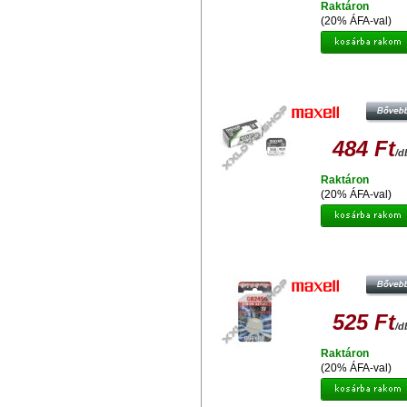
Raktáron
(20% ÁFA-val)
MAXELL EZÜST-OXID GOMBEL
SR1116SW
484 Ft
/d
Raktáron
(20% ÁFA-val)
MAXELL LÍTIUM GOMBELEM CR2
525 Ft
/d
Raktáron
(20% ÁFA-val)