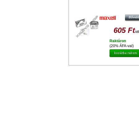
MAXELL EZÜST-OXID GOMBEL
SR43SW
605 Ft
/d
Raktáron
(20% ÁFA-val)