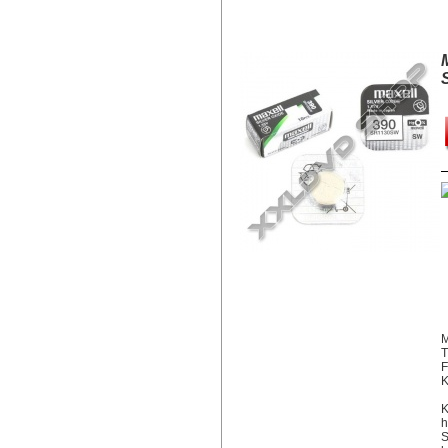
MAXELL EZÜST-OXID GOMBELE
M
T
F
K
K
h
S